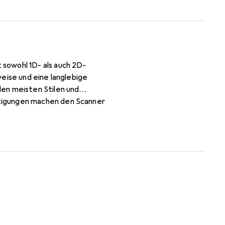
sowohl 1D- als auch 2D-
eise und eine langlebige
en meisten Stilen und
tigungen machen den Scanner
bile Barcode-Scanner