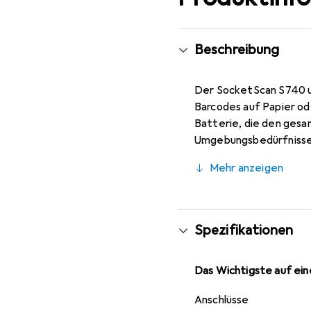
Beschreibung
Der SocketScan S740 un
Barcodes auf Papier od
Batterie, die den gesa
Umgebungsbedürfnissen
intuitiver in der Hand
Mehr anzeigen
kompatibel, ohne dass 
Spezifikationen
Das Wichtigste auf eine
Anschlüsse