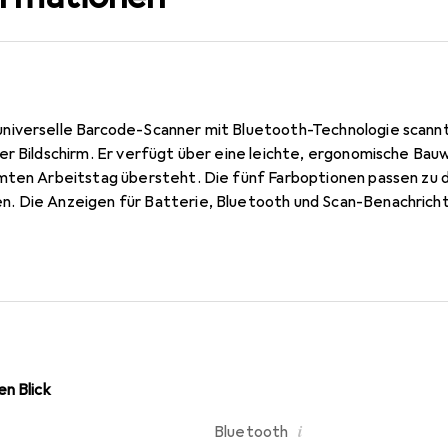
iverselle Barcode-Scanner mit Bluetooth-Technologie scannt 
er Bildschirm. Er verfügt über eine leichte, ergonomische Bauw
mten Arbeitstag übersteht. Die fünf Farboptionen passen zu d
. Die Anzeigen für Batterie, Bluetooth und Scan-Benachrich
habung. Er ist mit allen Anwendungen der vorherigen Socket Mo
Softwareänderungen erforderlich sind.
n Blick
i
Bluetooth