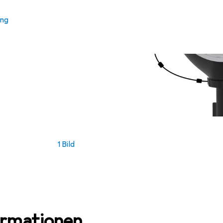
ung
1 Bild
ormationen