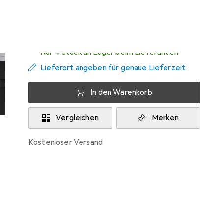
Zwischen Di, 11.8. und Do, 13.8. geliefert
Nur 4 Stück an Lager beim Lieferanten
Lieferort angeben für genaue Lieferzeit
In den Warenkorb
Vergleichen
Merken
kostenloser Versand