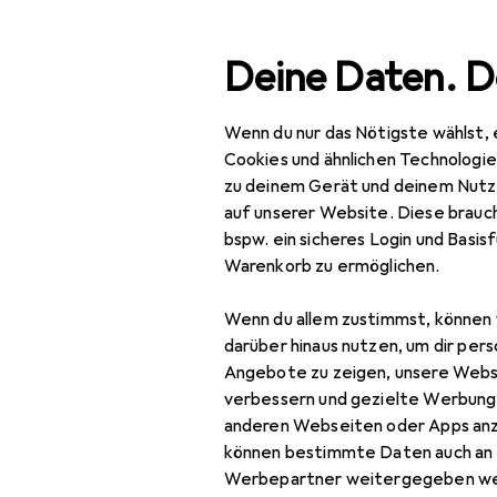
Suche
Deine Daten. D
Wenn du nur das Nötigste wählst, 
Navigation nach Kategorien
Gesamtsortiment
IT +
Gesamtsortiment
Cookies und ähnlichen Technologi
zu deinem Gerät und deinem Nutz
IT + Multimedia
auf unserer Website. Diese brauch
bspw. ein sicheres Login und Basis
Peripherie
Warenkorb zu ermöglichen.
Drucker + Scanner
Wenn du allem zustimmst, können 
Scannen
darüber hinaus nutzen, um dir pers
Angebote zu zeigen, unsere Webs
3D Scanner
verbessern und gezielte Werbung
anderen Webseiten oder Apps an
Barcode Scanner
können bestimmte Daten auch an 
Barcode Scanner
Werbepartner weitergegeben we