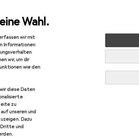
eine Wahl.
erfassen wir mit
 Multimedia
Peripherie
Drucker + Scanner
Scannen
en Informationen
ungsverhalten
en wir, um dir
funktionen wie den
wir diese Daten
onalisierte
eite zu
 auf unseren und
zuzeigen. Dazu
Dritte und
rden.