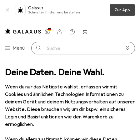
Galaxus
Zur App
Schneller finden und bestellen
Einstellungen
Kundenkonto
Vergleichslisten
Merklisten
Warenkorb
Navigation nach Kategorien
Menü
Suche
tronikzubehör + Gehäuse
Deine Daten. Deine Wahl.
Spelsberg TG IP67 enclosure, PC, clear lid
Wenn du nur das Nötigste wählst, erfassen wir mit
Cookies und ähnlichen Technologien Informationen zu
3 Bilder
deinem Gerät und deinem Nutzungsverhalten auf unserer
Website. Diese brauchen wir, um dir bspw. ein sicheres
EUR
31,58
Login und Basisfunktionen wie den Warenkorb zu
Spelsberg
TG IP67 enclosure, PC, clear
ermöglichen.
lid
Wenn du allem zustimmst, können wir diese Daten