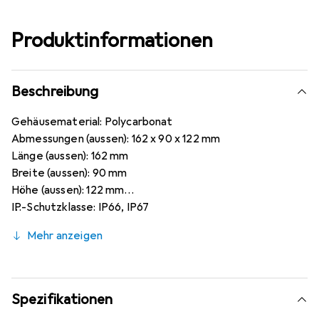
Produktinformationen
Beschreibung
Gehäusematerial: Polycarbonat
Abmessungen (aussen): 162 x 90 x 122 mm
Länge (aussen): 162 mm
Breite (aussen): 90 mm
Höhe (aussen): 122 mm
IP-Schutzklasse: IP66, IP67
Farbe: Grau
Mehr anzeigen
Deckelfarbe: Grau
Serie: TG
Anzahl der Ausbrüche: 0
Abgeschirmt: Nein
Spezifikationen