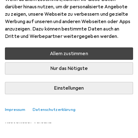
Gehäuse
darüber hinaus nutzen, um dir personalisierte Angebote
Preis in EUR inkl. MwSt.
zu zeigen, unsere Webseite zu verbessern und gezielte
Werbung auf unseren und anderen Webseiten oder Apps
Bewertungen
anzuzeigen. Dazu können bestimmte Daten auch an
Dritte und Werbepartner weitergegeben werden.
Allem zustimmen
Zwischen Fr, 7.8. und Di, 11.8. geliefert
Mehr als 10 Stück an Lager beim Lieferanten
Nur das Nötigste
Lieferort angeben für genaue Lieferzeit
Einstellungen
In den Warenkorb
Vergleichen
Merken
Impressum
Datenschutzerklärung
kostenloser Versand