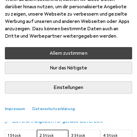
Galaxy A42 5G - 16,8 cm (6.6 Zoll) -
darüber hinaus nutzen, um dir personalisierte Angebote
Transparent
zu zeigen, unsere Webseite zu verbessern und gezielte
Werbung auf unseren und anderen Webseiten oder Apps
Samsung Galaxy A42 5G
anzuzeigen. Dazu können bestimmte Daten auch an
Preis in EUR inkl. MwSt.
Dritte und Werbepartner weitergegeben werden.
Schneller lieferbar
Allem zustimmen
Angebot für
EUR
23,57
Nur das Nötigste
Marke
Bewertungen
Mehr von Spigen
Einstellungen
Zwischen Do, 13.8. und Di, 18.8. geliefert
Impressum
Datenschutzerklärung
Mehr als 10 Stück an Lager beim Lieferanten
Lieferort angeben für genaue Lieferzeit
1 Stück
2 Stück
3 Stück
4 Stück