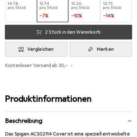
EUR
14,78
EUR
13,74
EUR
13,26
EUR
12,75
pro Stück
pro Stück
pro Stück
pro Stück
−
7
%
−
10
%
−
14
%
2 Stück in den Warenkorb
Vergleichen
Merken
i
Kostenloser Versand ab 30,–
Produktinformationen
Beschreibung
Das Spigen ACS02114 Cover ist eine speziell entwickelte