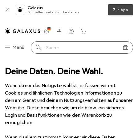
Galaxus
Zur App
Schneller finden und bestellen
Einstellungen
Kundenkonto
Vergleichslisten
Merklisten
Warenkorb
Navigation nach Kategorien
Menü
Suche
 - Cover - Samsung - Galaxy A42 5G - 16,8 cm (6.6 Zoll) - Transparent
Deine Daten. Deine Wahl.
Wenn du nur das Nötigste wählst, erfassen wir mit
Cookies und ähnlichen Technologien Informationen zu
11 Bilder
deinem Gerät und deinem Nutzungsverhalten auf unserer
Website. Diese brauchen wir, um dir bspw. ein sicheres
MENGENRABATT
Login und Basisfunktionen wie den Warenkorb zu
ermöglichen.
EUR
13,74
Spare
EUR
2,08
Spigen
ACS02114 - Cover - Samsung -
Wenn du allem zustimmst, können wir diese Daten