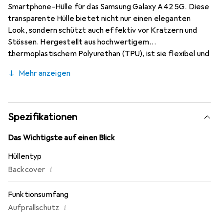
Smartphone-Hülle für das Samsung Galaxy A42 5G. Diese
transparente Hülle bietet nicht nur einen eleganten
Look, sondern schützt auch effektiv vor Kratzern und
Stössen. Hergestellt aus hochwertigem
thermoplastischem Polyurethan (TPU), ist sie flexibel und
langlebig, was eine einfache Handhabung und einen
Mehr anzeigen
sicheren Sitz gewährleistet. Die Hülle ist so konzipiert,
dass sie die ursprüngliche Form und das Design des Geräts
bewahrt, während sie gleichzeitig einen zuverlässigen
Schutz bietet. Mit einem Gewicht von nur 0,4 kg ist sie
Spezifikationen
leicht und trägt nicht auf, was sie zu einer idealen Wahl für
den täglichen Gebrauch macht. Die präzisen
Das Wichtigste auf einen Blick
Aussparungen ermöglichen einen einfachen Zugriff auf
Hüllentyp
alle Tasten und Anschlüsse, sodass die Funktionalität des
i
Backcover
Smartphones nicht beeinträchtigt wird.
Funktionsumfang
i
Aufprallschutz