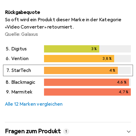
Rückgabequote
So oft wird ein Produkt dieser Marke in der Kategorie
«Video Converter» retourniert.
Quelle: Galaxus
5.
Digitus
3
%
3
%
6.
Vention
3,8
%
3,8
%
7.
StarTech
4
%
4
%
8.
Blackmagic
4,6
%
4,6
%
9.
Marmitek
4,7
%
4,7
%
Alle 12 Marken vergleichen
Fragen zum Produkt
1