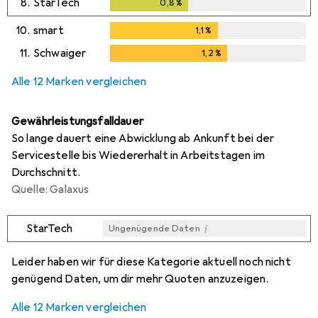
8.
StarTech
0,8
%
0,8
%
10.
smart
1,1
%
1,1
%
11.
Schwaiger
1,2
%
1,2
%
Alle 12 Marken vergleichen
Gewährleistungsfalldauer
So lange dauert eine Abwicklung ab Ankunft bei der
Servicestelle bis Wiedererhalt in Arbeitstagen im
Durchschnitt.
Quelle: Galaxus
i
StarTech
Ungenügende Daten
i
i
i
i
Ungenügende Daten
Ungenügende Daten
Ungenügende Daten
Ungenügende Daten
Leider haben wir für diese Kategorie aktuell noch nicht
genügend Daten, um dir mehr Quoten anzuzeigen.
Alle 12 Marken vergleichen