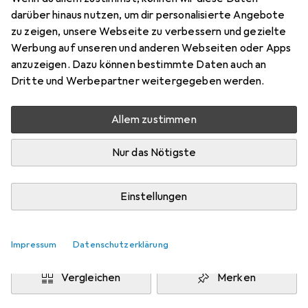
Analog -> Digital
darüber hinaus nutzen, um dir personalisierte Angebote
Preis in EUR inkl. MwSt.
zu zeigen, unsere Webseite zu verbessern und gezielte
Werbung auf unseren und anderen Webseiten oder Apps
Bewertungen
anzuzeigen. Dazu können bestimmte Daten auch an
1
Dritte und Werbepartner weitergegeben werden.
Allem zustimmen
Zwischen Fr, 28.8. und Sa, 5.9. geliefert
Nur 1 Stück an Lager beim Lieferanten
Nur das Nötigste
Benachrichtigen, wenn schneller verfügbar
Einstellungen
Lieferort angeben für genaue Lieferzeit
In den Warenkorb
Impressum
Datenschutzerklärung
Vergleichen
Merken