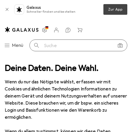
Galaxus
Zur App
Schneller finden und bestellen
Einstellungen
Kundenkonto
Vergleichslisten
Merklisten
Warenkorb
Navigation nach Kategorien
Menü
Suche
bel
Deine Daten. Deine Wahl.
Video Converter
StarTech Component / VGA (Pc) To HDMI
Wenn du nur das Nötigste wählst, erfassen wir mit
Cookies und ähnlichen Technologien Informationen zu
5 Bilder
deinem Gerät und deinem Nutzungsverhalten auf unserer
Website. Diese brauchen wir, um dir bspw. ein sicheres
EUR
177,86
Login und Basisfunktionen wie den Warenkorb zu
StarTech
Component / VGA (Pc) To
ermöglichen.
HDMI
Wenn du allem zustimmst, können wir diese Daten