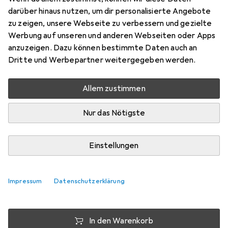
Kabelgebunden
darüber hinaus nutzen, um dir personalisierte Angebote
Preis in EUR inkl. MwSt.
zu zeigen, unsere Webseite zu verbessern und gezielte
Werbung auf unseren und anderen Webseiten oder Apps
EUR
5,22
sparen
anzuzeigen. Dazu können bestimmte Daten auch an
Angebot für
EUR
53,17
Dritte und Werbepartner weitergegeben werden.
Marke
Bewertungen
Allem zustimmen
Mehr von SureFire
1
Nur das Nötigste
Zwischen Do, 13.8. und Mo, 17.8. geliefert
5 Stück an Lager beim Drittanbieter
Einstellungen
Lieferort angeben für genaue Lieferzeit
i
Impressum
Angebot von
Datenschutzerklärung
StockNet Connect
FR
In den Warenkorb