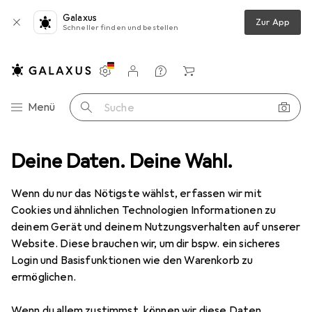
Galaxus
Zur App
Schneller finden und bestellen
Einstellungen
Kundenkonto
Vergleichslisten
Merklisten
Warenkorb
Navigation nach Kategorien
Menü
Suche
Headset
Deine Daten. Deine Wahl.
SureFire Harrier 360 Surround Sound USB Gaming Headset
Wenn du nur das Nötigste wählst, erfassen wir mit
Cookies und ähnlichen Technologien Informationen zu
12 Bilder
deinem Gerät und deinem Nutzungsverhalten auf unserer
Website. Diese brauchen wir, um dir bspw. ein sicheres
EUR
58,39
Login und Basisfunktionen wie den Warenkorb zu
SureFire
Harrier 360 Surround Sound
ermöglichen.
USB Gaming Headset
Wenn du allem zustimmst, können wir diese Daten