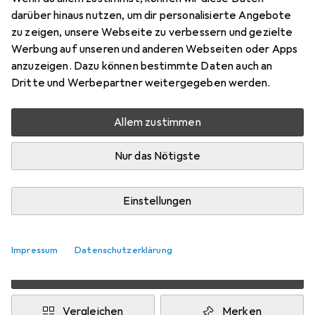
Preis in EUR inkl. MwSt.
darüber hinaus nutzen, um dir personalisierte Angebote
zu zeigen, unsere Webseite zu verbessern und gezielte
EUR
0,08
sparen
Werbung auf unseren und anderen Webseiten oder Apps
Angebot für
EUR
25,20
anzuzeigen. Dazu können bestimmte Daten auch an
Dritte und Werbepartner weitergegeben werden.
Marke
Bewertungen
Mehr von TCM
Allem zustimmen
Nur das Nötigste
Zwischen Do, 20.8. und Mi, 26.8. geliefert
Mehr als 10 Stück an Lager beim Lieferanten
Benachrichtigen, wenn schneller verfügbar
Einstellungen
Lieferort angeben für genaue Lieferzeit
Impressum
Datenschutzerklärung
In den Warenkorb
Vergleichen
Merken