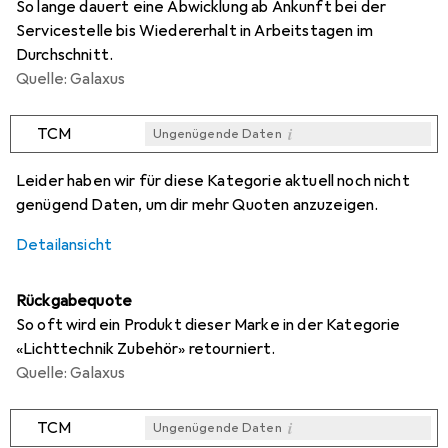
So lange dauert eine Abwicklung ab Ankunft bei der
Servicestelle bis Wiedererhalt in Arbeitstagen im
Durchschnitt.
Quelle: Galaxus
i
TCM
Ungenügende Daten
i
i
i
Ungenügende Daten
Ungenügende Daten
Ungenügende Daten
Leider haben wir für diese Kategorie aktuell noch nicht
genügend Daten, um dir mehr Quoten anzuzeigen.
Detailansicht
Rückgabequote
So oft wird ein Produkt dieser Marke in der Kategorie
«Lichttechnik Zubehör» retourniert.
Quelle: Galaxus
i
TCM
Ungenügende Daten