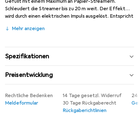
Gefüllt mit einem Maximum an Papier-Streamern.
Schleudert die Streamer bis zu 20 m weit. Der Effekt
wird durch einen elektrischen Impuls ausgelöst. Entspricht
SP 371(1) BAM getestet. Schwer entflammbar - B1
Mehr anzeigen
zertifiziert. Ein Spass für Jung und Alt. Erhältlich in
verschiedenen Grössen, Formen und Farben.
Spezifikationen
Preisentwicklung
Rechtliche Bedenken
14 Tage gesetzl. Widerruf
24 
Meldeformular
30 Tage Rückgaberecht
Gew
Rückgaberichtlinien