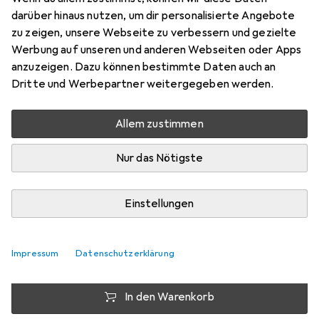
G39 (0.8/3.
darüber hinaus nutzen, um dir personalisierte Angebote
zu zeigen, unsere Webseite zu verbessern und gezielte
Antennenkabel
Werbung auf unseren und anderen Webseiten oder Apps
Preis in EUR inkl. MwSt.
anzuzeigen. Dazu können bestimmte Daten auch an
Dritte und Werbepartner weitergegeben werden.
Schneller lieferbar
Angebot für
EUR
23,70
Allem zustimmen
Nur das Nötigste
Bewertungen
Einstellungen
Zwischen Mi, 12.8. und Di, 18.8. geliefert
9 Stück an Lager beim Lieferanten
Impressum
Datenschutzerklärung
Lieferort angeben für genaue Lieferzeit
In den Warenkorb