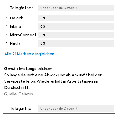
i
Telegärtner
Ungenügende Daten
1.
Delock
0
%
1.
InLine
0
%
1.
MicroConnect
0
%
1.
Nedis
0
%
Alle 21 Marken vergleichen
Gewährleistungsfalldauer
So lange dauert eine Abwicklung ab Ankunft bei der
Servicestelle bis Wiedererhalt in Arbeitstagen im
Durchschnitt.
Quelle: Galaxus
i
Telegärtner
Ungenügende Daten
i
i
i
i
Ungenügende Daten
Ungenügende Daten
Ungenügende Daten
Ungenügende Daten