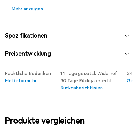
Winkelstecker: nein
Mehr anzeigen
Kontaktausführung: männlich (male)
Anschlussart: Crimp/Crimp
Kabeltyp: sonstige
Impedanz: 75 Ohm
Spezifikationen
Isolierter Einbau: nein
Preisentwicklung
Rechtliche Bedenken
14 Tage gesetzl. Widerruf
24 
Meldeformular
30 Tage Rückgaberecht
Gew
Rückgaberichtlinien
Produkte vergleichen