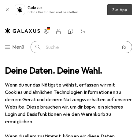
Galaxus
Zur App
Schneller finden und bestellen
Einstellungen
Kundenkonto
Vergleichslisten
Merklisten
Warenkorb
Navigation nach Kategorien
Menü
Suche
5 Ohm, crimp/crimp, HDTV = 30 dB / 3 GHz, Professional, G39 (0.8/3.
Deine Daten. Deine Wahl.
Wenn du nur das Nötigste wählst, erfassen wir mit
Cookies und ähnlichen Technologien Informationen zu
2 Bilder
deinem Gerät und deinem Nutzungsverhalten auf unserer
Website. Diese brauchen wir, um dir bspw. ein sicheres
EUR
14,26
Login und Basisfunktionen wie den Warenkorb zu
Telegärtner
BNC-Kabelstecker HDTV
ermöglichen.
Crimp G39 75 Ohm, crimp/crimp,
HDTV = 30 dB / 3 GHz, Professional,
Wenn du allem zustimmst, können wir diese Daten