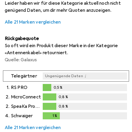
Leider haben wir für diese Kategorie aktuell noch nicht
genügend Daten, um dir mehr Quoten anzuzeigen.
Alle 21 Marken vergleichen
Rückgabequote
So oft wird ein Produkt dieser Marke in der Kategorie
«Antennenkabel» retourniert.
Quelle: Galaxus
i
Telegärtner
Ungenügende Daten
1.
RS PRO
0,5
%
0,5
%
2.
MicroConnect
0,8
%
0,8
%
2.
SpeaKa Professional
0,8
%
0,8
%
4.
Schwaiger
1
%
1
%
Alle 21 Marken vergleichen