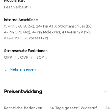
Modularität
Es gibt auch eine integrierte Speicherfunktion, mit der
i
Fest verbaut
die angewendete Farbe gespeichert und bei jedem
Neustart des PCs dieselbe Farbauswahl sichergestellt
Interne Anschlüsse
werden kann.
15-Pin S-ATA (6x)
,
24-Pin ATX Stromanschluss (1x)
,
4-Pin CPU (4x)
,
4-Pin Molex (1x)
,
4+4-Pin 12V (1x)
,
6+2-Pin PCI-Express (2x)
Stromschutz Funktionen
i
i
i
,
,
OPP
OVP
SCP
Mehr anzeigen
Preisentwicklung
Rechtliche Bedenken
14 Tage gesetzl. Widerruf
24 