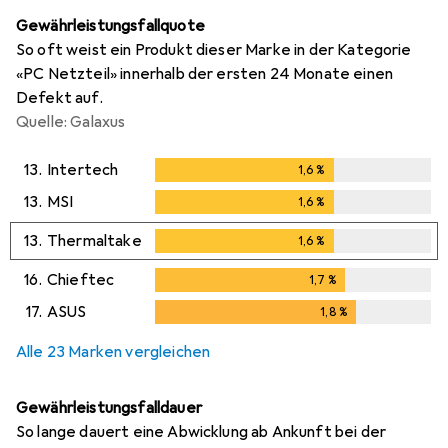
Gewährleistungsfallquote
So oft weist ein Produkt dieser Marke in der Kategorie
«PC Netzteil» innerhalb der ersten 24 Monate einen
Defekt auf.
Quelle: Galaxus
13.
Intertech
1,6
%
1,6
%
13.
MSI
1,6
%
1,6
%
13.
Thermaltake
1,6
%
1,6
%
16.
Chieftec
1,7
%
1,7
%
17.
ASUS
1,8
%
1,8
%
Alle 23 Marken vergleichen
Gewährleistungsfalldauer
So lange dauert eine Abwicklung ab Ankunft bei der