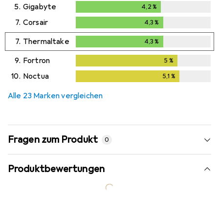
5.
Gigabyte
4,2
%
4,2
%
7.
Corsair
4,3
%
4,3
%
7.
Thermaltake
4,3
%
4,3
%
9.
Fortron
5
%
5
%
10.
Noctua
5,1
%
5,1
%
Alle 23 Marken vergleichen
Fragen zum Produkt
0
Produktbewertungen