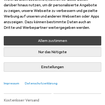
Preis in EUR inkl. MwSt.
darüber hinaus nutzen, um dir personalisierte Angebote
zu zeigen, unsere Webseite zu verbessern und gezielte
Bewertungen
Werbung auf unseren und anderen Webseiten oder Apps
1
anzuzeigen. Dazu können bestimmte Daten auch an
Dritte und Werbepartner weitergegeben werden.
Zwischen Sa, 29.8. und Do, 10.9. geliefert
Allem zustimmen
Nur 1 Stück an Lager beim Lieferanten
Benachrichtigen, wenn schneller verfügbar
Nur das Nötigste
Lieferort angeben für genaue Lieferzeit
Einstellungen
In den Warenkorb
Impressum
Datenschutzerklärung
Vergleichen
Merken
kostenloser Versand