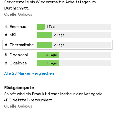
Servicestelle bis Wiedererhalt in Arbeitstagen im
Durchschnitt.
Quelle: Galaxus
4.
Enermax
1
Tag
1
Tag
6.
MSI
2
Tage
2
Tage
6.
Thermaltake
2
Tage
2
Tage
8.
Deepcool
3
Tage
3
Tage
8.
Gigabyte
3
Tage
3
Tage
Alle 23 Marken vergleichen
Rückgabequote
So oft wird ein Produkt dieser Marke in der Kategorie
«PC Netzteil» retourniert.
Quelle: Galaxus