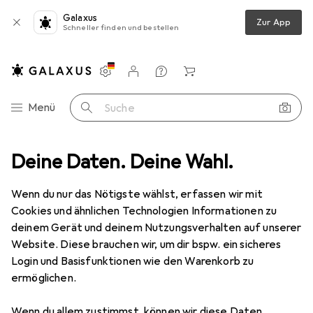
Galaxus
Zur App
Schneller finden und bestellen
Einstellungen
Kundenkonto
Vergleichslisten
Merklisten
Warenkorb
Navigation nach Kategorien
Menü
Suche
edia
Deine Daten. Deine Wahl.
PC Komponenten
PC Netzteil
Thermaltake Smart BX1
Wenn du nur das Nötigste wählst, erfassen wir mit
Cookies und ähnlichen Technologien Informationen zu
17 Bilder
deinem Gerät und deinem Nutzungsverhalten auf unserer
Website. Diese brauchen wir, um dir bspw. ein sicheres
EUR
85,90
Login und Basisfunktionen wie den Warenkorb zu
Thermaltake
Smart BX1
ermöglichen.
550 W
Wenn du allem zustimmst, können wir diese Daten