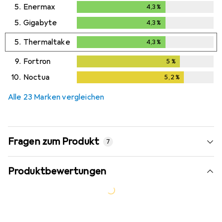
5.
Enermax
4,3
%
4,3
%
5.
Gigabyte
4,3
%
4,3
%
5.
Thermaltake
4,3
%
4,3
%
9.
Fortron
5
%
5
%
10.
Noctua
5,2
%
5,2
%
Alle 23 Marken vergleichen
Fragen zum Produkt
7
Produktbewertungen