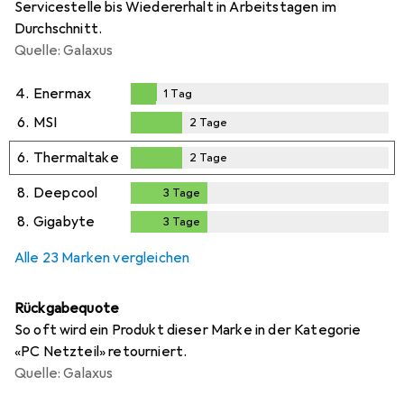
Servicestelle bis Wiedererhalt in Arbeitstagen im
Durchschnitt.
Quelle: Galaxus
4.
Enermax
1
Tag
1
Tag
6.
MSI
2
Tage
2
Tage
6.
Thermaltake
2
Tage
2
Tage
8.
Deepcool
3
Tage
3
Tage
8.
Gigabyte
3
Tage
3
Tage
Alle 23 Marken vergleichen
Rückgabequote
So oft wird ein Produkt dieser Marke in der Kategorie
«PC Netzteil» retourniert.
Quelle: Galaxus