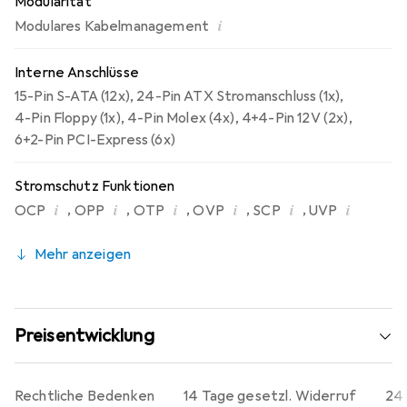
Modularität
i
Modulares Kabelmanagement
Interne Anschlüsse
15-Pin S-ATA (12x)
,
24-Pin ATX Stromanschluss (1x)
,
4-Pin Floppy (1x)
,
4-Pin Molex (4x)
,
4+4-Pin 12V (2x)
,
6+2-Pin PCI-Express (6x)
Stromschutz Funktionen
i
i
i
i
i
i
,
,
,
,
,
OCP
OPP
OTP
OVP
SCP
UVP
Mehr anzeigen
Preisentwicklung
Rechtliche Bedenken
14 Tage gesetzl. Widerruf
24 