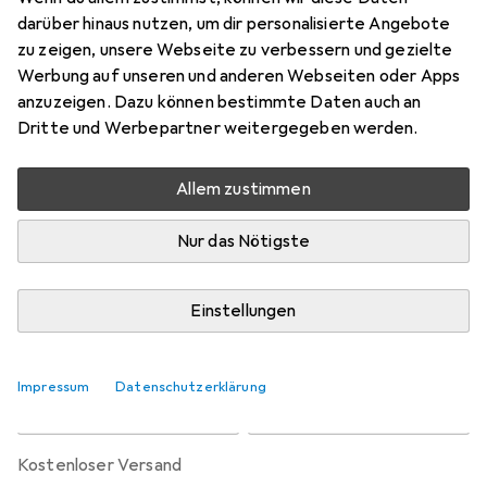
Preis in EUR inkl. MwSt.
darüber hinaus nutzen, um dir personalisierte Angebote
zu zeigen, unsere Webseite zu verbessern und gezielte
Bewertungen
Werbung auf unseren und anderen Webseiten oder Apps
4
anzuzeigen. Dazu können bestimmte Daten auch an
Dritte und Werbepartner weitergegeben werden.
Zwischen Do, 20.8. und Do, 27.8. geliefert
Allem zustimmen
10 Stück an Lager beim Lieferanten
Benachrichtigen, wenn schneller verfügbar
Nur das Nötigste
Lieferort angeben für genaue Lieferzeit
Einstellungen
In den Warenkorb
Impressum
Datenschutzerklärung
Vergleichen
Merken
kostenloser Versand