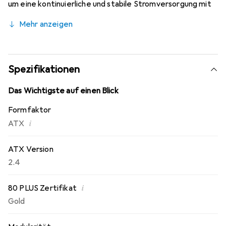
um eine kontinuierliche und stabile Stromversorgung mit
einer Umgebungstemperatur von bis zu 50 ° C zu
Mehr anzeigen
gewährleisten. Nahezu geräuschloser Betrieb und
zuverlässige Leistung. . Die Rückseite und die
Leiterplatte mit einer Kupferplatte verbunden, um eine
bessere Wärmeableitung und eine beeindruckende
Spezifikationen
Ausgangsleistungsqualität zu erzielen. Ausgestattet mit
einem 140-mm-Hydrauliklagerlüfter mit intelligenter
Das Wichtigste auf einen Blick
Drehzahlregelung, um eine hervorragende Kühlleistung
Formfaktor
und einen nahezu geräuschlosen Betrieb zu
i
ATX
gewährleisten.
ATX Version
2.4
i
80 PLUS Zertifikat
Gold