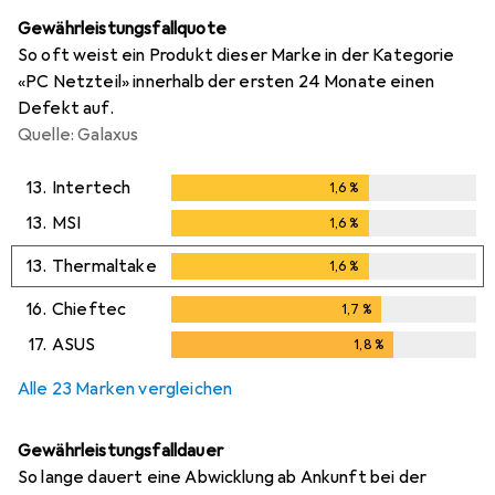
Gewährleistungsfallquote
So oft weist ein Produkt dieser Marke in der Kategorie
«PC Netzteil» innerhalb der ersten 24 Monate einen
Defekt auf.
Quelle: Galaxus
13.
Intertech
1,6
%
1,6
%
13.
MSI
1,6
%
1,6
%
13.
Thermaltake
1,6
%
1,6
%
16.
Chieftec
1,7
%
1,7
%
17.
ASUS
1,8
%
1,8
%
Alle 23 Marken vergleichen
Gewährleistungsfalldauer
So lange dauert eine Abwicklung ab Ankunft bei der