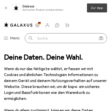
Galaxus
Zur App
Schneller finden und bestellen
Einstellungen
Kundenkonto
Vergleichslisten
Merklisten
Warenkorb
Navigation nach Kategorien
Menü
Suche
PC Komponenten
Deine Daten. Deine Wahl.
PC Netzteil
Thermaltake ToughPower GF1
Wenn du nur das Nötigste wählst, erfassen wir mit
Cookies und ähnlichen Technologien Informationen zu
15 Bilder
deinem Gerät und deinem Nutzungsverhalten auf unserer
Website. Diese brauchen wir, um dir bspw. ein sicheres
EUR
165,69
Login und Basisfunktionen wie den Warenkorb zu
Thermaltake
ToughPower GF1
ermöglichen.
850 W
Wenn du allem zustimmst, können wir diese Daten