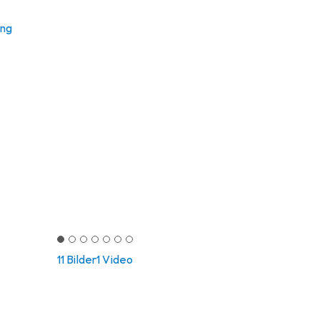
ung
11 Bilder
1 Video