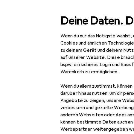
Suche
Deine Daten. D
Wenn du nur das Nötigste wählst, 
Navigation nach Kategorien
Gesamtsortiment
IT +
Gesamtsortiment
Cookies und ähnlichen Technologi
zu deinem Gerät und deinem Nutz
IT + Multimedia
auf unserer Website. Diese brauch
bspw. ein sicheres Login und Basis
Netzwerk
Warenkorb zu ermöglichen.
Netzwerkadapter
Wenn du allem zustimmst, können 
Netzwerkadapter
darüber hinaus nutzen, um dir pers
Angebote zu zeigen, unsere Webs
Netzwerkantenne
verbessern und gezielte Werbung
anderen Webseiten oder Apps an
Netzwerkkarte
können bestimmte Daten auch an 
PoE Injector
Werbepartner weitergegeben we