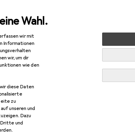
eine Wahl.
erfassen wir mit
 Multimedia
Netzwerk
Netzwerkadapter
Netzwerk
en Informationen
ungsverhalten
en wir, um dir
funktionen wie den
wir diese Daten
onalisierte
eite zu
 auf unseren und
zuzeigen. Dazu
Dritte und
rden.