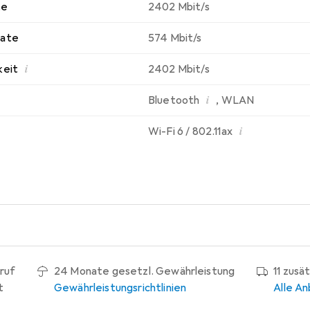
te
2402 Mbit/s
rate
574 Mbit/s
i
keit
2402 Mbit/s
i
Bluetooth
,
WLAN
i
Wi-Fi 6 / 802.11ax
ruf
24 Monate gesetzl. Gewährleistung
11 zusä
t
Gewährleistungsrichtlinien
Alle An