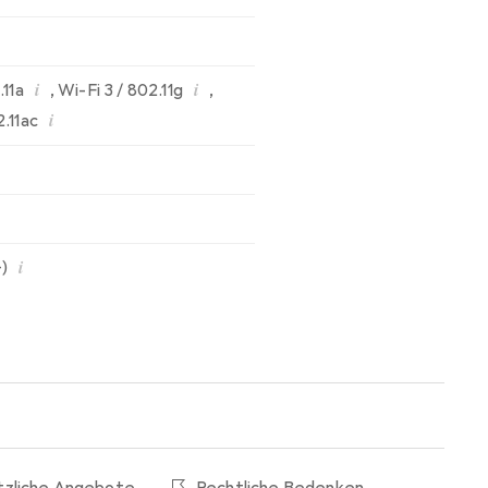
i
i
.11a
,
Wi-Fi 3 / 802.11g
,
i
2.11ac
i
)