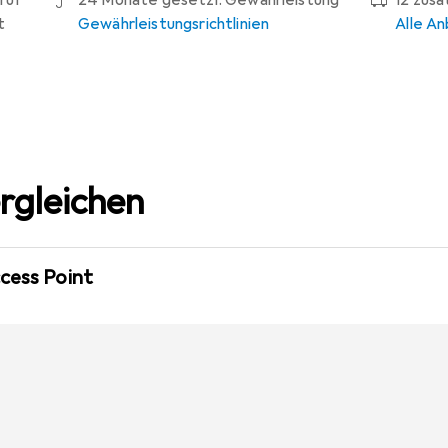
ruf
24 Monate gesetzl. Gewährleistung
12 zus
t
Gewährleistungsrichtlinien
Alle An
rgleichen
cess Point