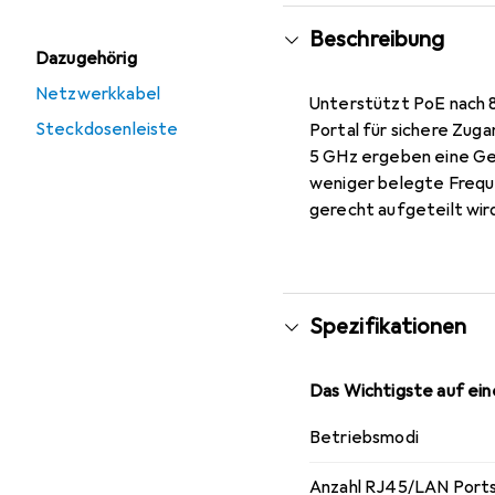
Beschreibung
Dazugehörig
Netzwerkkabel
Unterstützt PoE nach 8
Steckdosenleiste
Portal für sichere Zug
5 GHz ergeben eine Ge
weniger belegte Freque
gerecht aufgeteilt wir
Spezifikationen
Das Wichtigste auf eine
Betriebsmodi
Anzahl RJ45/LAN Port