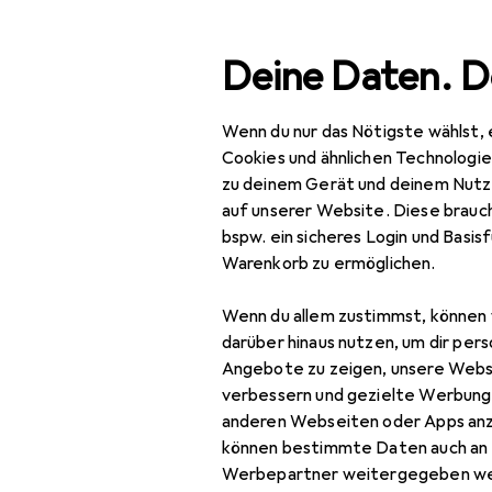
Suche
Deine Daten. D
Wenn du nur das Nötigste wählst, 
Navigation nach Kategorien
Gesamtsortiment
IT +
Gesamtsortiment
Cookies und ähnlichen Technologi
zu deinem Gerät und deinem Nutz
IT + Multimedia
auf unserer Website. Diese brauch
bspw. ein sicheres Login und Basis
Netzwerk
Warenkorb zu ermöglichen.
Bridges + Router
Wenn du allem zustimmst, können 
Access Point
darüber hinaus nutzen, um dir pers
Angebote zu zeigen, unsere Webs
Netzwerk Switch
verbessern und gezielte Werbung
anderen Webseiten oder Apps an
Powerline
können bestimmte Daten auch an 
Router
Werbepartner weitergegeben we