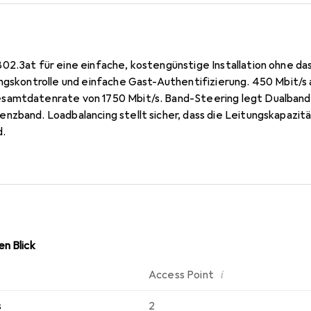
02.3at für eine einfache, kostengünstige Installation ohne da
angskontrolle und einfache Gast-Authentifizierung. 450 Mbit/s
samtdatenrate von 1750 Mbit/s. Band-Steering legt Dualband
nzband. Loadbalancing stellt sicher, dass die Leitungskapazit
d.
n Blick
i
Access Point
s
2