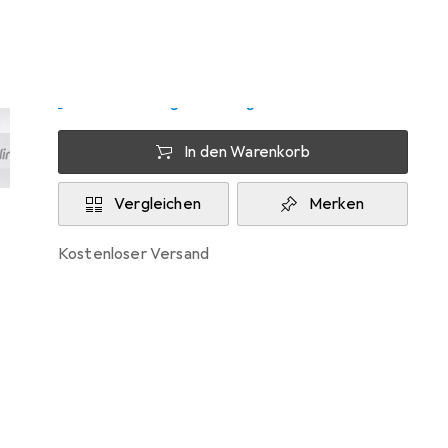
Di, 11.8. geliefert
Nur 3 Stück an Lager
Lieferort angeben für genaue Lieferzeit
In den Warenkorb
Vergleichen
Merken
kostenloser Versand