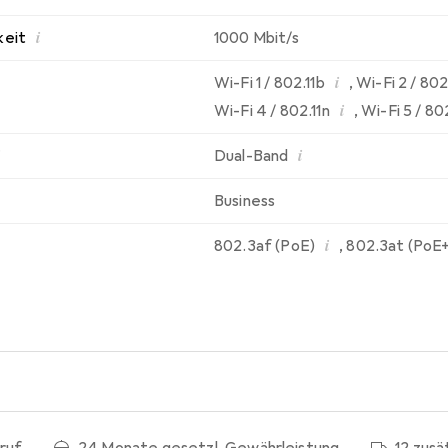
i
keit
1000 Mbit/s
i
Wi-Fi 1 / 802.11b
,
Wi-Fi 2 / 802
i
Wi-Fi 4 / 802.11n
,
Wi-Fi 5 / 80
i
Dual-Band
Business
i
802.3af (PoE)
,
802.3at (PoE+