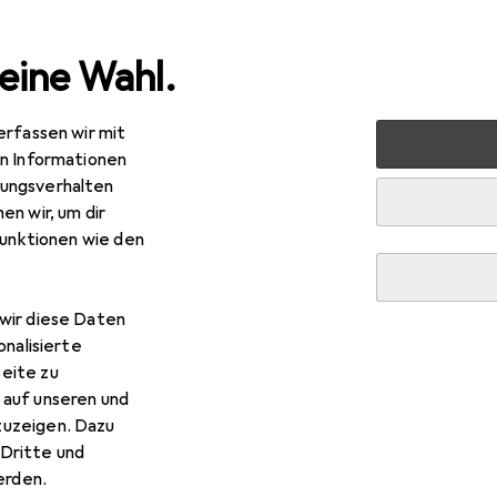
eine Wahl.
erfassen wir mit
 Multimedia
Netzwerk
Bridges + Router
Access Poin
en Informationen
ungsverhalten
en wir, um dir
funktionen wie den
wir diese Daten
onalisierte
eite zu
 auf unseren und
zuzeigen. Dazu
Dritte und
rden.