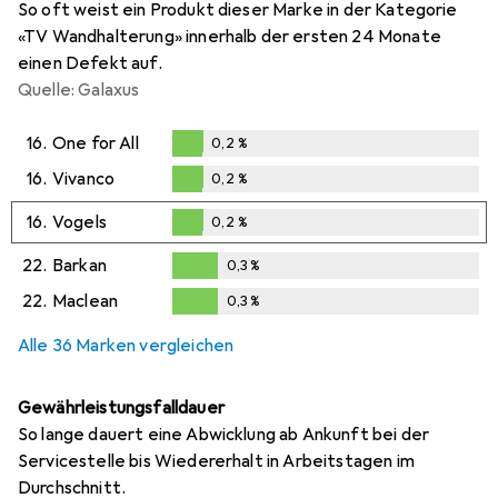
So oft weist ein Produkt dieser Marke in der Kategorie
«TV Wandhalterung» innerhalb der ersten 24 Monate
einen Defekt auf.
Quelle: Galaxus
16.
One for All
0,2
%
0,2
%
16.
Vivanco
0,2
%
0,2
%
16.
Vogels
0,2
%
0,2
%
22.
Barkan
0,3
%
0,3
%
22.
Maclean
0,3
%
0,3
%
Alle 36 Marken vergleichen
Gewährleistungsfalldauer
So lange dauert eine Abwicklung ab Ankunft bei der
Servicestelle bis Wiedererhalt in Arbeitstagen im
Durchschnitt.