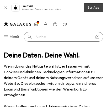
Galaxus
Zur App
Schneller finden und bestellen
Einstellungen
Kundenkonto
Vergleichslisten
Merklisten
Warenkorb
Navigation nach Kategorien
Menü
Suche
Deine Daten. Deine Wahl.
TV Wandhalterung
Vogels PFW 3040 WALLMOUNT TURN/TILT
Wenn du nur das Nötigste wählst, erfassen wir mit
Cookies und ähnlichen Technologien Informationen zu
9 Bilder
deinem Gerät und deinem Nutzungsverhalten auf unserer
Website. Diese brauchen wir, um dir bspw. ein sicheres
EUR
171,52
Login und Basisfunktionen wie den Warenkorb zu
Vogels
PFW 3040 WALLMOUNT
ermöglichen.
TURN/TILT
Wenn du allem zustimmst, können wir diese Daten