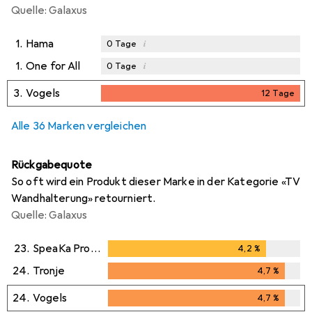
Quelle: Galaxus
1.
Hama
i
0
Tage
1.
One for All
i
0
Tage
3.
Vogels
12
Tage
12
Tage
Alle 36 Marken vergleichen
Rückgabequote
So oft wird ein Produkt dieser Marke in der Kategorie «TV
Wandhalterung» retourniert.
Quelle: Galaxus
23.
SpeaKa Professional
4,2
%
4,2
%
24.
Tronje
4,7
%
4,7
%
24.
Vogels
4,7
%