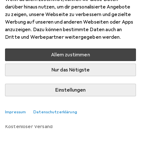
Wand, 35 kg, 32" - 55"
darüber hinaus nutzen, um dir personalisierte Angebote
Preis in EUR inkl. MwSt.
zu zeigen, unsere Webseite zu verbessern und gezielte
Werbung auf unseren und anderen Webseiten oder Apps
Marke
Bewertungen
anzuzeigen. Dazu können bestimmte Daten auch an
Mehr von Vogels
Dritte und Werbepartner weitergegeben werden.
Allem zustimmen
Zwischen Mo, 10.8. und Mi, 12.8. geliefert
Nur 4 Stück an Lager beim Lieferanten
Nur das Nötigste
Lieferort angeben für genaue Lieferzeit
Einstellungen
In den Warenkorb
Vergleichen
Merken
Impressum
Datenschutzerklärung
kostenloser Versand