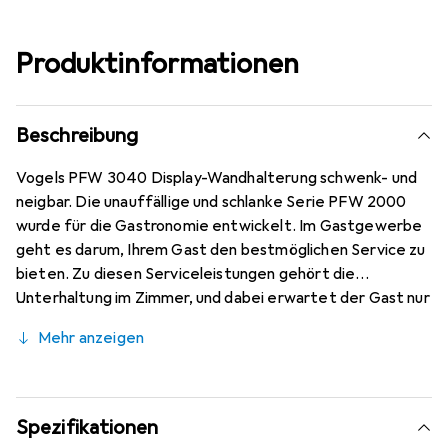
Produktinformationen
Beschreibung
Vogels PFW 3040 Display-Wandhalterung schwenk- und
neigbar. Die unauffällige und schlanke Serie PFW 2000
wurde für die Gastronomie entwickelt. Im Gastgewerbe
geht es darum, Ihrem Gast den bestmöglichen Service zu
bieten. Zu diesen Serviceleistungen gehört die
Unterhaltung im Zimmer, und dabei erwartet der Gast nur
das Beste. Die Serie PFW 3000 ist dank ihrer
Mehr anzeigen
unauffälligen Ästhetik und dem schlanken Profil perfekt
geeignet, Ihre Inhalte ins rechte Licht zu rücken. Das im
Lieferumfang enthaltene, unauffällige Vorhängeschloss
sorgt für die Sicherheit Ihres Hotel-Fernsehers und ist
Spezifikationen
eine aussergewöhnlich schlanke und sichere Lösung.