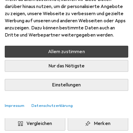
Schutzfolie
darüber hinaus nutzen, um dir personalisierte Angebote
Preis in EUR inkl. MwSt.
zu zeigen, unsere Webseite zu verbessern und gezielte
Werbung auf unseren und anderen Webseiten oder Apps
Marke
Bewertungen
anzuzeigen. Dazu können bestimmte Daten auch an
Mehr von Walimex
1
Dritte und Werbepartner weitergegeben werden.
Allem zustimmen
Zwischen Mi, 12.8. und Fr, 14.8. geliefert
Mehr als 10 Stück an Lager beim Drittanbieter
Nur das Nötigste
Lieferort angeben für genaue Lieferzeit
i
Angebot von
Einstellungen
Wiltec
DE
Impressum
Datenschutzerklärung
In den Warenkorb
Vergleichen
Merken