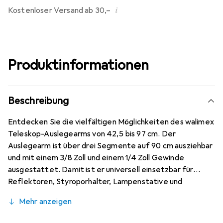
i
Kostenloser Versand ab 30,–
Produktinformationen
Beschreibung
Entdecken Sie die vielfältigen Möglichkeiten des walimex
Teleskop-Auslegearms von 42,5 bis 97 cm. Der
Auslegearm ist über drei Segmente auf 90 cm ausziehbar
und mit einem 3/8 Zoll und einem 1/4 Zoll Gewinde
ausgestattet. Damit ist er universell einsetzbar für
Reflektoren, Styroporhalter, Lampenstative und
Superklemmen, sowohl im horizontalen als auch im
Mehr anzeigen
vertikalen Gebrauch.