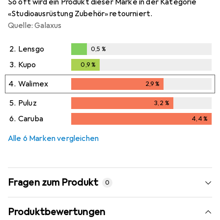
So oft wird ein Produkt dieser Marke in der Kategorie
«Studioausrüstung Zubehör» retourniert.
Quelle: Galaxus
2.
Lensgo
0,5
%
0,5
%
3.
Kupo
0,9
%
0,9
%
4.
Walimex
2,9
%
2,9
%
5.
Puluz
3,2
%
3,2
%
6.
Caruba
4,4
%
4,4
%
Alle 6 Marken vergleichen
Fragen zum Produkt
0
Produktbewertungen