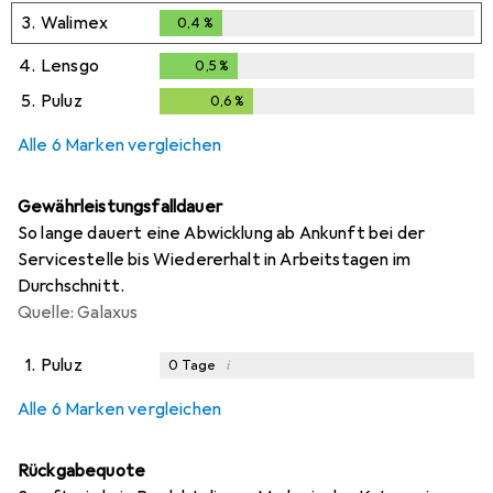
0,2
%
3.
Walimex
0,4
%
0,4
%
4.
Lensgo
0,5
%
0,5
%
5.
Puluz
0,6
%
0,6
%
Alle 6 Marken vergleichen
Gewährleistungsfalldauer
So lange dauert eine Abwicklung ab Ankunft bei der
Servicestelle bis Wiedererhalt in Arbeitstagen im
Durchschnitt.
Quelle: Galaxus
1.
Puluz
i
0
Tage
i
i
i
i
Ungenügende Daten
Ungenügende Daten
Ungenügende Daten
Ungenügende Daten
Alle 6 Marken vergleichen
Rückgabequote