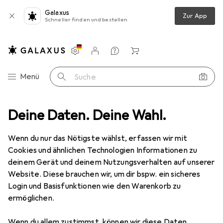
Galaxus
Zur App
Schneller finden und bestellen
Einstellungen
Kundenkonto
Vergleichslisten
Merklisten
Warenkorb
Navigation nach Kategorien
Menü
Suche
tung Zubehör
Deine Daten. Deine Wahl.
Walimex Aluminium TELESKOP Auslegearm 40-90cm
Wenn du nur das Nötigste wählst, erfassen wir mit
Cookies und ähnlichen Technologien Informationen zu
5 Bilder
deinem Gerät und deinem Nutzungsverhalten auf unserer
Website. Diese brauchen wir, um dir bspw. ein sicheres
EUR
23,50
Login und Basisfunktionen wie den Warenkorb zu
Walimex
Aluminium TELESKOP
ermöglichen.
Auslegearm 40-90cm
Wenn du allem zustimmst, können wir diese Daten