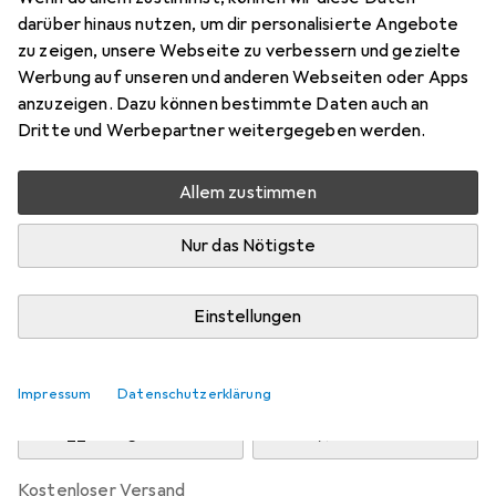
Preis in EUR inkl. MwSt.
darüber hinaus nutzen, um dir personalisierte Angebote
zu zeigen, unsere Webseite zu verbessern und gezielte
Marke
Bewertungen
Werbung auf unseren und anderen Webseiten oder Apps
Mehr von Walimex
anzuzeigen. Dazu können bestimmte Daten auch an
Dritte und Werbepartner weitergegeben werden.
Zwischen Mi, 12.8. und Fr, 14.8. geliefert
Allem zustimmen
Nur 2 Stück an Lager beim Drittanbieter
Lieferort angeben für genaue Lieferzeit
Nur das Nötigste
i
Angebot von
Wiltec
DE
Einstellungen
In den Warenkorb
Impressum
Datenschutzerklärung
Vergleichen
Merken
kostenloser Versand