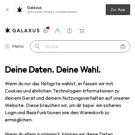
Galaxus
Zur App
Schneller finden und bestellen
Einstellungen
Kundenkonto
Vergleichslisten
Merklisten
Warenkorb
Navigation nach Kategorien
Menü
Suche
g
Deine Daten. Deine Wahl.
Studioblitz Zubehör
Walimex Ersatzblitzröhre Flash2Go 600
Wenn du nur das Nötigste wählst, erfassen wir mit
Cookies und ähnlichen Technologien Informationen zu
16 Bilder
deinem Gerät und deinem Nutzungsverhalten auf unserer
Website. Diese brauchen wir, um dir bspw. ein sicheres
EUR
87,–
Login und Basisfunktionen wie den Warenkorb zu
Walimex
Ersatzblitzröhre Flash2Go
ermöglichen.
600
Wenn du allem zustimmst, können wir diese Daten