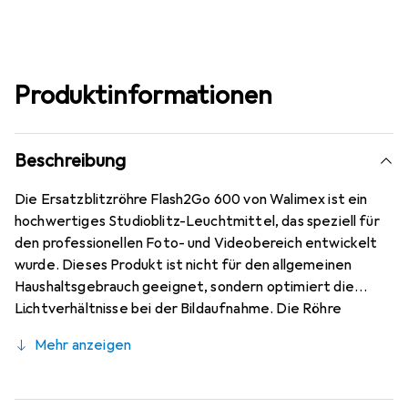
Produktinformationen
Beschreibung
Die Ersatzblitzröhre Flash2Go 600 von Walimex ist ein
hochwertiges Studioblitz-Leuchtmittel, das speziell für
den professionellen Foto- und Videobereich entwickelt
wurde. Dieses Produkt ist nicht für den allgemeinen
Haushaltsgebrauch geeignet, sondern optimiert die
Lichtverhältnisse bei der Bildaufnahme. Die Röhre
zeichnet sich durch ihre transparente Farbgruppe aus, die
Mehr anzeigen
eine gleichmässige und präzise Lichtverteilung
ermöglicht. Sie ist kompatibel mit der Marke Walimex und
bietet eine zuverlässige Leistung für kreative Projekte.