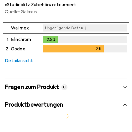
«Studioblitz Zubehör» retourniert.
Quelle: Galaxus
i
Walimex
Ungenügende Daten
1.
Elinchrom
0,5
%
0,5
%
2.
Godox
2
%
2
%
Detailansicht
Fragen zum Produkt
0
Produktbewertungen