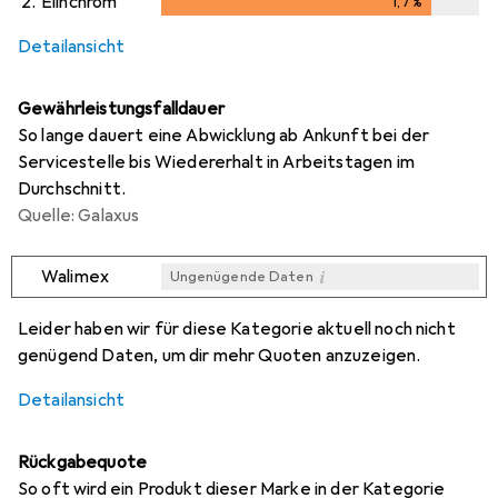
2.
Elinchrom
1,7
%
1,7
%
Detailansicht
Gewährleistungsfalldauer
So lange dauert eine Abwicklung ab Ankunft bei der
Servicestelle bis Wiedererhalt in Arbeitstagen im
Durchschnitt.
Quelle: Galaxus
i
Walimex
Ungenügende Daten
i
i
Ungenügende Daten
Ungenügende Daten
Leider haben wir für diese Kategorie aktuell noch nicht
genügend Daten, um dir mehr Quoten anzuzeigen.
Detailansicht
Rückgabequote
So oft wird ein Produkt dieser Marke in der Kategorie