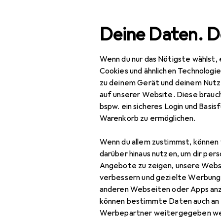
Suche
Deine Daten. D
Wenn du nur das Nötigste wählst, 
Navigation nach Kategorien
Gesamtsortiment
IT +
Gesamtsortiment
Cookies und ähnlichen Technologi
zu deinem Gerät und deinem Nutz
IT + Multimedia
auf unserer Website. Diese brauch
bspw. ein sicheres Login und Basis
Foto + Video
Warenkorb zu ermöglichen.
Studioausrüstung
Wenn du allem zustimmst, können 
Dauerlicht
darüber hinaus nutzen, um dir pers
Angebote zu zeigen, unsere Webs
Hintergrundsystem
verbessern und gezielte Werbung
anderen Webseiten oder Apps an
Lampenstativ
können bestimmte Daten auch an 
Softbox + Reflektor
Werbepartner weitergegeben we