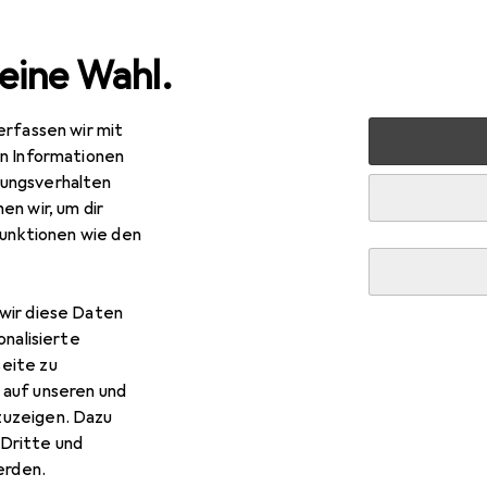
eine Wahl.
erfassen wir mit
 Multimedia
Foto + Video
Studioausrüstung
Studiobl
en Informationen
ungsverhalten
en wir, um dir
funktionen wie den
wir diese Daten
onalisierte
eite zu
 auf unseren und
zuzeigen. Dazu
Dritte und
rden.