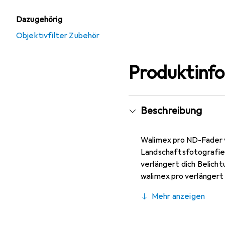
Dazugehörig
Objektivfilter Zubehör
Produktinf
Beschreibung
Walimex pro ND-Fader vergütet 52 mm ND2 - 
Landschaftsfotografie - stufenlos und individuell verstellbar - für eine gleichmäßige Abdunklung des
verlängert dich Belich
walimex pro verlängert
Diese Verlängerung lässt
Mehr anzeigen
Aufnahmesituation den 
Außerdem sorgt er für 
Schärfentiefe bei off