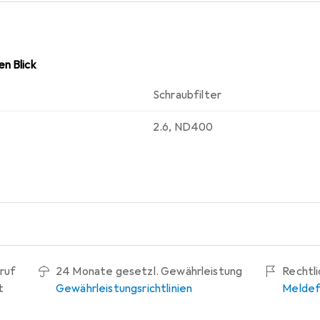
 Eigenschaften. Der hochwertige Filter aus mehrfach vergüte
n und lässt sich präzise einstellen. Transportiert wird er in ein
 und so seine Lebensdauer deutlich erhöht.. - Material Metallfassung, mehrfach
n Blick
vergütetes Glas Lieferumfang: - 1x Graufilter ND2-ND400, 52mm, inkl. Schutzhülle.
Schraubfilter
2.6
,
ND400
ruf
24 Monate gesetzl. Gewährleistung
Rechtl
t
Gewährleistungsrichtlinien
Meldef