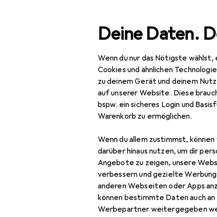
Suche
Deine Daten. D
Wenn du nur das Nötigste wählst, 
Navigation nach Kategorien
Gesamtsortiment
IT + Multimedi
Gesamtsortiment
Cookies und ähnlichen Technologi
zu deinem Gerät und deinem Nutz
IT + Multimedia
auf unserer Website. Diese brauch
bspw. ein sicheres Login und Basis
Foto + Video
Warenkorb zu ermöglichen.
Objektive + Filter
Wenn du allem zustimmst, können 
Gegenlichtblende
darüber hinaus nutzen, um dir pers
Angebote zu zeigen, unsere Webs
Kameratasche
verbessern und gezielte Werbung
anderen Webseiten oder Apps an
Objektiv
können bestimmte Daten auch an 
Objektivadapter
Werbepartner weitergegeben we