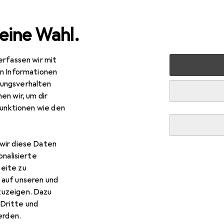
eine Wahl.
erfassen wir mit
a
Foto + Video
Objektive + Filter
Objektivfilter
W
en Informationen
ungsverhalten
en wir, um dir
funktionen wie den
wir diese Daten
onalisierte
eite zu
 auf unseren und
zuzeigen. Dazu
Dritte und
rden.