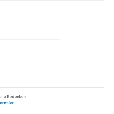
tem Glas ist in eine
er Schutzhülle, die den Filter vor
iche Bedenken
ormular