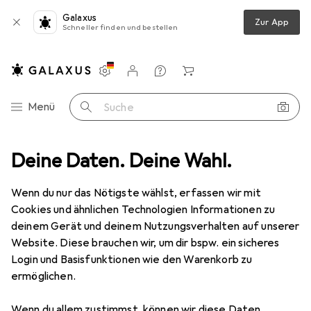
Galaxus
Zur App
Schneller finden und bestellen
Einstellungen
Kundenkonto
Vergleichslisten
Merklisten
Warenkorb
Navigation nach Kategorien
Menü
Suche
dia
Deine Daten. Deine Wahl.
Gaming + VR
Games
Game
Wanadoo Hollow Knight
Wenn du nur das Nötigste wählst, erfassen wir mit
Cookies und ähnlichen Technologien Informationen zu
18 Bilder
deinem Gerät und deinem Nutzungsverhalten auf unserer
Website. Diese brauchen wir, um dir bspw. ein sicheres
EUR
29,67
Login und Basisfunktionen wie den Warenkorb zu
Wanadoo
Hollow Knight
ermöglichen.
Switch, EN
Wenn du allem zustimmst, können wir diese Daten