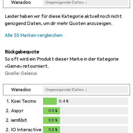
i
Wanadoo
Ungenügende Daten
i
i
i
i
Ungenügende Daten
Ungenügende Daten
Ungenügende Daten
Ungenügende Daten
Leider haben wir für diese Kategorie aktuell noch nicht
genügend Daten, um dir mehr Quoten anzuzeigen.
Alle 55 Marken vergleichen
Rückgabequote
So oft wird ein Produkt dieser Marke in der Kategorie
«Game» retourniert.
Quelle: Galaxus
i
Wanadoo
Ungenügende Daten
1.
Koei Tecmo
0,4
%
0,4
%
2.
Aspyr
0,5
%
0,5
%
2.
iam8bit
0,5
%
0,5
%
2.
IO Interactive
0,5
%
0,5
%