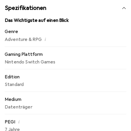
verfallenen Hallen werden inzwischen jedoch von
Spezifikationen
niederträchtigen Kreaturen und bizarren Biestern
heimgesucht, die durch ein Gift in der Erde verdorben
Das Wichtigste auf einen Blick
wurden.
Genre
i
Adventure & RPG
Gaming Plattform
Nintendo Switch Games
Edition
Standard
Medium
Datenträger
i
PEGI
7 Jahre