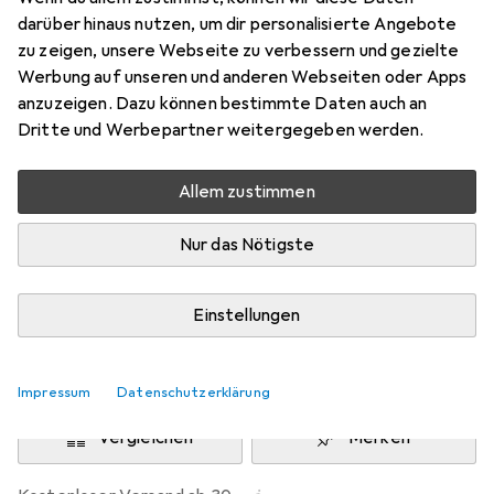
Preis in EUR inkl. MwSt.
darüber hinaus nutzen, um dir personalisierte Angebote
zu zeigen, unsere Webseite zu verbessern und gezielte
Schneller lieferbar
Werbung auf unseren und anderen Webseiten oder Apps
Angebot für
EUR
51,–
anzuzeigen. Dazu können bestimmte Daten auch an
Dritte und Werbepartner weitergegeben werden.
Marke
Bewertungen
Mehr von Wanadoo
21
Allem zustimmen
Nur das Nötigste
Zwischen Mi, 12.8. und Fr, 14.8. geliefert
Nur 4 Stück an Lager beim Lieferanten
Einstellungen
Lieferort angeben für genaue Lieferzeit
In den Warenkorb
Impressum
Datenschutzerklärung
Vergleichen
Merken