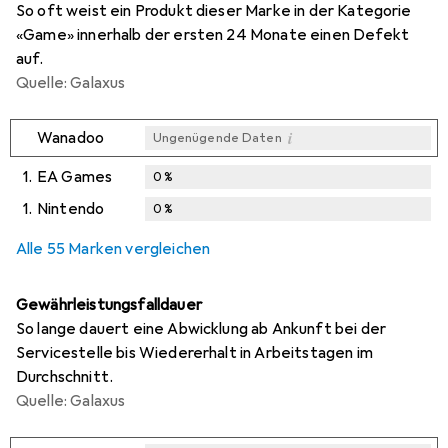
So oft weist ein Produkt dieser Marke in der Kategorie
«Game» innerhalb der ersten 24 Monate einen Defekt
auf.
Quelle: Galaxus
i
Wanadoo
Ungenügende Daten
1.
EA Games
0
%
1.
Nintendo
0
%
i
i
Ungenügende Daten
Ungenügende Daten
Alle 55 Marken vergleichen
Gewährleistungsfalldauer
So lange dauert eine Abwicklung ab Ankunft bei der
Servicestelle bis Wiedererhalt in Arbeitstagen im
Durchschnitt.
Quelle: Galaxus