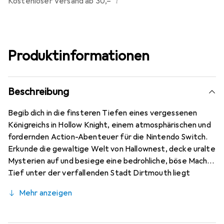
i
Kostenloser Versand ab 30,–
Produktinformationen
Beschreibung
Begib dich in die finsteren Tiefen eines vergessenen
Königreichs in Hollow Knight, einem atmosphärischen und
fordernden Action-Abenteuer für die Nintendo Switch.
Erkunde die gewaltige Welt von Hallownest, decke uralte
Mysterien auf und besiege eine bedrohliche, böse Macht.
Tief unter der verfallenden Stadt Dirtmouth liegt
Hallownest, eine ehemals glanzvolle Zivilisation, die nun in
Mehr anzeigen
Trümmern liegt. Abenteurer und Diebe zieht es
gleichermassen in diese Unterwelt auf der Suche nach
Ruhm, Reichtum und Antworten auf uralte Mysterien. Die