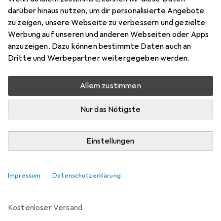
Preis in EUR inkl. MwSt.
darüber hinaus nutzen, um dir personalisierte Angebote
zu zeigen, unsere Webseite zu verbessern und gezielte
Marke
Bewertungen
Werbung auf unseren und anderen Webseiten oder Apps
Mehr von Weidmüller
anzuzeigen. Dazu können bestimmte Daten auch an
Dritte und Werbepartner weitergegeben werden.
Zwischen Fr, 21.8. und Di, 25.8. geliefert
Allem zustimmen
5 Stück bestellt
Benachrichtigen, wenn schneller verfügbar
Nur das Nötigste
Lieferort angeben für genaue Lieferzeit
Einstellungen
In den Warenkorb
Impressum
Datenschutzerklärung
Vergleichen
Merken
kostenloser Versand