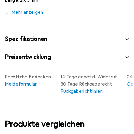
Länge: 27,5 mm
Tiefe: 67 mm
Mehr anzeigen
Blendenmontagetyp: schraubenlos
Spezifikationen
Preisentwicklung
Rechtliche Bedenken
14 Tage gesetzl. Widerruf
24 
Meldeformular
30 Tage Rückgaberecht
Gew
Rückgaberichtlinien
Produkte vergleichen