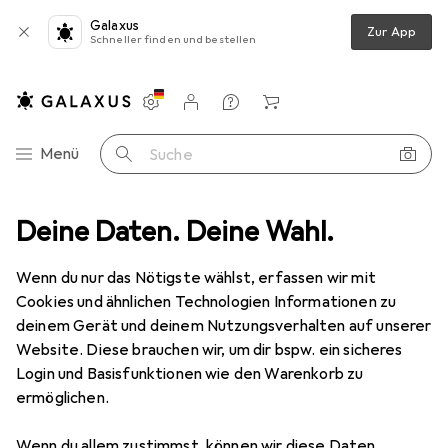
Galaxus
Zur App
Schneller finden und bestellen
Einstellungen
Kundenkonto
Vergleichslisten
Merklisten
Warenkorb
Navigation nach Kategorien
Menü
Suche
ikzubehör + Gehäuse
Deine Daten. Deine Wahl.
Weidmüller IP 65 Socket metal frame key lock
Wenn du nur das Nötigste wählst, erfassen wir mit
Cookies und ähnlichen Technologien Informationen zu
1 Bild
deinem Gerät und deinem Nutzungsverhalten auf unserer
EUR
43,60
Website. Diese brauchen wir, um dir bspw. ein sicheres
Weidmüller
IP 65 Socket metal frame
Login und Basisfunktionen wie den Warenkorb zu
ermöglichen.
key lock
Wenn du allem zustimmst, können wir diese Daten