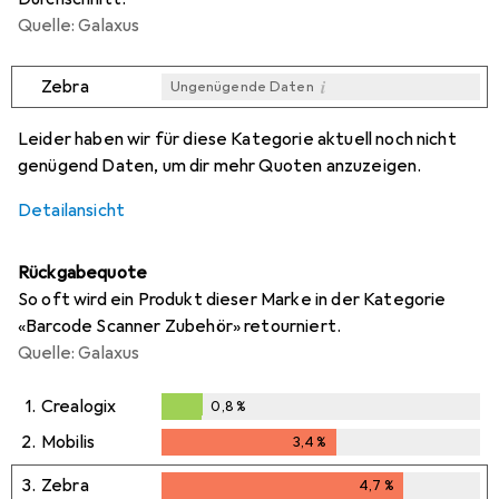
Quelle: Galaxus
i
Zebra
Ungenügende Daten
i
i
i
i
Ungenügende Daten
Ungenügende Daten
Ungenügende Daten
Ungenügende Daten
Leider haben wir für diese Kategorie aktuell noch nicht
genügend Daten, um dir mehr Quoten anzuzeigen.
Detailansicht
Rückgabequote
So oft wird ein Produkt dieser Marke in der Kategorie
«Barcode Scanner Zubehör» retourniert.
Quelle: Galaxus
1.
Crealogix
0,8
%
0,8
%
2.
Mobilis
3,4
%
3,4
%
3.
Zebra
4,7
%
4,7
%