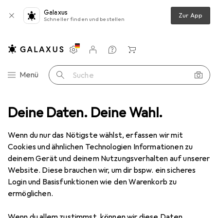
Galaxus
Zur App
Schneller finden und bestellen
Einstellungen
Kundenkonto
Vergleichslisten
Merklisten
Warenkorb
Navigation nach Kategorien
Menü
Suche
en
Deine Daten. Deine Wahl.
Barcode Scanner Zubehör
Zebra AC/DC POWER SUPPLY 12V
Wenn du nur das Nötigste wählst, erfassen wir mit
Cookies und ähnlichen Technologien Informationen zu
1 Bild
deinem Gerät und deinem Nutzungsverhalten auf unserer
EUR
142,23
Website. Diese brauchen wir, um dir bspw. ein sicheres
Zebra
AC/DC POWER SUPPLY 12V
Login und Basisfunktionen wie den Warenkorb zu
ermöglichen.
Preis in EUR inkl. MwSt.
Wenn du allem zustimmst, können wir diese Daten