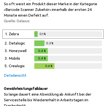
So oft weist ein Produkt dieser Marke in der Kategorie
«Barcode Scanner Zubehör» innerhalb der ersten 24
Monate einen Defekt auf.
Quelle: Galaxus
1.
Zebra
0,1
%
0,1
%
2.
Datalogic
0,3
%
0,3
%
3.
Honeywell
0,4
%
0,4
%
3.
Mobilis
0,4
%
0,4
%
5.
Crealogix
0,6
%
0,6
%
Detailansicht
Gewährleistungsfalldauer
So lange dauert eine Abwicklung ab Ankunft bei der
Servicestelle bis Wiedererhalt in Arbeitstagen im
Durchschnitt.