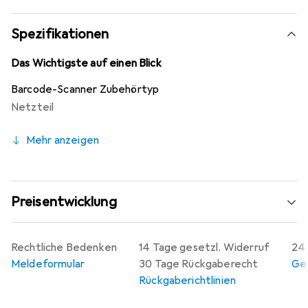
Geräte macht. Das Produkt wird mit einem Stromkabel
und einem Adapter für den Power Connector geliefert,
Spezifikationen
was die Installation und Nutzung erleichtert. Die robuste
Bauweise und die zuverlässige Leistung machen dieses
Das Wichtigste auf einen Blick
Netzteil zu einer wertvollen Ergänzung für jedes
Barcode-Scanner Zubehörtyp
Barcode-Scanner-System.
Netzteil
Mehr anzeigen
Preisentwicklung
Rechtliche Bedenken
14 Tage gesetzl. Widerruf
24 
Meldeformular
30 Tage Rückgaberecht
Gew
Rückgaberichtlinien