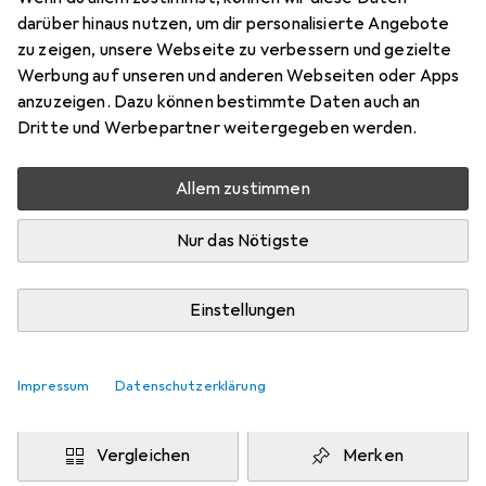
darüber hinaus nutzen, um dir personalisierte Angebote
EUR
8,91
sparen
zu zeigen, unsere Webseite zu verbessern und gezielte
Angebot für
EUR
133,32
Werbung auf unseren und anderen Webseiten oder Apps
anzuzeigen. Dazu können bestimmte Daten auch an
Bewertungen
Dritte und Werbepartner weitergegeben werden.
Allem zustimmen
Zwischen Di, 11.8. und Mi, 12.8. geliefert
Mehr als 10 Stück an Lager beim Drittanbieter
Nur das Nötigste
Lieferort angeben für genaue Lieferzeit
i
Einstellungen
Angebot von
Future-X
DE
Impressum
Datenschutzerklärung
In den Warenkorb
Vergleichen
Merken