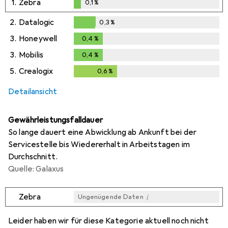
1.
Zebra
0,1
%
0,1
%
2.
Datalogic
0,3
%
0,3
%
3.
Honeywell
0,4
%
0,4
%
3.
Mobilis
0,4
%
0,4
%
5.
Crealogix
0,6
%
0,6
%
Detailansicht
Gewährleistungsfalldauer
So lange dauert eine Abwicklung ab Ankunft bei der
Servicestelle bis Wiedererhalt in Arbeitstagen im
Durchschnitt.
Quelle: Galaxus
i
Zebra
Ungenügende Daten
i
i
i
i
Ungenügende Daten
Ungenügende Daten
Ungenügende Daten
Ungenügende Daten
Leider haben wir für diese Kategorie aktuell noch nicht