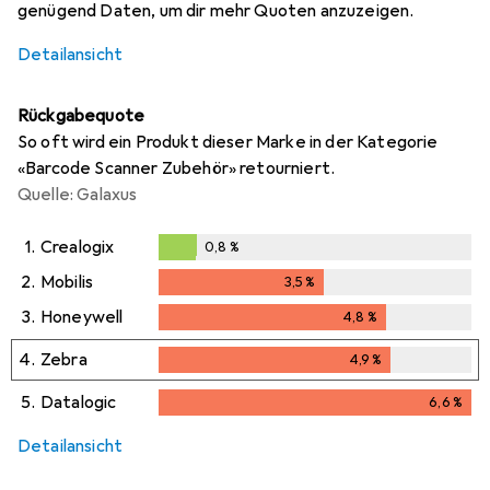
genügend Daten, um dir mehr Quoten anzuzeigen.
Detailansicht
Rückgabequote
So oft wird ein Produkt dieser Marke in der Kategorie
«Barcode Scanner Zubehör» retourniert.
Quelle: Galaxus
1.
Crealogix
0,8
%
0,8
%
2.
Mobilis
3,5
%
3,5
%
3.
Honeywell
4,8
%
4,8
%
4.
Zebra
4,9
%
4,9
%
5.
Datalogic
6,6
%
6,6
%
Detailansicht