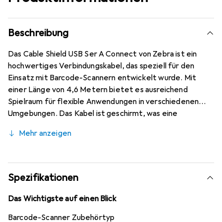
Beschreibung
Das Cable Shield USB Ser A Connect von Zebra ist ein
hochwertiges Verbindungskabel, das speziell für den
Einsatz mit Barcode-Scannern entwickelt wurde. Mit
einer Länge von 4,6 Metern bietet es ausreichend
Spielraum für flexible Anwendungen in verschiedenen
Umgebungen. Das Kabel ist geschirmt, was eine
zuverlässige Datenübertragung gewährleistet und
Mehr anzeigen
Störungen minimiert. Der gerade USB-A-Anschluss sorgt
für eine einfache und sichere Verbindung zu kompatiblen
Geräten. Dieses Kabel ist ideal für den Einsatz in
Einzelhandelsgeschäften, Lagerräumen oder anderen
Spezifikationen
Bereichen, in denen Barcode-Scanner häufig verwendet
werden. Es ist ein unverzichtbares Zubehör für alle, die
Das Wichtigste auf einen Blick
eine stabile und effiziente Verbindung zwischen ihren
Barcode-Scanner Zubehörtyp
Geräten benötigen.