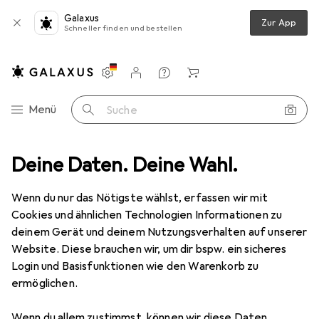
Galaxus
Zur App
Schneller finden und bestellen
Einstellungen
Kundenkonto
Vergleichslisten
Merklisten
Warenkorb
Navigation nach Kategorien
Menü
Suche
Barcode Scanner Zubehör
Deine Daten. Deine Wahl.
Zebra Cable Shield USB Ser A Connect
Wenn du nur das Nötigste wählst, erfassen wir mit
Cookies und ähnlichen Technologien Informationen zu
1 Bild
deinem Gerät und deinem Nutzungsverhalten auf unserer
EUR
64,90
Website. Diese brauchen wir, um dir bspw. ein sicheres
Zebra
Cable Shield USB Ser A Connect
Login und Basisfunktionen wie den Warenkorb zu
ermöglichen.
Preis in EUR inkl. MwSt.
Wenn du allem zustimmst, können wir diese Daten