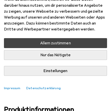
darüber hinaus nutzen, um dir personalisierte Angebote
Bewertungen
zu zeigen, unsere Webseite zu verbessern und gezielte
Werbung auf unseren und anderen Webseiten oder Apps
anzuzeigen. Dazu können bestimmte Daten auch an
Zwischen Fr, 14.8. und Di, 18.8. geliefert
Dritte und Werbepartner weitergegeben werden.
Mehr als 10 Stück an Lager beim Lieferanten
Lieferort angeben für genaue Lieferzeit
Allem zustimmen
Nur das Nötigste
In den Warenkorb
Vergleichen
Merken
Einstellungen
kostenloser Versand
Impressum
Datenschutzerklärung
Produktinformationen