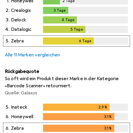
1.
Honeywell
2
Tage
2
Tage
2.
Crealogix
3
Tage
3
Tage
3.
Delock
4
Tage
4
Tage
4.
Datalogic
5
Tage
5
Tage
5.
Zebra
6
Tage
6
Tage
Alle 11 Marken vergleichen
Rückgabequote
So oft wird ein Produkt dieser Marke in der Kategorie
«Barcode Scanner» retourniert.
Quelle: Galaxus
5.
Inateck
2,9
%
2,9
%
6.
Honeywell
3,1
%
3,1
%
6.
Zebra
3,1
%
3,1
%