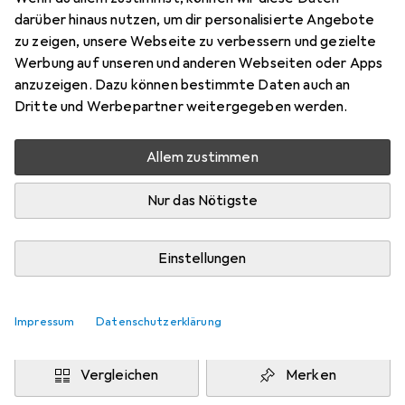
darüber hinaus nutzen, um dir personalisierte Angebote
1D-Barcodes, 2D-Barcodes
zu zeigen, unsere Webseite zu verbessern und gezielte
Preis in EUR inkl. MwSt.
Werbung auf unseren und anderen Webseiten oder Apps
anzuzeigen. Dazu können bestimmte Daten auch an
Marke
Bewertungen
Dritte und Werbepartner weitergegeben werden.
Mehr von Zebra
Allem zustimmen
Mi, 12.8. geliefert
Nur das Nötigste
Nur 1 Stück an Lager
Lieferort angeben für genaue Lieferzeit
Einstellungen
i
Geprüft von Galaxus
Impressum
Datenschutzerklärung
In den Warenkorb
Vergleichen
Merken