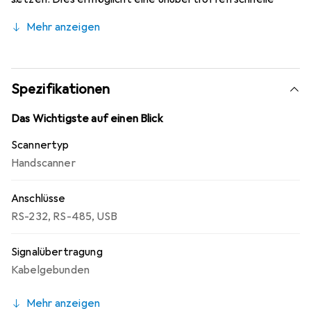
Abfertigung an herkömmlichen und
Mehr anzeigen
Selbstbedienungskassen und optimiert die Produktivität
des Kassenpersonals, den POS-Durchsatz und somit das
Einkaufserlebnis.
Spezifikationen
Das Wichtigste auf einen Blick
Scannertyp
Handscanner
Anschlüsse
RS-232
,
RS-485
,
USB
Signalübertragung
Kabelgebunden
Mehr anzeigen