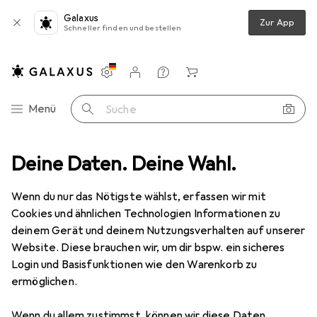
Galaxus
Zur App
Schneller finden und bestellen
Einstellungen
Kundenkonto
Vergleichslisten
Merklisten
Warenkorb
Navigation nach Kategorien
Menü
Suche
Scannen
Deine Daten. Deine Wahl.
Barcode Scanner
Zebra MP7000 SCANNER/WAAGE
Wenn du nur das Nötigste wählst, erfassen wir mit
Cookies und ähnlichen Technologien Informationen zu
9 Bilder
deinem Gerät und deinem Nutzungsverhalten auf unserer
Website. Diese brauchen wir, um dir bspw. ein sicheres
−70%
GEPRÜFTE RÜCKGABE
Login und Basisfunktionen wie den Warenkorb zu
ermöglichen.
EUR
390,67
zuletzt neu
EUR
1315,60
Zebra
MP7000 SCANNER/WAAGE
Wenn du allem zustimmst, können wir diese Daten