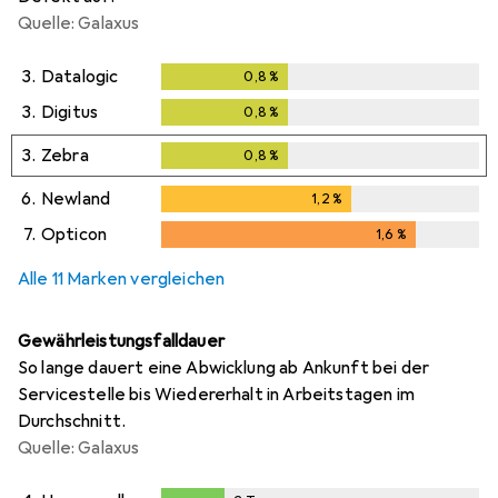
Quelle: Galaxus
3.
Datalogic
0,8
%
0,8
%
3.
Digitus
0,8
%
0,8
%
3.
Zebra
0,8
%
0,8
%
6.
Newland
1,2
%
1,2
%
7.
Opticon
1,6
%
1,6
%
Alle 11 Marken vergleichen
Gewährleistungsfalldauer
So lange dauert eine Abwicklung ab Ankunft bei der
Servicestelle bis Wiedererhalt in Arbeitstagen im
Durchschnitt.
Quelle: Galaxus