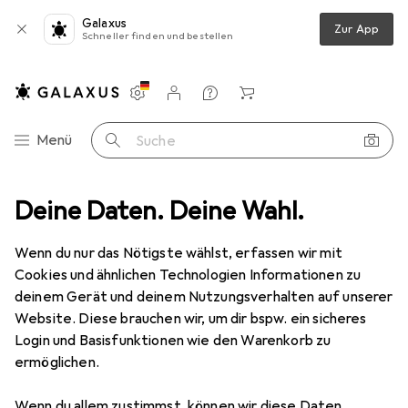
Galaxus
Zur App
Schneller finden und bestellen
Einstellungen
Kundenkonto
Vergleichslisten
Merklisten
Warenkorb
Navigation nach Kategorien
Menü
Suche
Bestseller Access Points von
Deine Daten. Deine Wahl.
Ubiquiti
Wenn du nur das Nötigste wählst, erfassen wir mit
Cookies und ähnlichen Technologien Informationen zu
Diese Seite bleibt immer aktuell und wird automatisch
deinem Gerät und deinem Nutzungsverhalten auf unserer
i
aktualisiert.
Website. Diese brauchen wir, um dir bspw. ein sicheres
Login und Basisfunktionen wie den Warenkorb zu
ermöglichen.
1. Ubiquiti
U7-Pro
Wenn du allem zustimmst, können wir diese Daten