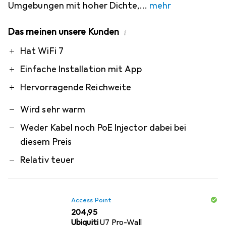
Umgebungen mit hoher Dichte,
mehr
Das meinen unsere Kunden
i
Pro
Contra
Hat WiFi 7
Einfache Installation mit App
Hervorragende Reichweite
Wird sehr warm
Weder Kabel noch PoE Injector dabei bei
diesem Preis
Relativ teuer
Access Point
EUR
204,95
Ubiquiti
U7 Pro-Wall