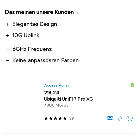
Das meinen unsere Kunden
i
Pro
Contra
Elegantes Design
10G Uplink
6GHz Frequenz
Keine anpassbaren Farben
Access Point
EUR
218,24
Ubiquiti
UniFI 7 Pro XG
4300 Mbit/s
39