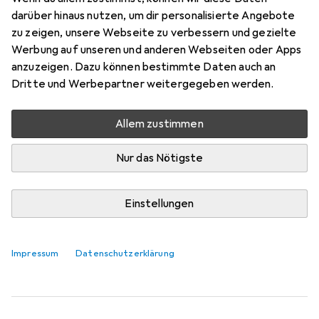
Deckenmontierter WiFi 7 Access Point mit 6
darüber hinaus nutzen, um dir personalisierte Angebote
räumlichen Streams und 6 GHz Unterstützung für
zu zeigen, unsere Webseite zu verbessern und gezielte
Werbung auf unseren und anderen Webseiten oder Apps
störungsfreies WiFi in anspruchsvollen,
anzuzeigen. Dazu können bestimmte Daten auch an
grossflächigen Umgebungen.
Dritte und Werbepartner weitergegeben werden.
Das meinen unsere Kunden
i
Allem zustimmen
Pro
Contra
Rasche Installation
Nur das Nötigste
Stabilität der Verbindungen
Super Qualität
Einstellungen
Wird ziemlich warm
Hat nur PoE+!
Impressum
Datenschutzerklärung
Wird sehr heiss unter last