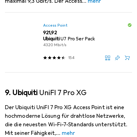
maximal 9,3 Gbit/s. Der Access
mehr
Access Point
EUR
921,92
Ubiquiti
U7 Pro 5er Pack
4320 Mbit/s
154
9. Ubiquiti
UniFI 7 Pro XG
Der Ubiquiti UniFI 7 Pro XG Access Point ist eine
hochmoderne Lösung für drahtlose Netzwerke,
die die neuesten Wi-Fi-7-Standards unterstützt.
Mit seiner Fähigkeit,
mehr