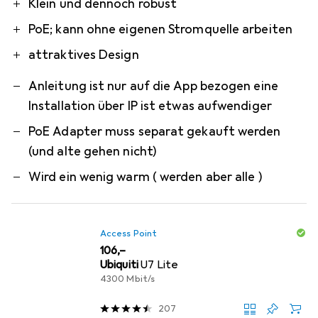
Pro
Contra
Klein und dennoch robust
PoE; kann ohne eigenen Stromquelle arbeiten
attraktives Design
Anleitung ist nur auf die App bezogen eine
Installation über IP ist etwas aufwendiger
PoE Adapter muss separat gekauft werden
(und alte gehen nicht)
Wird ein wenig warm ( werden aber alle )
Access Point
EUR
106,–
Ubiquiti
U7 Lite
4300 Mbit/s
207