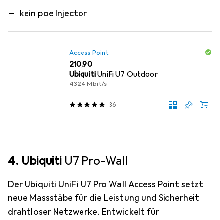
kein poe Injector
Access Point
EUR
210,90
Ubiquiti
UniFi U7 Outdoor
4324 Mbit/s
36
4. Ubiquiti
U7 Pro-Wall
Der Ubiquiti UniFi U7 Pro Wall Access Point setzt
neue Massstäbe für die Leistung und Sicherheit
drahtloser Netzwerke. Entwickelt für