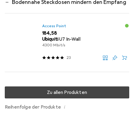
Bodennahe Steckdosen mindern den Empfang
Access Point
EUR
184,58
Ubiquiti
U7 In-Wall
4300 Mbit/s
23
Zu allen Produkten
i
Reihenfolge der Produkte