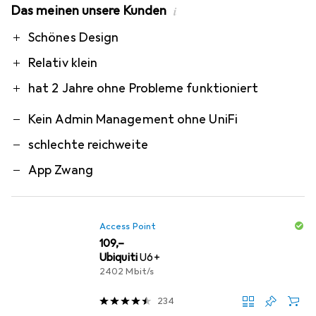
Das meinen unsere Kunden
i
Pro
Contra
Schönes Design
Relativ klein
hat 2 Jahre ohne Probleme funktioniert
Kein Admin Management ohne UniFi
schlechte reichweite
App Zwang
Access Point
EUR
109,–
Ubiquiti
U6+
2402 Mbit/s
234