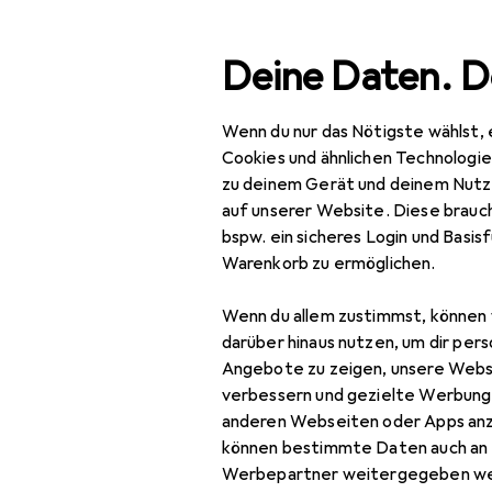
Suche
Deine Daten. D
Wenn du nur das Nötigste wählst, 
Navigation nach Kategorien
Gesamtsortiment
Cookies und ähnlichen Technologi
zu deinem Gerät und deinem Nutz
IT + Multimedia
auf unserer Website. Diese brauch
bspw. ein sicheres Login und Basis
PC Komponenten
Warenkorb zu ermöglichen.
Gehäuse
Wenn du allem zustimmst, können 
Case Modding
darüber hinaus nutzen, um dir pers
Angebote zu zeigen, unsere Webs
Interne Kabel (PC)
verbessern und gezielte Werbung
anderen Webseiten oder Apps an
Modding
können bestimmte Daten auch an 
Beleuchtung
Werbepartner weitergegeben we