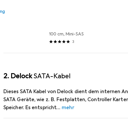
Interne Kabel (PC)
ung
EUR
30,72
Delock
SFF-8643 HD-Mini SAS
100 cm, Mini-SAS
3
2. Delock
SATA-Kabel
Dieses SATA Kabel von Delock dient dem internen An
SATA Geräte, wie z. B. Festplatten, Controller Karte
Speicher. Es entspricht
mehr