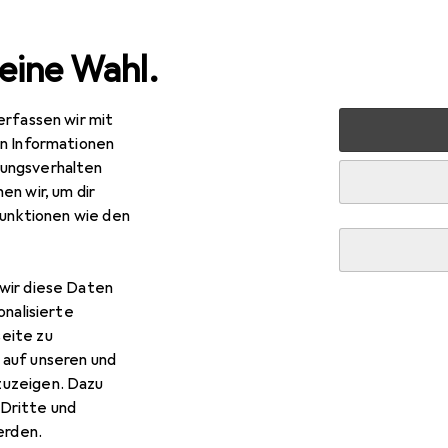
eine Wahl.
erfassen wir mit
Bestseller Interne Kabel (P
en Informationen
ungsverhalten
en wir, um dir
Diese Seite bleibt immer aktuell und wird automatisch aktuali
funktionen wie den
wir diese Daten
1. Delock
SFF-8643 HD-Mini SAS Kabel
onalisierte
eite zu
Dieses SAS Kabel von Delock dient dem Anschluss von
 auf unseren und
einer Backplane mit Mini SAS HD SFF-8643 Anschluss 
zuzeigen. Dazu
Mini SAS HD
mehr
Dritte und
rden.