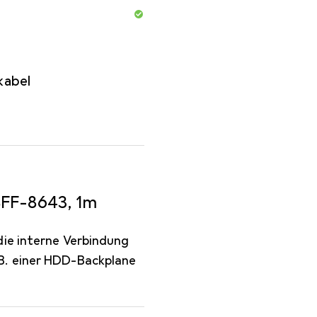
kabel
SFF-8643, 1m
die interne Verbindung
B. einer HDD-Backplane