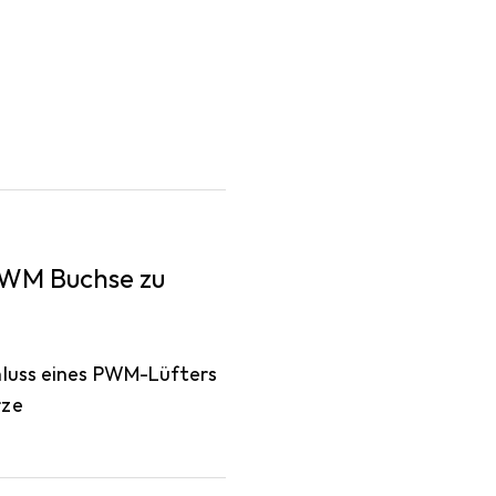
 PWM Buchse zu
hluss eines PWM-Lüfters
rze