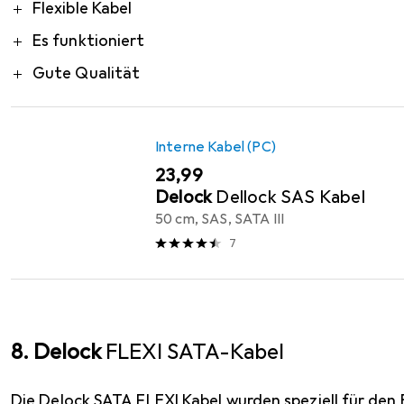
Pro
Flexible Kabel
Es funktioniert
Gute Qualität
Interne Kabel (PC)
EUR
23,99
Delock
Dellock SAS Kabel
50 cm, SAS, SATA III
7
8. Delock
FLEXI SATA-Kabel
Die Delock SATA FLEXI Kabel wurden speziell für den 