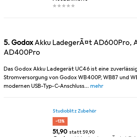
5. Godox
Akku LadegerÃ¤t AD600Pro, 
AD400Pro
Das Godox Akku Ladegerät UC46 ist eine zuverlässig
Stromversorgung von Godox WB400P, WB87 und WB
modernen USB-Typ-C-Anschluss
mehr
Studioblitz Zubehör
−13%
EUR
EUR
51,90
statt
59,90