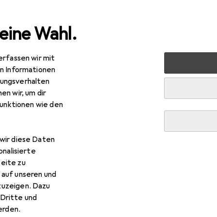
eine Wahl.
erfassen wir mit
Bestseller Studioblitz Zube
en Informationen
ungsverhalten
en wir, um dir
Diese Seite bleibt immer aktuell und wird automatisch aktuali
funktionen wie den
wir diese Daten
1. Godox
1200ws Blitzlicht fÃ¼r AD600 
onalisierte
eite zu
Godox 1200ws Blitzröhre für AD600.
 auf unseren und
zuzeigen. Dazu
Dritte und
Studioblitz Zubehör
rden.