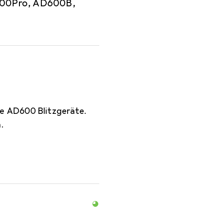
600Pro, AD600B,
ie AD600 Blitzgeräte.
.