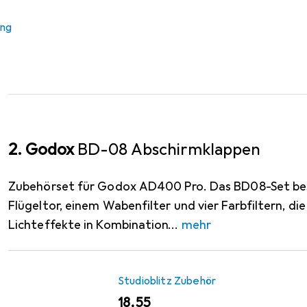
−7%
ung
EUR
EUR
139,–
statt
149,–
Godox
1200ws Blitzlicht fÃ¼
2. Godox
BD-08 Abschirmklappen
Zubehörset für Godox AD400 Pro. Das BD08-Set be
Flügeltor, einem Wabenfilter und vier Farbfiltern, die
Lichteffekte in Kombination
mehr
Studioblitz Zubehör
EUR
18,55