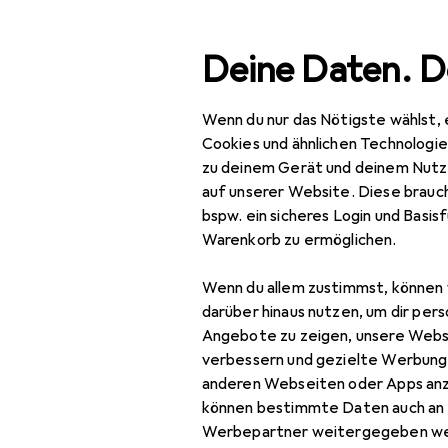
Suche
Deine Daten. D
Wenn du nur das Nötigste wählst, 
Navigation nach Kategorien
Gesamtsortiment
Cookies und ähnlichen Technologi
zu deinem Gerät und deinem Nutz
IT + Multimedia
auf unserer Website. Diese brauch
bspw. ein sicheres Login und Basis
Foto + Video
Warenkorb zu ermöglichen.
Studioausrüstung
Wenn du allem zustimmst, können 
Dauerlicht
darüber hinaus nutzen, um dir pers
Angebote zu zeigen, unsere Webs
Hintergrundsystem
verbessern und gezielte Werbung
anderen Webseiten oder Apps an
Lampenstativ
können bestimmte Daten auch an 
Softbox + Reflektor
Werbepartner weitergegeben we