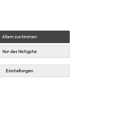
Einstellungen
Kundenkonto
Vergleichslisten
Merklisten
Warenkorb
Anmelden
Allem zustimmen
höre
Nur das Nötigste
i
siert.
Einstellungen
Serie