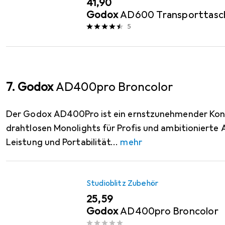
EUR
41,90
Godox
AD600 Transporttasc
5
7. Godox
AD400pro Broncolor
Der Godox AD400Pro ist ein ernstzunehmender Konk
drahtlosen Monolights für Profis und ambitionierte 
Leistung und Portabilität
mehr
Studioblitz Zubehör
EUR
25,59
Godox
AD400pro Broncolor