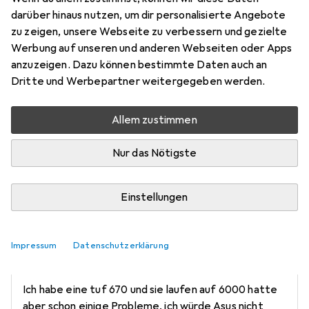
VerliebterJediy15
darüber hinaus nutzen, um dir personalisierte Angebote
0
vor 2 Jahren
zu zeigen, unsere Webseite zu verbessern und gezielte
Werbung auf unseren und anderen Webseiten oder Apps
Funktioniert dieses RAM Modul mit dem ASUS TUF
anzuzeigen. Dazu können bestimmte Daten auch an
GAMING B650-PLUS
Dritte und Werbepartner weitergegeben werden.
(https://www.digitec.ch/de/s1/product/asus-tuf-
gaming-b650-plus-am5-amd-b650-atx-mainboard-
Allem zustimmen
22605347?ip=+TUF+GAMING+B650-PLUS) auf
6000Mhz?
Nur das Nötigste
Einstellungen
Michelone
0
Impressum
Datenschutzerklärung
vor 2 Jahren
hat dieses Produkt gekauft
Ich habe eine tuf 670 und sie laufen auf 6000 hatte
aber schon einige Probleme, ich würde Asus nicht