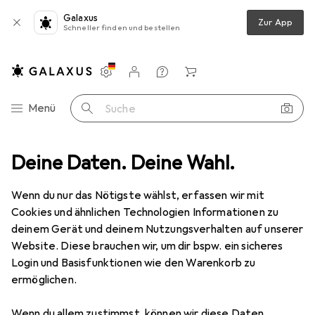
Galaxus
Zur App
Schneller finden und bestellen
Einstellungen
Kundenkonto
Vergleichslisten
Merklisten
Warenkorb
Navigation nach Kategorien
Menü
Suche
Fragen zum Produkt
Deine Daten. Deine Wahl.
Funktioniert dieses RAM Modul mit dem AS...
EUR
1057,99
Wenn du nur das Nötigste wählst, erfassen wir mit
Kingston
FURY Beast
Cookies und ähnlichen Technologien Informationen zu
2 x 32GB, 6000 MHz, DDR5-RAM, DIMM
deinem Gerät und deinem Nutzungsverhalten auf unserer
Website. Diese brauchen wir, um dir bspw. ein sicheres
Login und Basisfunktionen wie den Warenkorb zu
Frage zu Kingston FURY Beast
ermöglichen.
Wenn du allem zustimmst, können wir diese Daten