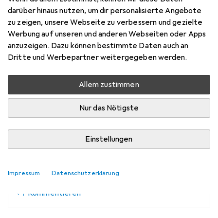
gorgipt
0
darüber hinaus nutzen, um dir personalisierte Angebote
vor 2 Jahren
zu zeigen, unsere Webseite zu verbessern und gezielte
Werbung auf unseren und anderen Webseiten oder Apps
Hat diese Drohne die Option für Quickshots (zB Kreis
anzuzeigen. Dazu können bestimmte Daten auch an
um einen Punkt)?
Dritte und Werbepartner weitergegeben werden.
Allem zustimmen
Nur das Nötigste
domander30
0
vor 2 Jahren
hat dieses Produkt gekauft
Einstellungen
Hilfreiche Antwort
Ja hat sie. Nur kein Activ Track.
Impressum
Datenschutzerklärung
Kommentieren