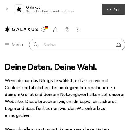
Galaxus
Zur App
Schneller finden und bestellen
Einstellungen
Kundenkonto
Vergleichslisten
Merklisten
Warenkorb
Navigation nach Kategorien
Menü
Suche
Fragen zum Produkt
Deine Daten. Deine Wahl.
Hat diese Drohne die Option für Quicksho...
EUR
337,43
Wenn du nur das Nötigste wählst, erfassen wir mit
DJI
Mini 3
Cookies und ähnlichen Technologien Informationen zu
38 min, 249 g, 48 Mpx
deinem Gerät und deinem Nutzungsverhalten auf unserer
Website. Diese brauchen wir, um dir bspw. ein sicheres
Login und Basisfunktionen wie den Warenkorb zu
Frage zu DJI Mini 3
ermöglichen.
Wenn du allem zustimmst, können wir diese Daten