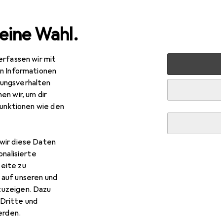
eine Wahl.
erfassen wir mit
nboard
ASUS ROG Strix B550-F Gaming WiFi II
Fragen z
en Informationen
ungsverhalten
en wir, um dir
funktionen wie den
R
3,67
US
ROG Strix B550-F Gaming WiFi II
, AMD B550, ATX
wir diese Daten
onalisierte
eite zu
 auf unseren und
zuzeigen. Dazu
G Strix B550-F Gaming WiFi II
Dritte und
rden.