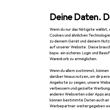
Suche
Deine Daten. D
Wenn du nur das Nötigste wählst, 
Navigation nach Kategorien
amtsortiment
IT + Multimedia
PC Komponenten
Mai
Gesamtsortiment
Cookies und ähnlichen Technologi
zu deinem Gerät und deinem Nutz
IT + Multimedia
auf unserer Website. Diese brauch
bspw. ein sicheres Login und Basis
EU
14
PC Komponenten
Warenkorb zu ermöglichen.
AS
Barebone
AM4
Wenn du allem zustimmst, können 
Gehäuse
darüber hinaus nutzen, um dir pers
Angebote zu zeigen, unsere Webs
Grafikkarte
verbessern und gezielte Werbung
anderen Webseiten oder Apps an
Luftkühlung
Frage zu ASUS RO
können bestimmte Daten auch an 
Mainboard
Werbepartner weitergegeben we