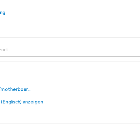
ung
board ein ryzen 9 5900x?
/motherboar...
 (Englisch) anzeigen