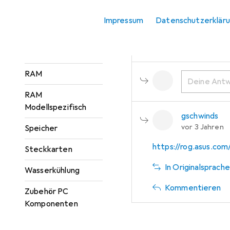
Benham82G
Optisches Laufwerk
vor 3 Jahren
Impressum
Datenschutzerklär
PC Netzteil
Hi unterstützt das Main
Prozessor
RAM
RAM
Modellspezifisch
gschwinds
vor 3 Jahren
Speicher
https://rog.asus.com
Steckkarten
In Originalsprache
Wasserkühlung
Kommentieren
Zubehör PC
Komponenten