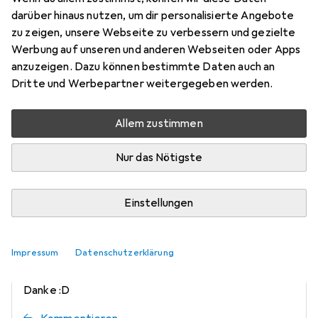
Frage zu ASUS ROG Strix B550-F
darüber hinaus nutzen, um dir personalisierte Angebote
zu zeigen, unsere Webseite zu verbessern und gezielte
Gaming
Werbung auf unseren und anderen Webseiten oder Apps
anzuzeigen. Dazu können bestimmte Daten auch an
Beanos
Dritte und Werbepartner weitergegeben werden.
0
vor 5 Jahren
Allem zustimmen
Wie viele Lüfter kann ich an diesem Board
anschliessen
Nur das Nötigste
Einstellungen
Beanos
Impressum
Datenschutzerklärung
0
vor 5 Jahren
Danke :D