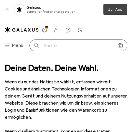
Galaxus
Zur App
Schneller finden und bestellen
Einstellungen
Kundenkonto
Vergleichslisten
Merklisten
Warenkorb
Navigation nach Kategorien
Menü
Suche
Deine Daten. Deine Wahl.
Fragen zum Produkt
Wie viele Lüfter kann ich an diesem Boar...
Wenn du nur das Nötigste wählst, erfassen wir mit
Cookies und ähnlichen Technologien Informationen zu
EUR
130,91
deinem Gerät und deinem Nutzungsverhalten auf unserer
ASUS
ROG Strix B550-F Gaming
AM4, AMD B550, ATX
Website. Diese brauchen wir, um dir bspw. ein sicheres
Login und Basisfunktionen wie den Warenkorb zu
ermöglichen.
Wenn du allem zustimmst, können wir diese Daten