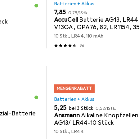
Batterien + Akkus
EUR
EUR
7,85
0,79
/
1Stk.
AccuCell
Batterie AG13, LR44
ack
V13GA, GPA76, 82, LR1154, 3
10er Pack, HEXBUG AG13/LR
10 Stk., LR44, 110 mAh
96
MENGENRABATT
Batterien + Akkus
EUR
EUR
5,25
bei 3 Stück
0,52
/
1Stk.
ial-Batterie
Ansmann
Alkaline Knopfzellen
AG13/ LR44-10 Stück
10 Stk., LR44