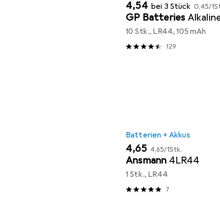
EUR
EUR
4,54
bei 3 Stück
0,45
/
1S
GP Batteries
Alkalin
10 Stk., LR44, 105 mAh
129
Batterien + Akkus
EUR
EUR
4,65
4,65
/
1Stk.
Ansmann
4LR44
1 Stk., LR44
7