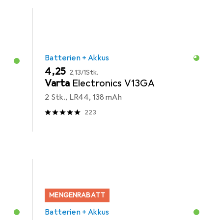
Batterien + Akkus
EUR
EUR
4,25
2,13
/
1Stk.
Varta
Electronics V13GA
2 Stk., LR44, 138 mAh
223
MENGENRABATT
Batterien + Akkus