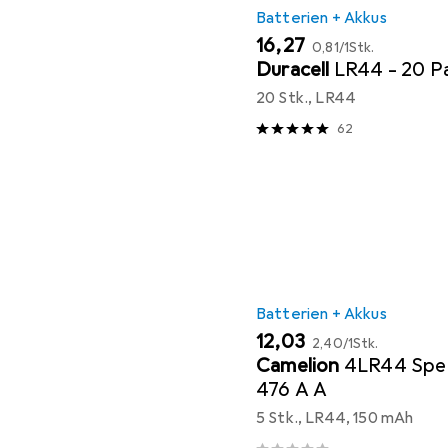
Batterien + Akkus
EUR
EUR
16,27
0,81
/
1Stk.
Duracell
LR44 - 20 P
20 Stk., LR44
62
Batterien + Akkus
EUR
EUR
12,03
2,40
/
1Stk.
Camelion
4LR44 Spez
476 A A
5 Stk., LR44, 150 mAh