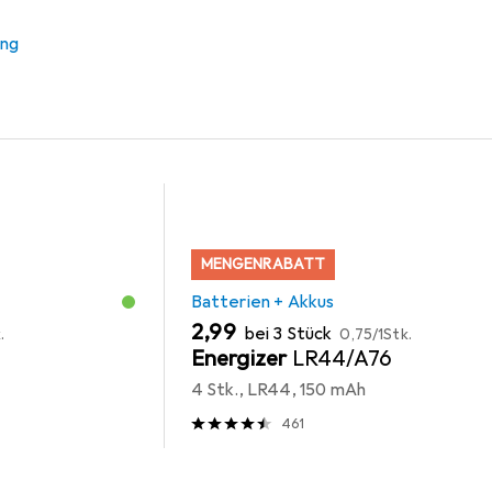
r Canon HS-20TSC
ung
 Zubehör zum Produkt Canon HS-20TSC aus der Kategorie Batt
MENGENRABATT
Batterien + Akkus
EUR
EUR
2,99
bei 3 Stück
.
0,75
/
1Stk.
Energizer
LR44/A76
4 Stk., LR44, 150 mAh
461