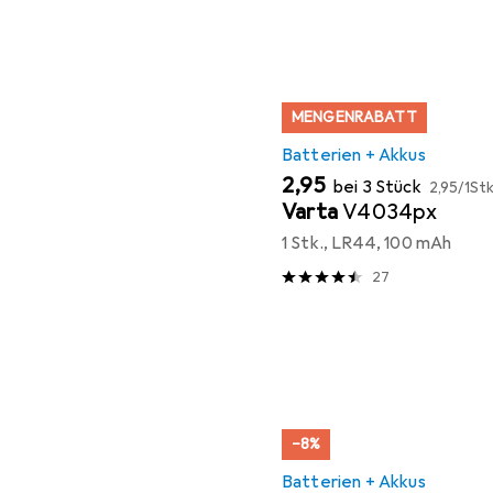
MENGENRABATT
Batterien + Akkus
EUR
EUR
2,95
bei 3 Stück
2,95
/
1Stk
Varta
V4034px
1 Stk., LR44, 100 mAh
27
−8%
Batterien + Akkus