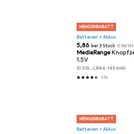
MENGENRABATT
Batterien + Akkus
EUR
EUR
5,86
bei 3 Stück
0,58
/
1St
MediaRange
Knopfze
1.5V
10 Stk., LR44, 145 mAh
376
MENGENRABATT
Batterien + Akkus