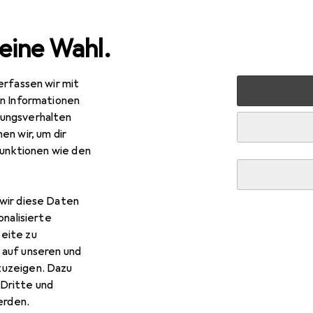
eine Wahl.
erfassen wir mit
 + Schreibwaren
Bürotechnik
Taschenrechner
Canon
en Informationen
ungsverhalten
en wir, um dir
funktionen wie den
R
18
non
HS-20TSC
wir diese Daten
teriebetrieb, Solarenergie
onalisierte
eite zu
 auf unseren und
zuzeigen. Dazu
Dritte und
rden.