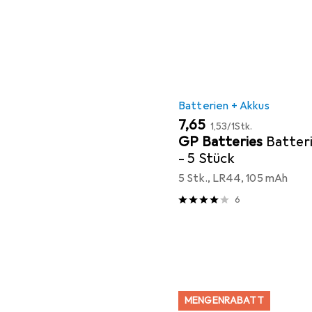
Batterien + Akkus
EUR
EUR
7,65
1,53
/
1Stk.
GP Batteries
Batter
- 5 Stück
5 Stk., LR44, 105 mAh
6
MENGENRABATT