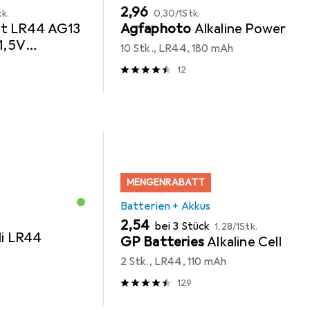
EUR
EUR
2,96
tk.
0,30
/
1Stk.
et LR44 AG13
Agfaphoto
Alkaline Power
 1,5V
10 Stk., LR44, 180 mAh
hohe
12
MENGENRABATT
Batterien + Akkus
EUR
EUR
2,54
bei 3 Stück
1,28
/
1Stk.
li LR44
GP Batteries
Alkaline Cell
2 Stk., LR44, 110 mAh
129