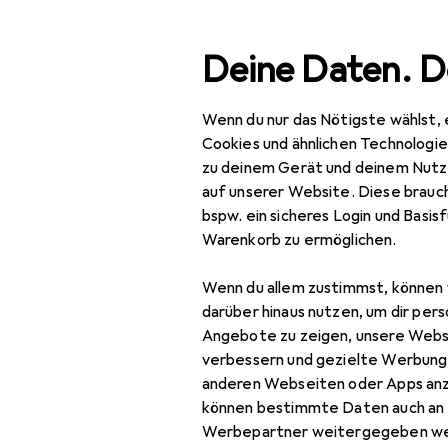
Suche
Deine Daten. D
Wenn du nur das Nötigste wählst, 
Navigation nach Kategorien
Gesamtsortiment
Büro
Gesamtsortiment
Cookies und ähnlichen Technologi
zu deinem Gerät und deinem Nutz
Büro + Schreibwaren
auf unserer Website. Diese brauch
bspw. ein sicheres Login und Basis
Bürotechnik
Warenkorb zu ermöglichen.
EU
17,
Bürogeräte
Ca
Wenn du allem zustimmst, können 
Bat
Geldverarbeitung
darüber hinaus nutzen, um dir pers
Angebote zu zeigen, unsere Webs
Taschenrechner
verbessern und gezielte Werbung
anderen Webseiten oder Apps an
Taschenrechner
können bestimmte Daten auch an 
Zubehör
Werbepartner weitergegeben we