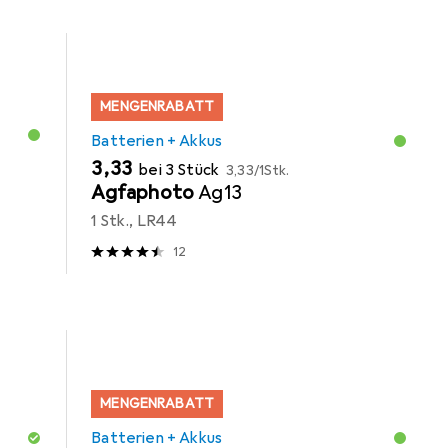
MENGENRABATT
Batterien + Akkus
EUR
EUR
3,33
bei 3 Stück
3,33
/
1Stk.
Agfaphoto
Ag13
1 Stk., LR44
12
MENGENRABATT
Batterien + Akkus