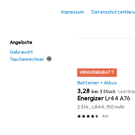
Zubehör fü
Videokonferenz +
Telefonie
Impressum
Datenschutzerklär
Hier findest du passendes
Zeiterfassungssystem
Sortieren nach
:
Relevanz
Produktliste
Angebote
Gebraucht
Taschenrechner
MENGENRABATT
Batterien + Akkus
EUR
EUR
3,28
bei 3 Stück
1,64
/
1Stk
Energizer
Lr44 A76
2 Stk., LR44, 150 mAh
461