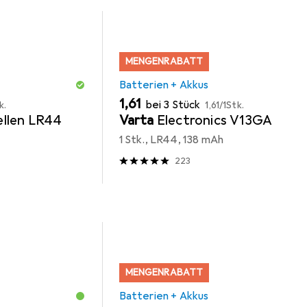
MENGENRABATT
Batterien + Akkus
EUR
EUR
1,61
bei 3 Stück
k.
1,61
/
1Stk.
llen LR44
Varta
Electronics V13GA
1 Stk., LR44, 138 mAh
223
MENGENRABATT
Batterien + Akkus