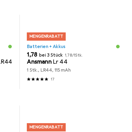
MENGENRABATT
Batterien + Akkus
EUR
EUR
1,78
bei 3 Stück
1,78
/
1Stk.
 LR44
Ansmann
Lr 44
1 Stk., LR44, 115 mAh
17
MENGENRABATT