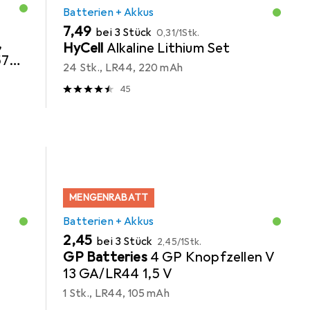
Batterien + Akkus
EUR
EUR
7,49
bei 3 Stück
0,31
/
1Stk.
,
HyCell
Alkaline Lithium Set
57A
24 Stk., LR44, 220 mAh
44
45
MENGENRABATT
Batterien + Akkus
EUR
EUR
2,45
bei 3 Stück
2,45
/
1Stk.
GP Batteries
4 GP Knopfzellen V
13 GA/LR44 1,5 V
1 Stk., LR44, 105 mAh