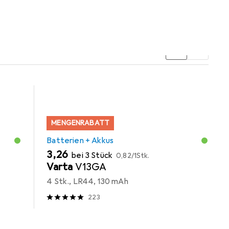
erien + Akkus.
MENGENRABATT
Batterien + Akkus
EUR
EUR
3,26
bei 3 Stück
0,82
/
1Stk.
Varta
V13GA
4 Stk., LR44, 130 mAh
223