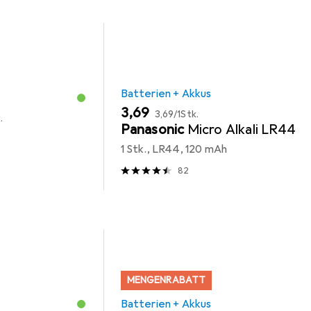
Batterien + Akkus
EUR
EUR
3,69
3,69
/
1Stk.
.
Panasonic
Micro Alkali LR44
1 Stk., LR44, 120 mAh
82
MENGENRABATT
Batterien + Akkus