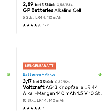
EUR
EUR
2,89
bei 3 Stück
0,58
/
1Stk.
GP Batteries
Alkaline Cell
5 Stk., LR44, 110 mAh
129
MENGENRABATT
Batterien + Akkus
EUR
EUR
3,17
bei 3 Stück
0,32
/
1Stk.
Voltcraft
AG13 Knopfzelle LR 44
Alkali-Mangan 140 mAh 1.5 V 10 St.
10 Stk., LR44, 140 mAh
1