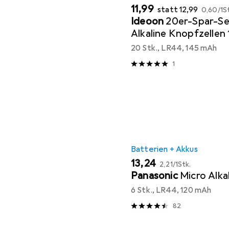
EUR
EUR
EUR
11,99
statt
12,99
0,60
/
1S
Ideoon
20er-Spar-S
Alkaline Knopfzellen
Batterien, 145 mAh 
20 Stk., LR44, 145 mAh
Kapazität
1
Batterien + Akkus
EUR
EUR
13,24
2,21
/
1Stk.
Panasonic
Micro Alka
6 Stk., LR44, 120 mAh
82