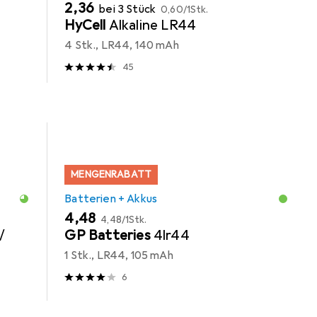
EUR
EUR
2,36
bei 3 Stück
0,60
/
1Stk.
HyCell
Alkaline LR44
4 Stk., LR44, 140 mAh
45
MENGENRABATT
Batterien + Akkus
EUR
EUR
4,48
4,48
/
1Stk.
/
GP Batteries
4lr44
1 Stk., LR44, 105 mAh
6