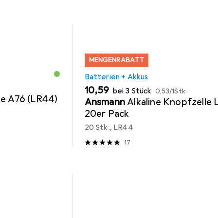
MENGENRABATT
Batterien + Akkus
EUR
EUR
10,59
bei 3 Stück
0,53
/
1Stk.
ie A76 (LR44)
Ansmann
Alkaline Knopfzelle
20er Pack
20 Stk., LR44
17