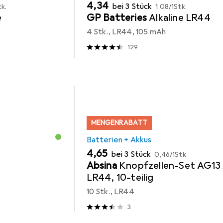
EUR
EUR
4,34
bei 3 Stück
tk.
1,08
/
1Stk.
e
GP Batteries
Alkaline LR44
4 Stk., LR44, 105 mAh
129
MENGENRABATT
Batterien + Akkus
EUR
EUR
4,65
bei 3 Stück
0,46
/
1Stk.
Absina
Knopfzellen-Set AG13 
LR44, 10-teilig
10 Stk., LR44
3