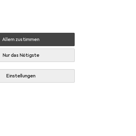
Einstellungen
Kundenkonto
Vergleichslisten
Merklisten
Warenkorb
Anmelden
Allem zustimmen
 HS-20TSC
Zubehör
Nur das Nötigste
Einstellungen