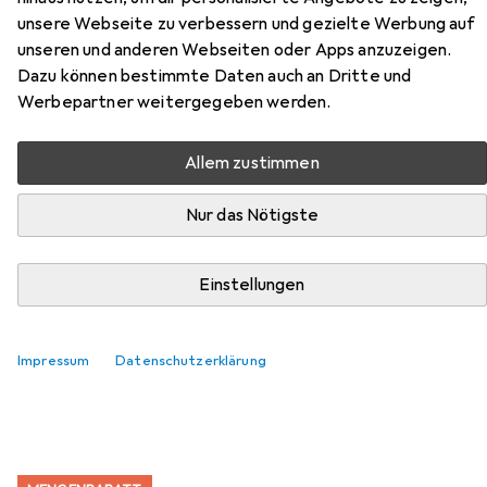
unsere Webseite zu verbessern und gezielte Werbung auf
unseren und anderen Webseiten oder Apps anzuzeigen.
Dazu können bestimmte Daten auch an Dritte und
Werbepartner weitergegeben werden.
Zubehör für Creativ Company
Allem zustimmen
Papierdekoration Laubblätter,
Nature, 20 Stück
Nur das Nötigste
Hier findest du passendes Zubehör zum Produkt Creativ
Einstellungen
Company Papierdekoration Laubblätter, Nature, 20 Stück
aus der Kategorie Klebstoff.
Relevanz
Impressum
Datenschutzerklärung
Produktliste