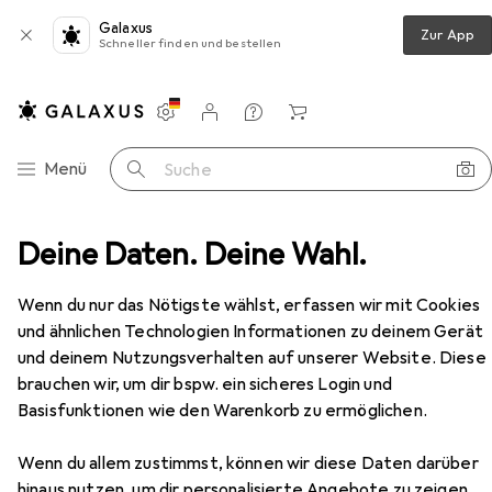
Galaxus
Zur App
Schneller finden und bestellen
Einstellungen
Kundenkonto
Vergleichslisten
Merklisten
Warenkorb
Navigation nach Kategorien
Menü
Suche
Company Papierdekoration Laubblätter, Nature, 20 Stück
Deine Daten. Deine Wahl.
Zubehör
Wenn du nur das Nötigste wählst, erfassen wir mit Cookies
und ähnlichen Technologien Informationen zu deinem Gerät
und deinem Nutzungsverhalten auf unserer Website. Diese
EUR
8,34
bei 3 Stück
brauchen wir, um dir bspw. ein sicheres Login und
Creativ Company
Papierdekoration
Basisfunktionen wie den Warenkorb zu ermöglichen.
Laubblätter, Nature, 20 Stück
20x
Wenn du allem zustimmst, können wir diese Daten darüber
hinaus nutzen, um dir personalisierte Angebote zu zeigen,