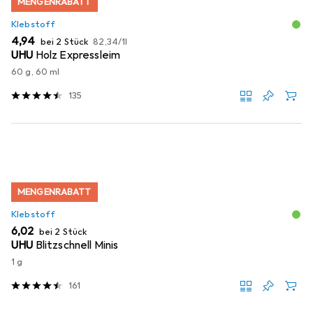
MENGENRABATT
Klebstoff
EUR
EUR
4,94
bei 2 Stück
82,34
/
1l
UHU
Holz Expressleim
60 g, 60 ml
135
MENGENRABATT
Klebstoff
EUR
6,02
bei 2 Stück
UHU
Blitzschnell Minis
1 g
161