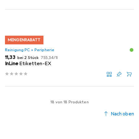
MENGENRABATT
Reinigung PC + Peripherie
EUR
EUR
11,33
bei 2 Stück
755,34
/
1l
InLine
Etiketten-EX
18 von 18 Produkten
Nach oben