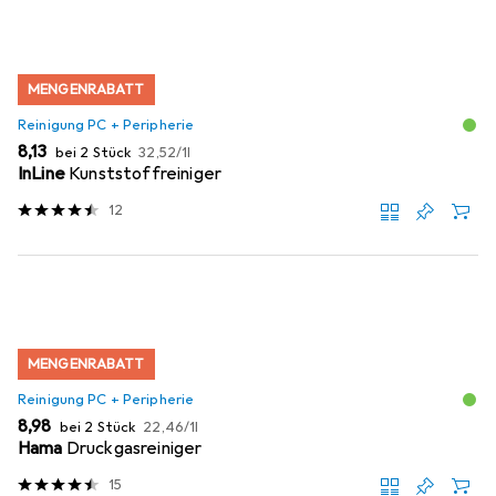
MENGENRABATT
Reinigung PC + Peripherie
EUR
EUR
8,13
bei 2 Stück
32,52
/
1l
InLine
Kunststoffreiniger
12
MENGENRABATT
Reinigung PC + Peripherie
EUR
EUR
8,98
bei 2 Stück
22,46
/
1l
Hama
Druckgasreiniger
15