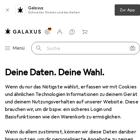
Galaxus
Zur App
Schneller finden und bestellen
Einstellungen
Kundenkonto
Vergleichslisten
Merklisten
Warenkorb
Navigation nach Kategorien
Menü
Suche
ahle ShredMATIC SM300 P4 Autofeed öl- & wartungsfrei
Deine Daten. Deine Wahl.
Zubehör
Wenn du nur das Nötigste wählst, erfassen wir mit Cookies
EUR
475,99
Dahle
ShredMATIC SM300 P4
und ähnlichen Technologien Informationen zu deinem Gerät
Autofeed öl- & wartungsfrei
und deinem Nutzungsverhalten auf unserer Website. Diese
Partikelschnitt
brauchen wir, um dir bspw. ein sicheres Login und
Basisfunktionen wie den Warenkorb zu ermöglichen.
Wenn du allem zustimmst, können wir diese Daten darüber
Zubehör für Dahle ShredMATIC
hinaus nutzen, um dir personalisierte Angebote zu zeigen,