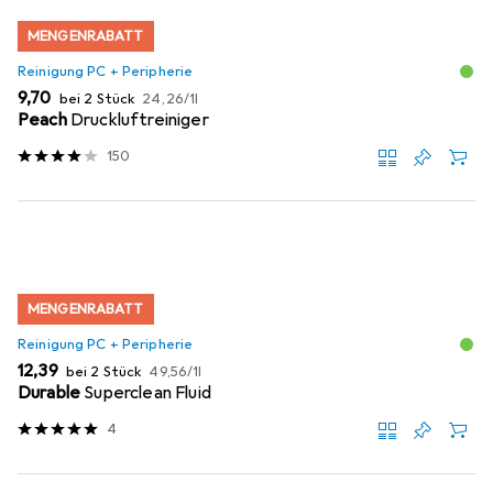
MENGENRABATT
Reinigung PC + Peripherie
EUR
EUR
9,70
bei 2 Stück
24,26
/
1l
Peach
Druckluftreiniger
150
MENGENRABATT
Reinigung PC + Peripherie
EUR
EUR
12,39
bei 2 Stück
49,56
/
1l
Durable
Superclean Fluid
4