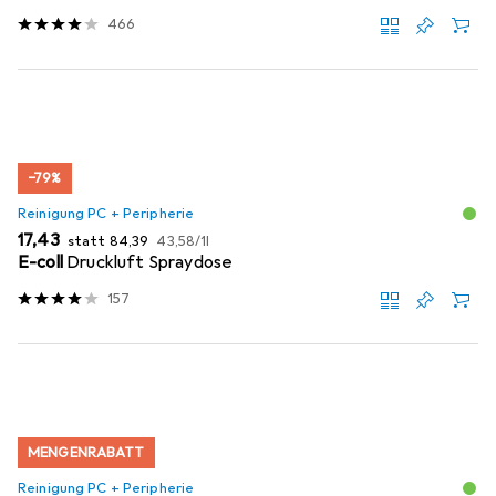
466
−79%
Reinigung PC + Peripherie
EUR
EUR
EUR
17,43
statt
84,39
43,58
/
1l
E-coll
Druckluft Spraydose
157
MENGENRABATT
Reinigung PC + Peripherie