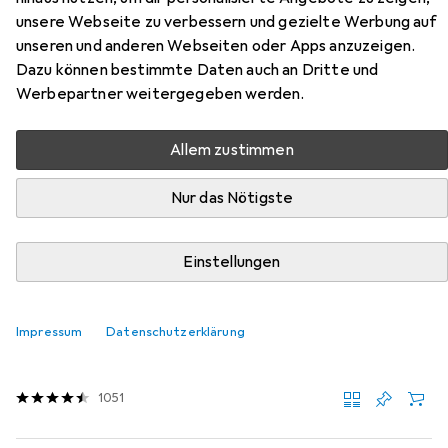
SM300 P4 Autofeed öl- &
unsere Webseite zu verbessern und gezielte Werbung auf
unseren und anderen Webseiten oder Apps anzuzeigen.
wartungsfrei
Dazu können bestimmte Daten auch an Dritte und
Werbepartner weitergegeben werden.
Hier findest du passendes Zubehör zum Produkt Dahle
ShredMATIC SM300 P4 Autofeed öl- & wartungsfrei aus
Allem zustimmen
der Kategorie Reinigung PC + Peripherie.
Relevanz
Nur das Nötigste
Produktliste
Einstellungen
Reinigung PC + Peripherie
Impressum
Datenschutzerklärung
EUR
60,77
IT Dusters
CompuCleaner Xpert
1051