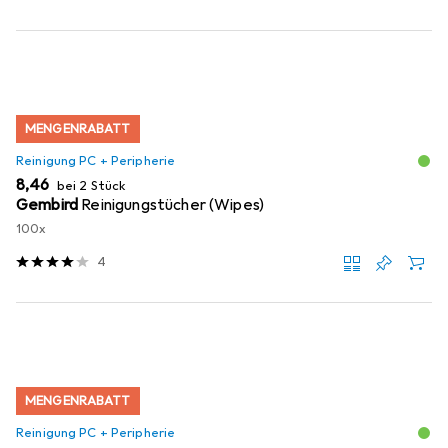
MENGENRABATT
Reinigung PC + Peripherie
EUR
8,46
bei 2 Stück
Gembird
Reinigungstücher (Wipes)
100x
4
MENGENRABATT
Reinigung PC + Peripherie