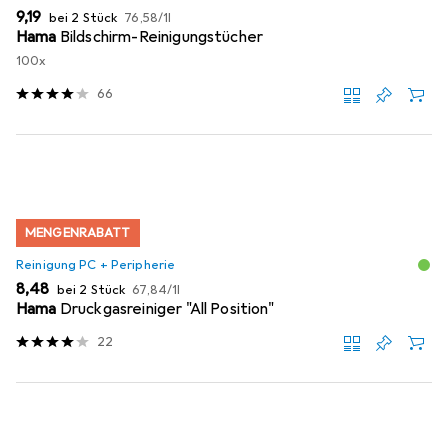
EUR
EUR
9,19
bei 2 Stück
76,58
/
1l
Hama
Bildschirm-Reinigungstücher
100x
66
MENGENRABATT
Reinigung PC + Peripherie
EUR
EUR
8,48
bei 2 Stück
67,84
/
1l
Hama
Druckgasreiniger "All Position"
22