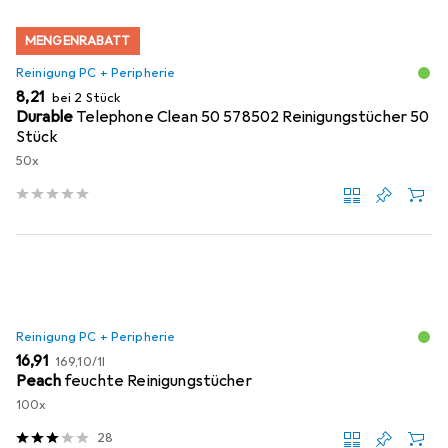
MENGENRABATT
Reinigung PC + Peripherie
EUR
8,21
bei 2 Stück
Durable
Telephone Clean 50 578502 Reinigungstücher 50
Stück
50x
Reinigung PC + Peripherie
EUR
EUR
16,91
169,10
/
1l
Peach
feuchte Reinigungstücher
100x
28