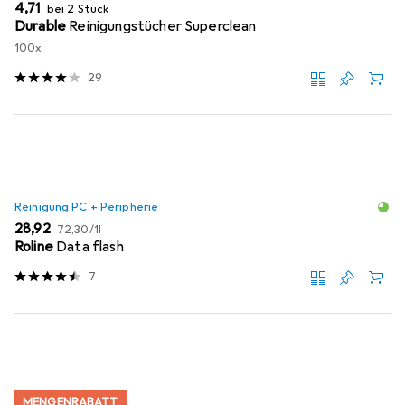
EUR
4,71
bei 2 Stück
Durable
Reinigungstücher Superclean
100x
29
Reinigung PC + Peripherie
EUR
EUR
28,92
72,30
/
1l
Roline
Data flash
7
MENGENRABATT