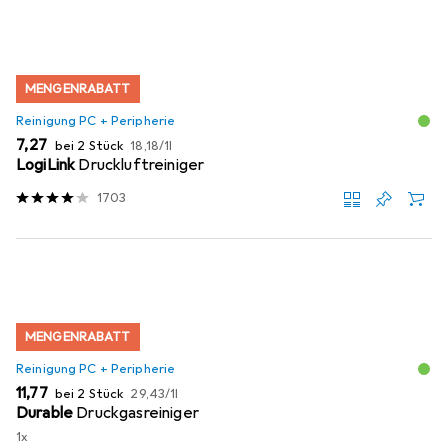
MENGENRABATT
Reinigung PC + Peripherie
EUR
EUR
7,27
bei 2 Stück
18,18
/
1l
LogiLink
Druckluftreiniger
1703
MENGENRABATT
Reinigung PC + Peripherie
EUR
EUR
11,77
bei 2 Stück
29,43
/
1l
Durable
Druckgasreiniger
1x