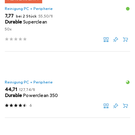
Reinigung PC + Peripherie
EUR
EUR
7,77
bei 2 Stück
55,50
/
1l
Durable
Superclean
50x
Reinigung PC + Peripherie
EUR
EUR
44,71
127,74
/
1l
Durable
Powerclean 350
6