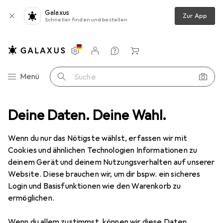
Galaxus
Zur App
Schneller finden und bestellen
Einstellungen
Kundenkonto
Vergleichslisten
Merklisten
Warenkorb
Navigation nach Kategorien
Menü
Suche
e
Deine Daten. Deine Wahl.
Beschriftungsband
Dymo Schriftband LetraTag
Zubehör
Wenn du nur das Nötigste wählst, erfassen wir mit
EUR
6,67
bei 2 Stück
Cookies und ähnlichen Technologien Informationen zu
Dymo
Schriftband LetraTag
deinem Gerät und deinem Nutzungsverhalten auf unserer
1.20 cm, Transparent
Website. Diese brauchen wir, um dir bspw. ein sicheres
Login und Basisfunktionen wie den Warenkorb zu
ermöglichen.
Zubehör für Dymo Schriftband
Wenn du allem zustimmst, können wir diese Daten