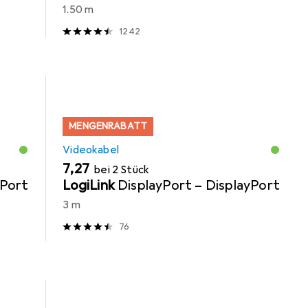
1.50 m
1242
MENGENRABATT
Videokabel
EUR
7,27
bei 2 Stück
yPort
LogiLink
DisplayPort – DisplayPort
3 m
76