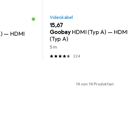
Videokabel
EUR
15,67
Goobay
HDMI (Typ A) — HDM
A) — HDMI
(Typ A)
5 m
224
14 von 14 Produkten