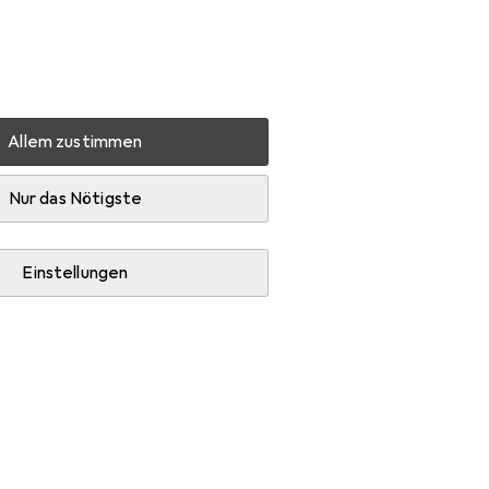
Einstellungen
Kundenkonto
Vergleichslisten
Merklisten
Warenkorb
Anmelden
Allem zustimmen
Elmo MA-1 Visualizer
Zubehör
Nur das Nötigste
Einstellungen
Videokabel.