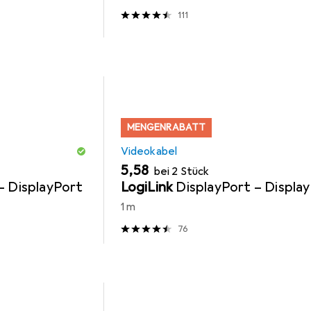
111
MENGENRABATT
Videokabel
EUR
5,58
bei 2 Stück
— DisplayPort
LogiLink
DisplayPort – Displa
1 m
76