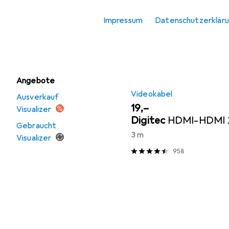
Sortieren nach
:
Relevanz
Visualizer
Impressum
Datenschutzerklär
Produktliste
Zubehör
Präsentieren
Angebote
Videokabel
Ausverkauf
EUR
19,–
Visualizer
Digitec
HDMI-HDMI 2
Gebraucht
3 m
Visualizer
958