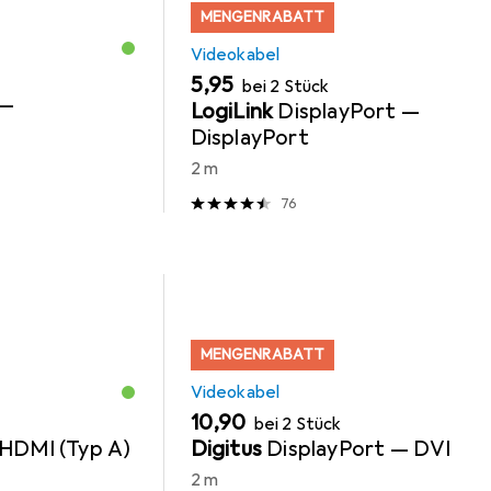
MENGENRABATT
Videokabel
EUR
5,95
bei 2 Stück
 —
LogiLink
DisplayPort —
DisplayPort
2 m
76
MENGENRABATT
Videokabel
EUR
10,90
bei 2 Stück
HDMI (Typ A)
Digitus
DisplayPort — DVI
2 m