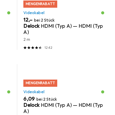
MENGENRABATT
Videokabel
EUR
12,–
bei 2 Stück
Delock
HDMI (Typ A) — HDMI (Typ
A)
2 m
1242
MENGENRABATT
Videokabel
EUR
6,09
bei 2 Stück
Delock
HDMI (Typ A) — HDMI (Typ
A)