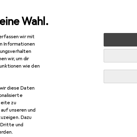
eine Wahl.
erfassen wir mit
 + Schreibwaren
Bürobedarf
Präsentieren
Visualizer
en Informationen
ungsverhalten
en wir, um dir
R
6,36
funktionen wie den
mo
MA-1 Visualizer
l HD
wir diese Daten
onalisierte
eite zu
 auf unseren und
 Elmo MA-1 Visualizer
zuzeigen. Dazu
Dritte und
 Zubehör zum Produkt Elmo MA-1 Visualizer aus der Kategorie 
rden.