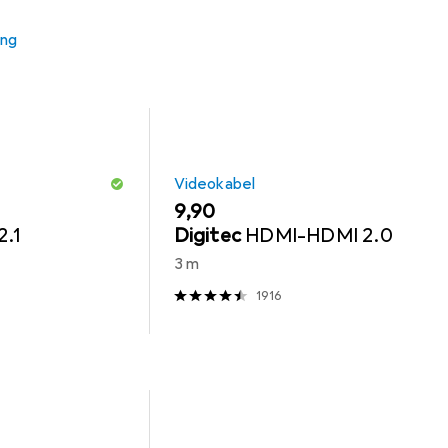
ung
Videokabel
EUR
9,90
.1
Digitec
HDMI-HDMI 2.0
3 m
1916