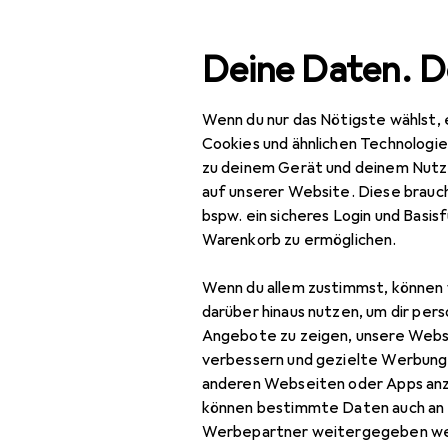
Suche
Deine Daten. D
Wenn du nur das Nötigste wählst, 
Navigation nach Kategorien
Gesamtsortiment
Büro
Gesamtsortiment
Cookies und ähnlichen Technologi
zu deinem Gerät und deinem Nutz
Büro + Schreibwaren
auf unserer Website. Diese brauch
EU
71
bspw. ein sicheres Login und Basis
Bürobedarf
El
Warenkorb zu ermöglichen.
Ful
Präsentieren
Wenn du allem zustimmst, können 
Informationsschild
darüber hinaus nutzen, um dir pers
Angebote zu zeigen, unsere Webs
Presenter
verbessern und gezielte Werbung
Zubehör für
anderen Webseiten oder Apps an
Prospektständer
können bestimmte Daten auch an 
Hier findest du passendes
Tafeln + Boards
Werbepartner weitergegeben we