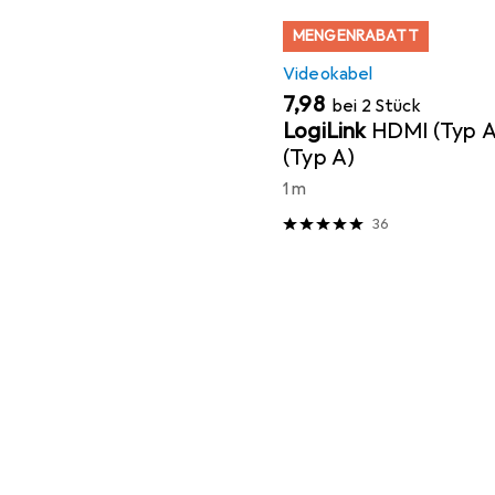
MENGENRABATT
Videokabel
EUR
7,98
bei 2 Stück
LogiLink
HDMI (Typ 
(Typ A)
1 m
36