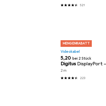
521
MENGENRABATT
Videokabel
EUR
5,20
bei 2 Stück
Digitus
DisplayPort 
2 m
223