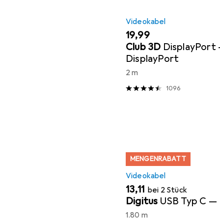
Videokabel
EUR
19,99
Club 3D
DisplayPort
DisplayPort
2 m
1096
MENGENRABATT
Videokabel
EUR
13,11
bei 2 Stück
Digitus
USB Typ C — 
1.80 m