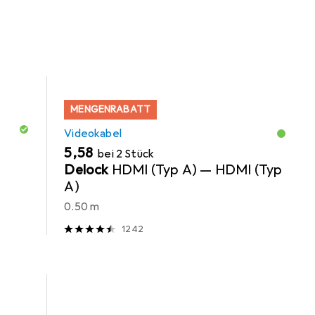
MENGENRABATT
Videokabel
EUR
5,58
bei 2 Stück
Delock
HDMI (Typ A) — HDMI (Typ
A)
0.50 m
1242