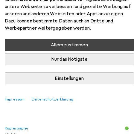
C13s050190 aus der Kategorie Kopierpapier.
unsere Webseite zu verbessern und gezielte Werbung auf
unseren und anderen Webseiten oder Apps anzuzeigen.
Relevanz
Dazu können bestimmte Daten auch an Dritte und
Werbepartner weitergegeben werden.
Produktliste
Allem zustimmen
Kopierpapier
Nur das Nötigste
EUR
9,90
HP
Home & Office
A4, 500 Blätter, 80 g/m²
Einstellungen
1140
Impressum
Datenschutzerklärung
Kopierpapier