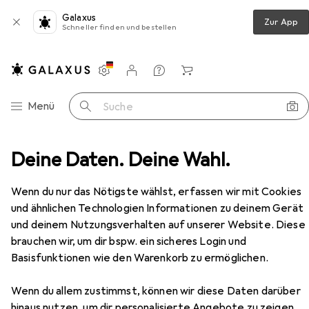
Galaxus
Zur App
Schneller finden und bestellen
Einstellungen
Kundenkonto
Vergleichslisten
Merklisten
Warenkorb
Navigation nach Kategorien
Menü
Suche
r + Scanner
Deine Daten. Deine Wahl.
Drucken
Toner
Epson C13s050190
Zubehör
EUR
90,17
Wenn du nur das Nötigste wählst, erfassen wir mit Cookies
Epson
C13s050190
und ähnlichen Technologien Informationen zu deinem Gerät
BK
und deinem Nutzungsverhalten auf unserer Website. Diese
brauchen wir, um dir bspw. ein sicheres Login und
Basisfunktionen wie den Warenkorb zu ermöglichen.
Zubehör für Epson C13s050190
Wenn du allem zustimmst, können wir diese Daten darüber
Hier findest du passendes Zubehör zum Produkt Epson
hinaus nutzen, um dir personalisierte Angebote zu zeigen,