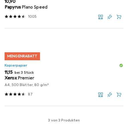
EUR
10,90
Papyrus
Plano Speed
1005
MENGENRABATT
Kopierpapier
EUR
11,15
bei 3 Stück
Xerox
Premier
A4, 500 Blätter, 80 g/m²
87
3 von 3 Produkten