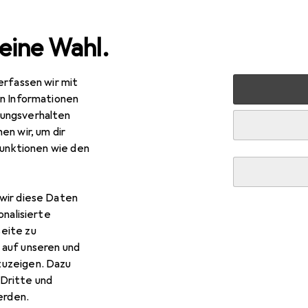
eine Wahl.
erfassen wir mit
 + Schreibwaren
Drucker + Scanner
Drucken
Toner
en Informationen
ungsverhalten
R
9,82
en wir, um dir
son
C13s050477
funktionen wie den
wir diese Daten
r Epson C13s050477
onalisierte
eite zu
 auf unseren und
 Zubehör zum Produkt Epson C13s050477 aus der Kategorie Ko
zuzeigen. Dazu
Dritte und
rden.