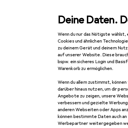
Suche
Deine Daten. D
Wenn du nur das Nötigste wählst, 
Navigation nach Kategorien
Gesamtsortiment
Büro
Gesamtsortiment
Cookies und ähnlichen Technologi
zu deinem Gerät und deinem Nutz
EU
13
Büro + Schreibwaren
auf unserer Website. Diese brauch
Ep
bspw. ein sicheres Login und Basis
Drucker + Scanner
BK
Warenkorb zu ermöglichen.
Drucken
Wenn du allem zustimmst, können 
Belegdrucker
Zubehör fü
darüber hinaus nutzen, um dir pers
Angebote zu zeigen, unsere Webs
Drucker
verbessern und gezielte Werbung
Hier findest du passendes
anderen Webseiten oder Apps an
Drucker Zubehör
können bestimmte Daten auch an 
Sortieren nach
:
Relevanz
Druckerpatrone
Werbepartner weitergegeben we
Produktliste