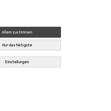
Einstellungen
Kundenkonto
Vergleichslisten
Merklisten
Warenkorb
Anmelden
Allem zustimmen
Epson C13s050477
Zubehör
Nur das Nötigste
Einstellungen
pierpapier.