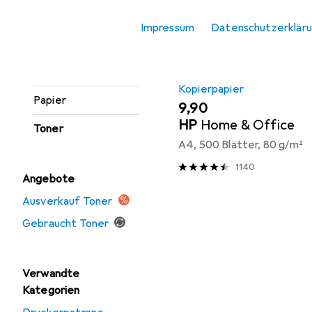
Etikettendrucker
Impressum
Datenschutzerklär
Etikettenrolle
Gravierer
Kopierpapier
Papier
EUR
9,90
HP
Home & Office
Toner
A4, 500 Blätter, 80 g/m²
1140
Angebote
Ausverkauf Toner
Gebraucht Toner
Verwandte
Kategorien