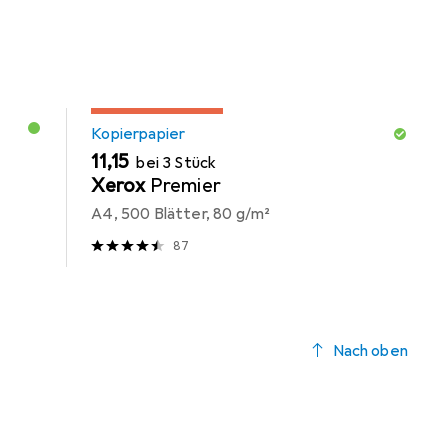
MENGENRABATT
Kopierpapier
EUR
11,15
bei 3 Stück
Xerox
Premier
A4, 500 Blätter, 80 g/m²
87
Nach oben