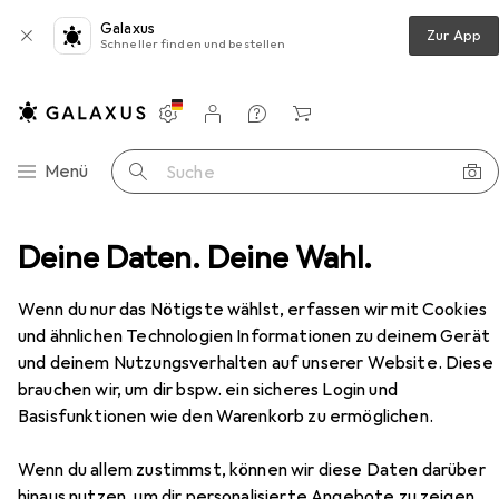
Galaxus
Zur App
Schneller finden und bestellen
Einstellungen
Kundenkonto
Vergleichslisten
Merklisten
Warenkorb
Navigation nach Kategorien
Menü
Suche
riftungsband
Deine Daten. Deine Wahl.
Epson ETIKETTENKASSETTE LK-7YBA21
Zubehör
Wenn du nur das Nötigste wählst, erfassen wir mit Cookies
und ähnlichen Technologien Informationen zu deinem Gerät
EUR
90,57
und deinem Nutzungsverhalten auf unserer Website. Diese
Epson
ETIKETTENKASSETTE LK-
brauchen wir, um dir bspw. ein sicheres Login und
7YBA21
Basisfunktionen wie den Warenkorb zu ermöglichen.
3.60 cm, Gelb
Wenn du allem zustimmst, können wir diese Daten darüber
hinaus nutzen, um dir personalisierte Angebote zu zeigen,