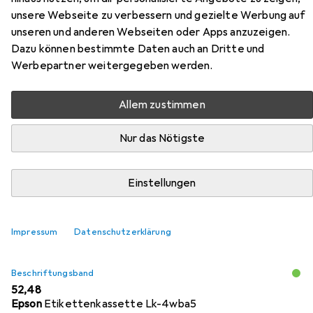
unsere Webseite zu verbessern und gezielte Werbung auf
unseren und anderen Webseiten oder Apps anzuzeigen.
Zubehör für Epson
Dazu können bestimmte Daten auch an Dritte und
ETIKETTENKASSETTE LK-
Werbepartner weitergegeben werden.
7YBA21
Allem zustimmen
Hier findest du passendes Zubehör zum Produkt Epson
Nur das Nötigste
ETIKETTENKASSETTE LK-7YBA21 aus der Kategorie
Beschriftungsband.
Einstellungen
Relevanz
Produktliste
Impressum
Datenschutzerklärung
Beschriftungsband
EUR
52,48
Epson
Etikettenkassette Lk-4wba5