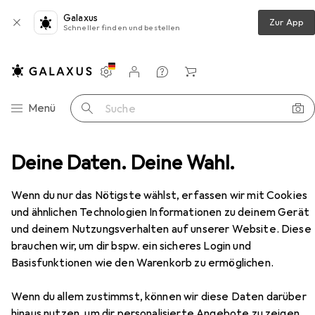
Galaxus
Zur App
Schneller finden und bestellen
Einstellungen
Kundenkonto
Vergleichslisten
Merklisten
Warenkorb
Navigation nach Kategorien
Menü
Suche
Scanner
Deine Daten. Deine Wahl.
Drucken
Druckerpatrone
Epson T46S1
Zubehör
Wenn du nur das Nötigste wählst, erfassen wir mit Cookies
und ähnlichen Technologien Informationen zu deinem Gerät
EUR
29,21
und deinem Nutzungsverhalten auf unserer Website. Diese
Epson
T46S1
PBK
brauchen wir, um dir bspw. ein sicheres Login und
Basisfunktionen wie den Warenkorb zu ermöglichen.
Wenn du allem zustimmst, können wir diese Daten darüber
hinaus nutzen, um dir personalisierte Angebote zu zeigen,