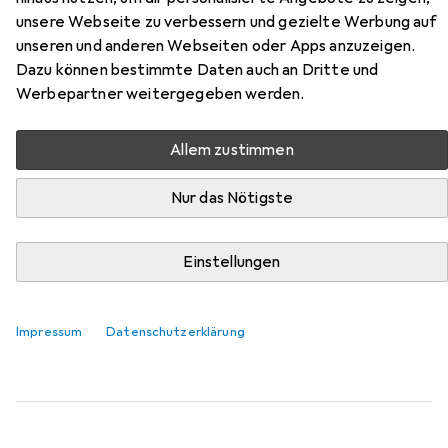
Zubehör für Epson T46S1
unsere Webseite zu verbessern und gezielte Werbung auf
unseren und anderen Webseiten oder Apps anzuzeigen.
Dazu können bestimmte Daten auch an Dritte und
Hier findest du passendes Zubehör zum Produkt Epson
Werbepartner weitergegeben werden.
T46S1 aus der Kategorie Druckerpatrone.
Relevanz
Allem zustimmen
Produktliste
Nur das Nötigste
Druckerpatrone
Einstellungen
EUR
29,21
Epson
Tintenpatrone cyan
C
Impressum
Datenschutzerklärung
2