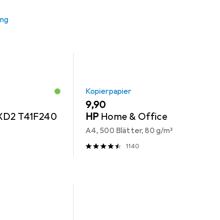
ung
Kopierpapier
EUR
9,90
XD2 T41F240
HP
Home & Office
A4, 500 Blätter, 80 g/m²
1140