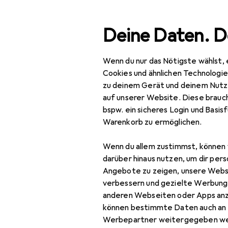
Suche
Deine Daten. D
Wenn du nur das Nötigste wählst, 
Navigation nach Kategorien
Gesamtsortiment
Büro +
Gesamtsortiment
Cookies und ähnlichen Technologi
zu deinem Gerät und deinem Nutz
Büro + Schreibwaren
auf unserer Website. Diese brauch
EU
63
bspw. ein sicheres Login und Basis
Drucker + Scanner
Ep
Warenkorb zu ermöglichen.
C
Drucken
Wenn du allem zustimmst, können 
Belegdrucker
darüber hinaus nutzen, um dir pers
Angebote zu zeigen, unsere Webs
Drucker
verbessern und gezielte Werbung
Zubehör fü
anderen Webseiten oder Apps an
Drucker Zubehör
können bestimmte Daten auch an 
Druckerpatrone
Hier findest du passende
Werbepartner weitergegeben we