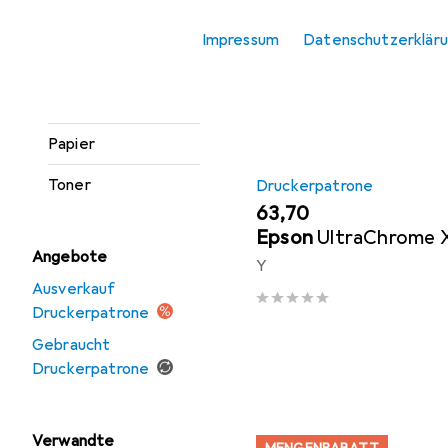
Sortieren nach
:
Relevanz
Etikettendrucker
Impressum
Datenschutzerklär
Produktliste
Etikettenrolle
Gravierer
Papier
Toner
Druckerpatrone
EUR
63,70
Epson
UltraChrome 
Angebote
Y
Ausverkauf
Druckerpatrone
Gebraucht
Druckerpatrone
Verwandte