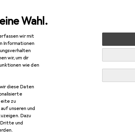
eine Wahl.
erfassen wir mit
 Schreibwaren
Drucker + Scanner
Drucken
Druckerp
en Informationen
ungsverhalten
en wir, um dir
R
,70
funktionen wie den
son
UltraChrome XD2 T41F240
wir diese Daten
onalisierte
eite zu
 auf unseren und
r Epson UltraChrome XD2 T4
zuzeigen. Dazu
Dritte und
s Zubehör zum Produkt Epson UltraChrome XD2 T41F240 aus de
rden.