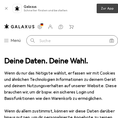
Galaxus
Zur App
Schneller finden und bestellen
Einstellungen
Kundenkonto
Vergleichslisten
Merklisten
Warenkorb
Navigation nach Kategorien
Menü
Suche
Deine Daten. Deine Wahl.
Drucker + Scanner
Drucken
Toner
HP 641a
Zubehör
Wenn du nur das Nötigste wählst, erfassen wir mit Cookies
EUR
57,14
und ähnlichen Technologien Informationen zu deinem Gerät
HP
641a
und deinem Nutzungsverhalten auf unserer Website. Diese
C
brauchen wir, um dir bspw. ein sicheres Login und
Basisfunktionen wie den Warenkorb zu ermöglichen.
Wenn du allem zustimmst, können wir diese Daten darüber
hinaus nutzen, um dir personalisierte Angebote zu zeigen,