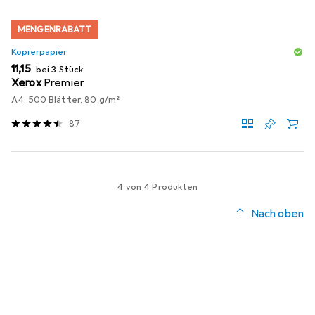
MENGENRABATT
Kopierpapier
EUR
11,15
bei 3 Stück
Xerox
Premier
A4, 500 Blätter, 80 g/m²
87
4 von 4 Produkten
Nach oben