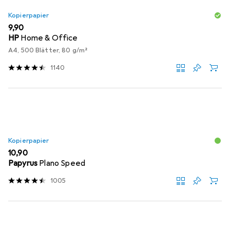
Kopierpapier
EUR
9,90
HP
Home & Office
A4, 500 Blätter, 80 g/m²
1140
Kopierpapier
EUR
10,90
Papyrus
Plano Speed
1005