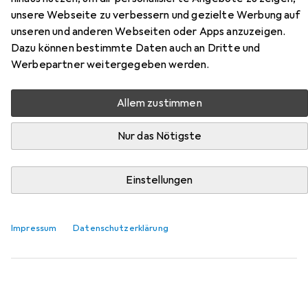
Zubehör für HP 641a
unsere Webseite zu verbessern und gezielte Werbung auf
unseren und anderen Webseiten oder Apps anzuzeigen.
Hier findest du passendes Zubehör zum Produkt HP 641a
Dazu können bestimmte Daten auch an Dritte und
aus der Kategorie Kopierpapier.
Werbepartner weitergegeben werden.
Relevanz
Produktliste
Allem zustimmen
Nur das Nötigste
Kopierpapier
EUR
13,71
Einstellungen
Multicopy
Fsc
A4, 500 Blätter, 80 g/m²
Impressum
Datenschutzerklärung
457