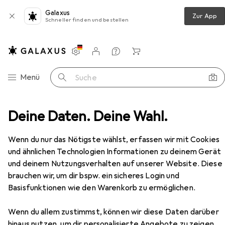
Galaxus
Zur App
Schneller finden und bestellen
Einstellungen
Kundenkonto
Vergleichslisten
Merklisten
Warenkorb
Navigation nach Kategorien
Menü
Suche
+ Scanner
Deine Daten. Deine Wahl.
Drucken
Druckerpatrone
HP 963XL
Zubehör
Wenn du nur das Nötigste wählst, erfassen wir mit Cookies
EUR
47,51
und ähnlichen Technologien Informationen zu deinem Gerät
HP
963XL
und deinem Nutzungsverhalten auf unserer Website. Diese
Normal
XL
brauchen wir, um dir bspw. ein sicheres Login und
Basisfunktionen wie den Warenkorb zu ermöglichen.
Wenn du allem zustimmst, können wir diese Daten darüber
Zubehör für HP 963XL
hinaus nutzen, um dir personalisierte Angebote zu zeigen,