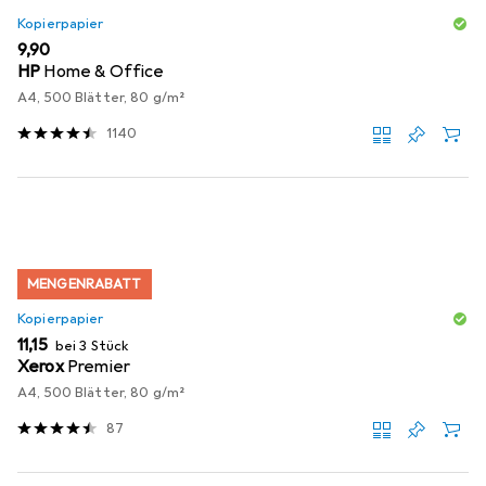
Kopierpapier
EUR
9,90
HP
Home & Office
A4, 500 Blätter, 80 g/m²
1140
MENGENRABATT
Kopierpapier
EUR
11,15
bei 3 Stück
Xerox
Premier
A4, 500 Blätter, 80 g/m²
87