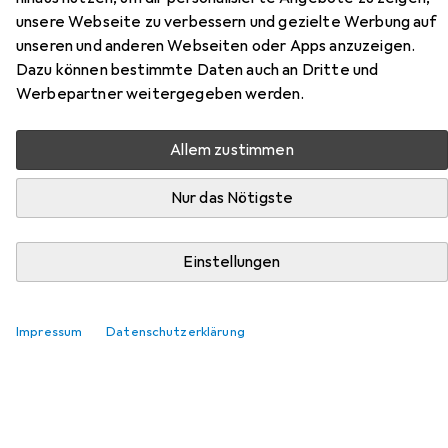
unsere Webseite zu verbessern und gezielte Werbung auf
Hier findest du passendes Zubehör zum Produkt HP
unseren und anderen Webseiten oder Apps anzuzeigen.
963XL aus der Kategorie Kopierpapier.
Dazu können bestimmte Daten auch an Dritte und
Werbepartner weitergegeben werden.
Relevanz
Produktliste
Allem zustimmen
Nur das Nötigste
Kopierpapier
EUR
13,71
Einstellungen
Multicopy
Fsc
A4, 500 Blätter, 80 g/m²
457
Impressum
Datenschutzerklärung