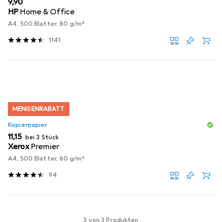
EUR
9,90
HP
Home & Office
A4, 500 Blätter, 80 g/m²
1141
MENGENRABATT
Kopierpapier
EUR
11,15
bei 3 Stück
Xerox
Premier
A4, 500 Blätter, 80 g/m²
94
3 von 3 Produkten