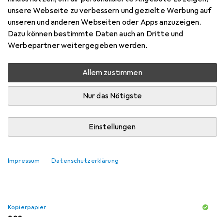
D201L aus der Kategorie Kopierpapier.
unsere Webseite zu verbessern und gezielte Werbung auf
unseren und anderen Webseiten oder Apps anzuzeigen.
Relevanz
Dazu können bestimmte Daten auch an Dritte und
Produktliste
Werbepartner weitergegeben werden.
Allem zustimmen
Kopierpapier
Nur das Nötigste
EUR
13,71
Multicopy
Fsc
A4, 500 Blätter, 80 g/m²
Einstellungen
457
Impressum
Datenschutzerklärung
Kopierpapier