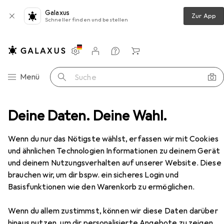
Galaxus
Zur App
Schneller finden und bestellen
Einstellungen
Kundenkonto
Vergleichslisten
Merklisten
Warenkorb
Navigation nach Kategorien
Menü
Suche
cker + Scanner
Deine Daten. Deine Wahl.
Drucken
Toner
HP MLT-D201L
Zubehör
EUR
EUR
323,18
statt
354,93
Wenn du nur das Nötigste wählst, erfassen wir mit Cookies
HP
MLT-D201L
und ähnlichen Technologien Informationen zu deinem Gerät
BK
und deinem Nutzungsverhalten auf unserer Website. Diese
brauchen wir, um dir bspw. ein sicheres Login und
Basisfunktionen wie den Warenkorb zu ermöglichen.
Zubehör für HP MLT-D201L
Wenn du allem zustimmst, können wir diese Daten darüber
Hier findest du passendes Zubehör zum Produkt HP MLT-
hinaus nutzen, um dir personalisierte Angebote zu zeigen,