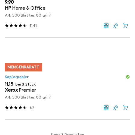
EUR
9,90
HP
Home & Office
A4, 500 Blätter, 80 g/m²
1141
MENGENRABATT
Kopierpapier
EUR
11,15
bei 3 Stück
Xerox
Premier
A4, 500 Blätter, 80 g/m²
87
3 von 3 Produkten