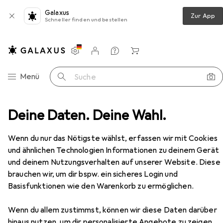
Galaxus
Zur App
Schneller finden und bestellen
Einstellungen
Kundenkonto
Vergleichslisten
Merklisten
Warenkorb
Navigation nach Kategorien
Menü
Suche
 + Scanner
Deine Daten. Deine Wahl.
Drucken
Toner
Lexmark C242XM0
Zubehör
EUR
132,53
Wenn du nur das Nötigste wählst, erfassen wir mit Cookies
Lexmark
C242XM0
und ähnlichen Technologien Informationen zu deinem Gerät
M
und deinem Nutzungsverhalten auf unserer Website. Diese
brauchen wir, um dir bspw. ein sicheres Login und
Basisfunktionen wie den Warenkorb zu ermöglichen.
Zubehör für Lexmark C242XM0
Wenn du allem zustimmst, können wir diese Daten darüber
hinaus nutzen, um dir personalisierte Angebote zu zeigen,