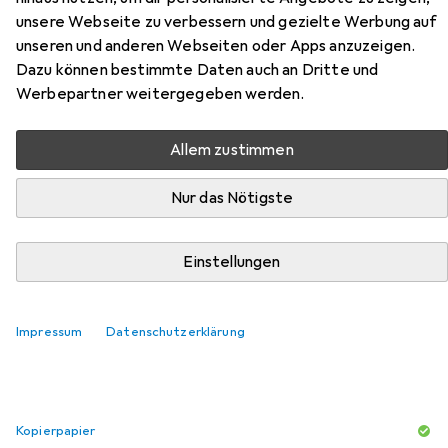
Hier findest du passendes Zubehör zum Produkt Lexmark
unsere Webseite zu verbessern und gezielte Werbung auf
C242XM0 aus der Kategorie Kopierpapier.
unseren und anderen Webseiten oder Apps anzuzeigen.
Relevanz
Dazu können bestimmte Daten auch an Dritte und
Werbepartner weitergegeben werden.
Produktliste
Allem zustimmen
Kopierpapier
Nur das Nötigste
EUR
13,71
Multicopy
Fsc
A4, 500 Blätter, 80 g/m²
Einstellungen
457
Impressum
Datenschutzerklärung
Kopierpapier