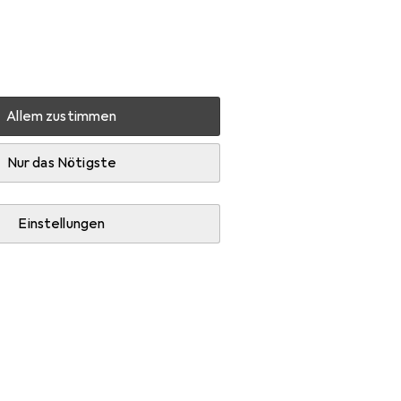
Einstellungen
Kundenkonto
Vergleichslisten
Merklisten
Warenkorb
Anmelden
Allem zustimmen
Lexmark X264H80G
Zubehör
Nur das Nötigste
Einstellungen
opierpapier.