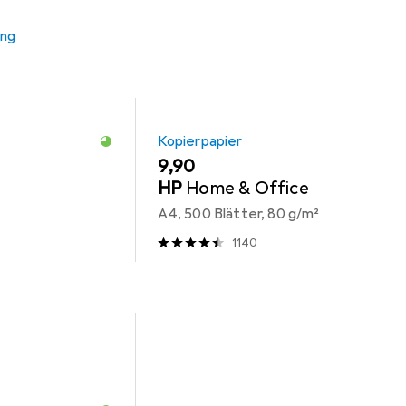
ung
Kopierpapier
EUR
9,90
HP
Home & Office
A4, 500 Blätter, 80 g/m²
1140