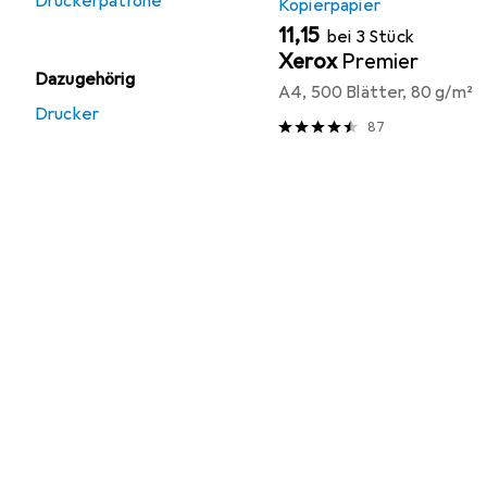
Druckerpatrone
Kopierpapier
EUR
11,15
bei 3 Stück
Xerox
Premier
Dazugehörig
A4, 500 Blätter, 80 g/m²
Drucker
87