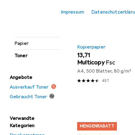
Etikettendrucker
Produktliste
Impressum
Datenschutzerklär
Etikettenrolle
Gravierer
Papier
Kopierpapier
EUR
13,71
Toner
Multicopy
Fsc
A4, 500 Blätter, 80 g/m²
Angebote
457
Ausverkauf Toner
Gebraucht Toner
Verwandte
Kategorien
MENGENRABATT