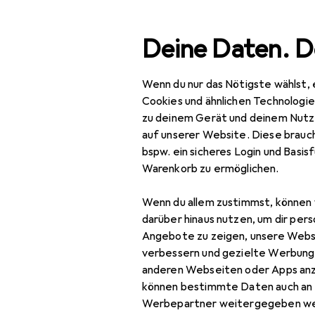
Suche
Deine Daten. D
Wenn du nur das Nötigste wählst, 
Navigation nach Kategorien
Gesamtsortiment
Büro
Gesamtsortiment
Cookies und ähnlichen Technologi
zu deinem Gerät und deinem Nutz
Büro + Schreibwaren
auf unserer Website. Diese brauch
EU
14
bspw. ein sicheres Login und Basis
Le
Drucker + Scanner
Warenkorb zu ermöglichen.
BK
Drucken
Wenn du allem zustimmst, können 
Belegdrucker
darüber hinaus nutzen, um dir pers
Angebote zu zeigen, unsere Webs
Zubehör fü
Drucker
verbessern und gezielte Werbung
anderen Webseiten oder Apps an
Drucker Zubehör
Hier findest du passende
können bestimmte Daten auch an 
Druckerpatrone
Werbepartner weitergegeben we
Sortieren nach
:
Relevanz