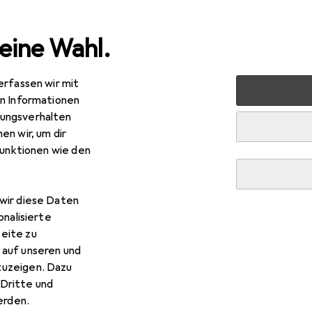
eine Wahl.
erfassen wir mit
 + Schreibwaren
Drucker + Scanner
Drucken
Toner
en Informationen
ungsverhalten
en wir, um dir
R
9,22
funktionen wie den
xmark
X264H80G
wir diese Daten
onalisierte
eite zu
r Lexmark X264H80G
 auf unseren und
zuzeigen. Dazu
s Zubehör zum Produkt Lexmark X264H80G aus der Kategorie K
Dritte und
rden.