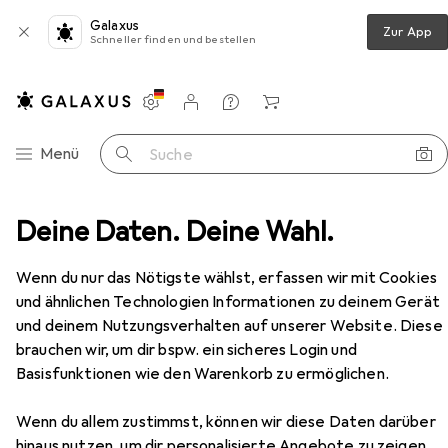
Galaxus
Zur App
Schneller finden und bestellen
Einstellungen
Kundenkonto
Vergleichslisten
Merklisten
Warenkorb
Navigation nach Kategorien
Menü
Suche
cker + Scanner
Deine Daten. Deine Wahl.
Drucken
Toner
OKI 44059106
Zubehör
EUR
216,33
Wenn du nur das Nötigste wählst, erfassen wir mit Cookies
OKI
44059106
und ähnlichen Technologien Informationen zu deinem Gerät
M
und deinem Nutzungsverhalten auf unserer Website. Diese
brauchen wir, um dir bspw. ein sicheres Login und
Basisfunktionen wie den Warenkorb zu ermöglichen.
Zubehör für OKI 44059106
Wenn du allem zustimmst, können wir diese Daten darüber
hinaus nutzen, um dir personalisierte Angebote zu zeigen,