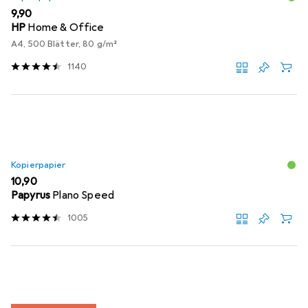
EUR
9,90
HP
Home & Office
A4, 500 Blätter, 80 g/m²
1140
Kopierpapier
EUR
10,90
Papyrus
Plano Speed
1005