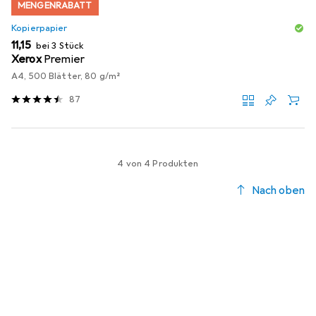
MENGENRABATT
Kopierpapier
EUR
11,15
bei 3 Stück
Xerox
Premier
A4, 500 Blätter, 80 g/m²
87
4 von 4 Produkten
Nach oben