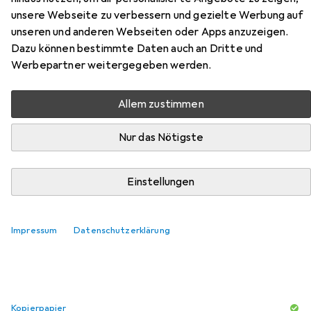
Hier findest du passendes Zubehör zum Produkt OKI
unsere Webseite zu verbessern und gezielte Werbung auf
44059106 aus der Kategorie Kopierpapier.
unseren und anderen Webseiten oder Apps anzuzeigen.
Dazu können bestimmte Daten auch an Dritte und
Relevanz
Werbepartner weitergegeben werden.
Produktliste
Allem zustimmen
Nur das Nötigste
Kopierpapier
EUR
13,71
Multicopy
Fsc
Einstellungen
A4, 500 Blätter, 80 g/m²
457
Impressum
Datenschutzerklärung
Kopierpapier