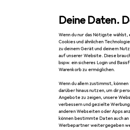
Suche
Deine Daten. D
Wenn du nur das Nötigste wählst, 
Navigation nach Kategorien
Gesamtsortiment
Büro
Gesamtsortiment
Cookies und ähnlichen Technologi
zu deinem Gerät und deinem Nutz
Büro + Schreibwaren
auf unserer Website. Diese brauch
EU
95
bspw. ein sicheres Login und Basis
OK
Drucker + Scanner
Warenkorb zu ermöglichen.
BK
Drucken
Wenn du allem zustimmst, können 
Belegdrucker
darüber hinaus nutzen, um dir pers
Angebote zu zeigen, unsere Webs
Zubehör fü
Drucker
verbessern und gezielte Werbung
anderen Webseiten oder Apps an
Drucker Zubehör
Hier findest du passendes
können bestimmte Daten auch an 
Druckerpatrone
Werbepartner weitergegeben we
Sortieren nach
:
Relevanz