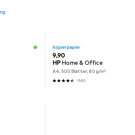
ung
Kopierpapier
EUR
9,90
HP
Home & Office
A4, 500 Blätter, 80 g/m²
1140