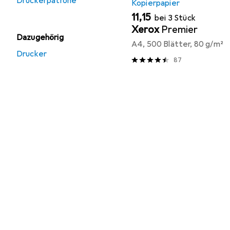
Druckerpatrone
Kopierpapier
EUR
11,15
bei 3 Stück
Xerox
Premier
Dazugehörig
A4, 500 Blätter, 80 g/m²
Drucker
87