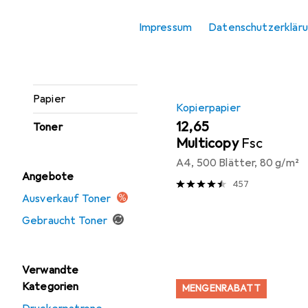
Etikettendrucker
Produktliste
Impressum
Datenschutzerklär
Etikettenrolle
Gravierer
Papier
Kopierpapier
EUR
12,65
Toner
Multicopy
Fsc
A4, 500 Blätter, 80 g/m²
Angebote
457
Ausverkauf Toner
Gebraucht Toner
Verwandte
Kategorien
MENGENRABATT