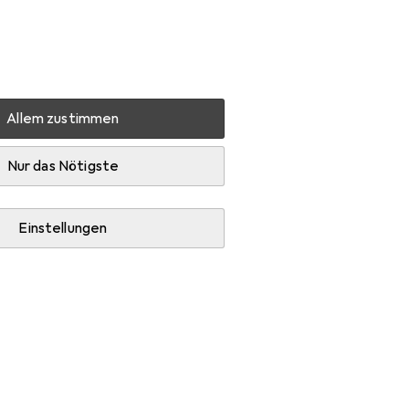
Einstellungen
Kundenkonto
Vergleichslisten
Merklisten
Warenkorb
Anmelden
Allem zustimmen
OKI 44059212
Zubehör
Nur das Nötigste
Einstellungen
papier.