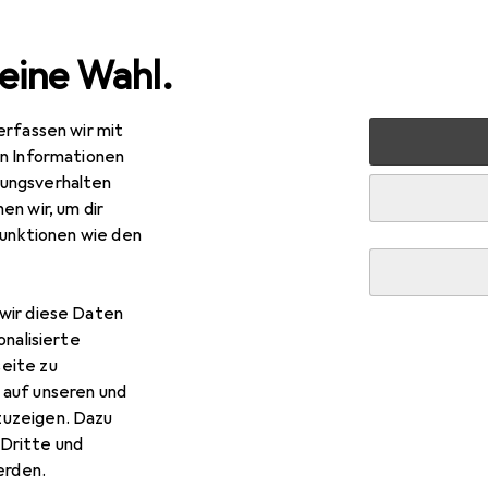
eine Wahl.
erfassen wir mit
 + Schreibwaren
Drucker + Scanner
Drucken
Toner
en Informationen
ungsverhalten
en wir, um dir
R
,43
funktionen wie den
I
44059212
wir diese Daten
onalisierte
eite zu
r OKI 44059212
 auf unseren und
zuzeigen. Dazu
 Zubehör zum Produkt OKI 44059212 aus der Kategorie Kopier
Dritte und
rden.