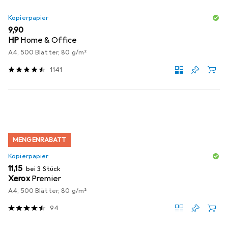
Kopierpapier
EUR
9,90
HP
Home & Office
A4, 500 Blätter, 80 g/m²
1141
MENGENRABATT
Kopierpapier
EUR
11,15
bei 3 Stück
Xerox
Premier
A4, 500 Blätter, 80 g/m²
94