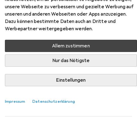
MultiPack
unsere Webseite zu verbessern und gezielte Werbung auf
unseren und anderen Webseiten oder Apps anzuzeigen.
Hier findest du passendes Zubehör zum Produkt Peach
Dazu können bestimmte Daten auch an Dritte und
CRG-718 MultiPack aus der Kategorie Kopierpapier.
Werbepartner weitergegeben werden.
Relevanz
Produktliste
Allem zustimmen
Nur das Nötigste
Kopierpapier
Einstellungen
EUR
13,71
Multicopy
Fsc
A4, 500 Blätter, 80 g/m²
Impressum
Datenschutzerklärung
457