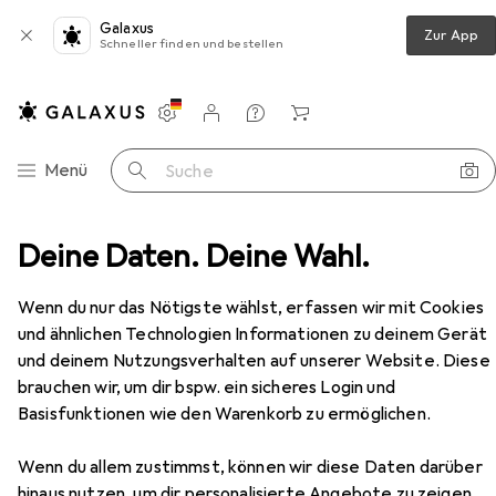
Galaxus
Zur App
Schneller finden und bestellen
Einstellungen
Kundenkonto
Vergleichslisten
Merklisten
Warenkorb
Navigation nach Kategorien
Menü
Suche
nner
Deine Daten. Deine Wahl.
Drucken
Toner
Peach CRG-718 MultiPack
Zubehör
Wenn du nur das Nötigste wählst, erfassen wir mit Cookies
EUR
98,39
Peach
CRG-718 MultiPack
und ähnlichen Technologien Informationen zu deinem Gerät
C, M, Y
und deinem Nutzungsverhalten auf unserer Website. Diese
brauchen wir, um dir bspw. ein sicheres Login und
Basisfunktionen wie den Warenkorb zu ermöglichen.
Zubehör für Peach CRG-718
Wenn du allem zustimmst, können wir diese Daten darüber
hinaus nutzen, um dir personalisierte Angebote zu zeigen,