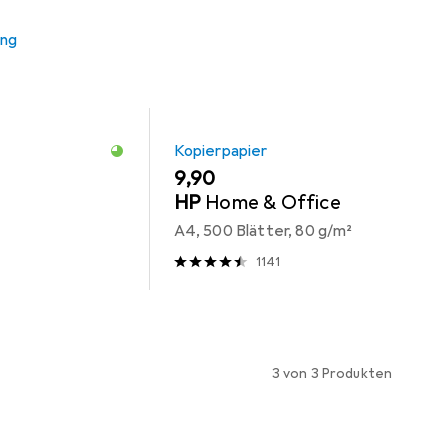
ung
Kopierpapier
EUR
9,90
HP
Home & Office
A4, 500 Blätter, 80 g/m²
1141
3 von 3 Produkten