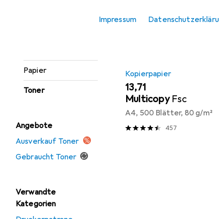
Produktliste
Etikettendrucker
Impressum
Datenschutzerklär
Etikettenrolle
Gravierer
Papier
Kopierpapier
EUR
13,71
Toner
Multicopy
Fsc
A4, 500 Blätter, 80 g/m²
Angebote
457
Ausverkauf Toner
Gebraucht Toner
Verwandte
Kategorien