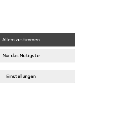
Einstellungen
Kundenkonto
Vergleichslisten
Merklisten
Warenkorb
Anmelden
Allem zustimmen
Pelikan DR-3200
Zubehör
Nur das Nötigste
Einstellungen
erpapier.