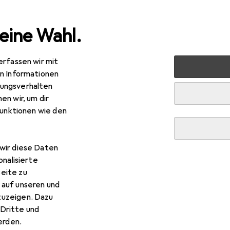
eine Wahl.
erfassen wir mit
 + Schreibwaren
Drucker + Scanner
Drucken
Toner
en Informationen
ungsverhalten
R
,22
en wir, um dir
ikan
DR-3200
funktionen wie den
wir diese Daten
onalisierte
 Pelikan DR-3200
eite zu
 auf unseren und
zuzeigen. Dazu
 Zubehör zum Produkt Pelikan DR-3200 aus der Kategorie Kopi
Dritte und
rden.