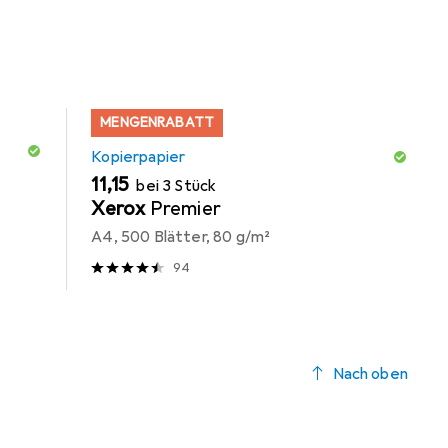
MENGENRABATT
Kopierpapier
EUR
11,15
bei 3 Stück
Xerox
Premier
A4, 500 Blätter, 80 g/m²
94
Nach oben