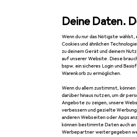
Suche
Deine Daten. D
Wenn du nur das Nötigste wählst, 
Navigation nach Kategorien
Gesamtsortiment
Büro
Gesamtsortiment
Cookies und ähnlichen Technologi
zu deinem Gerät und deinem Nutz
Büro + Schreibwaren
EU
62
auf unserer Website. Diese brauch
Pel
bspw. ein sicheres Login und Basis
Drucker + Scanner
Warenkorb zu ermöglichen.
BK
Drucken
Wenn du allem zustimmst, können 
Belegdrucker
darüber hinaus nutzen, um dir pers
Zubehör für
Angebote zu zeigen, unsere Webs
Drucker
verbessern und gezielte Werbung
anderen Webseiten oder Apps an
Drucker Zubehör
Hier findest du passendes
können bestimmte Daten auch an 
Druckerpatrone
Sortieren nach
:
Relevanz
Werbepartner weitergegeben we