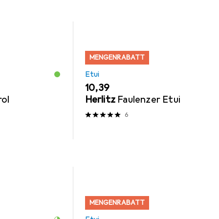
MENGENRABATT
Etui
EUR
10,39
ol
Herlitz
Faulenzer Etui
6
MENGENRABATT