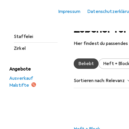
Lineal
Impressum
Datenschutzerklär
Mal Zubehör
Malstifte
Zubehör für
Staffelei
Hier findest du passendes
Zirkel
Beliebt
Heft + Bloc
Angebote
Ausverkauf
Sortieren nach
:
Relevanz
Malstifte
Produktliste
Heft + Block