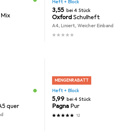
Heft + Block
EUR
3,55
bei 4 Stück
 Mix
Oxford
Schulheft
A4, Liniert, Weicher Einband
MENGENRABATT
Heft + Block
EUR
5,99
bei 4 Stück
A5 quer
Pagna
Pur
nd
12