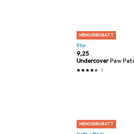
MENGENRABATT
Etui
EUR
9,25
Undercover
Paw Patr
3
MENGENRABATT