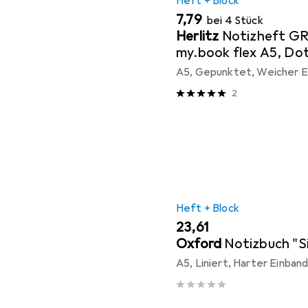
Heft + Block
EUR
7,79
bei 4 Stück
Herlitz
Notizheft GR
my.book flex A5, Dot
A5, Gepunktet, Weicher E
2
Heft + Block
EUR
23,61
Oxford
Notizbuch "S
A5, Liniert, Harter Einban