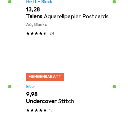
Heft + Block
EUR
13,28
Talens
Aquarellpapier Postcards
A6, Blanko
24
MENGENRABATT
Etui
EUR
9,98
Undercover
Stitch
13