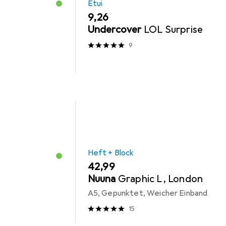
Etui
EUR
9,26
Undercover
LOL Surprise
9
Heft + Block
EUR
42,99
Nuuna
Graphic L, London
A5, Gepunktet, Weicher Einband
15