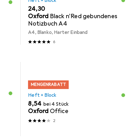
Heft + Block
EUR
24,30
Oxford
Black n'Red gebundenes
Notizbuch A4
A4, Blanko, Harter Einband
6
MENGENRABATT
Heft + Block
EUR
8,54
bei 4 Stück
Oxford
Office
2