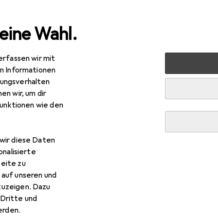
eine Wahl.
erfassen wir mit
 + Schreibwaren
Malen + Zeichnen
Malstifte
Sakura 
en Informationen
ungsverhalten
en wir, um dir
funktionen wie den
wir diese Daten
kura
Koi Farbe Pinsel-Set
onalisierte
eite zu
 auf unseren und
zuzeigen. Dazu
Dritte und
rden.