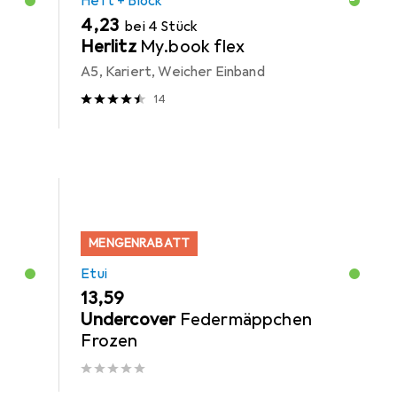
Heft + Block
EUR
4,23
bei 4 Stück
Herlitz
My.book flex
A5, Kariert, Weicher Einband
14
MENGENRABATT
Etui
EUR
13,59
Undercover
Federmäppchen
Frozen