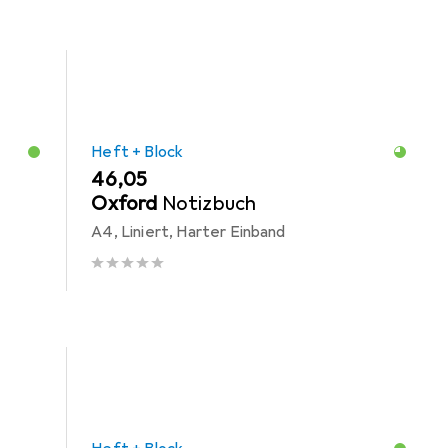
Heft + Block
EUR
46,05
Oxford
Notizbuch
A4, Liniert, Harter Einband