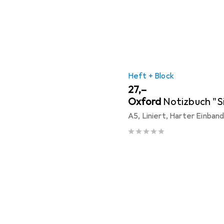
Heft + Block
EUR
27,–
Oxford
Notizbuch "S
A5, Liniert, Harter Einban