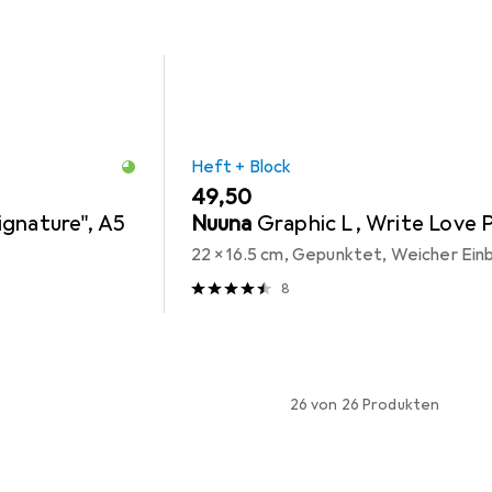
Heft + Block
EUR
49,50
ignature", A5
Nuuna
Graphic L, Write Love 
d
22 x 16.5 cm, Gepunktet, Weicher Ein
8
26 von 26 Produkten