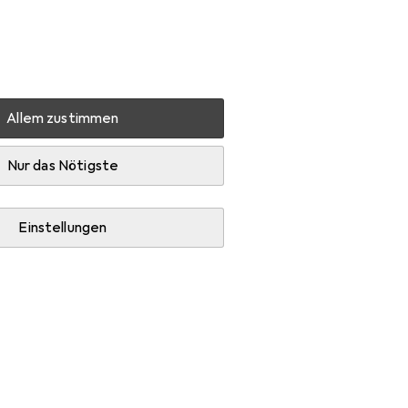
Einstellungen
Kundenkonto
Vergleichslisten
Merklisten
Warenkorb
Anmelden
Allem zustimmen
Koi Farbe Pinsel-Set
Zubehör
Nur das Nötigste
Einstellungen