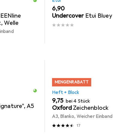
Etui
EUR
6,90
EENline
Undercover
Etui Bluey
, Welle
inband
MENGENRABATT
Heft + Block
EUR
9,75
bei 4 Stück
ignature", A5
Oxford
Zeichenblock
d
A3, Blanko, Weicher Einband
17