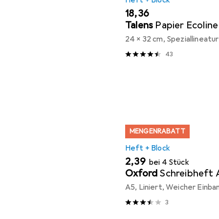
EUR
18,36
Talens
Papier Ecoline
24 x 32 cm, Speziallineatur
43
MENGENRABATT
Heft + Block
EUR
2,39
bei 4 Stück
Oxford
Schreibheft 
A5, Liniert, Weicher Einba
3