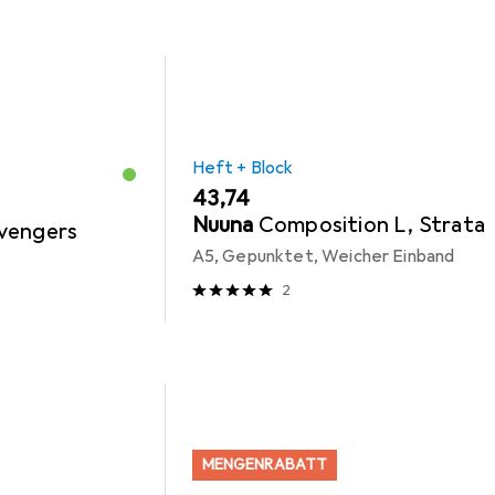
Heft + Block
EUR
43,74
Nuuna
Composition L, Strata
vengers
A5, Gepunktet, Weicher Einband
2
MENGENRABATT