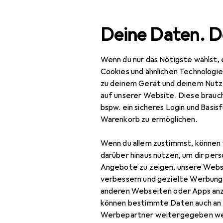
Suche
Deine Daten. D
Wenn du nur das Nötigste wählst, 
Navigation nach Kategorien
Gesamtsortiment
Büro
Gesamtsortiment
Cookies und ähnlichen Technologi
zu deinem Gerät und deinem Nutz
Büro + Schreibwaren
auf unserer Website. Diese brauch
bspw. ein sicheres Login und Basis
Malen + Zeichnen
Warenkorb zu ermöglichen.
Bastelpapier
Wenn du allem zustimmst, können 
Sa
Etui
darüber hinaus nutzen, um dir pers
6x
Angebote zu zeigen, unsere Webs
Keilrahmen
verbessern und gezielte Werbung
anderen Webseiten oder Apps an
Künstlerfarbe +
können bestimmte Daten auch an 
Bastelfarbe
Werbepartner weitergegeben we