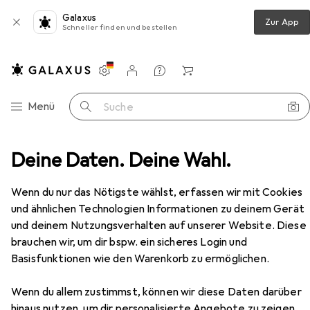
Galaxus
Zur App
Schneller finden und bestellen
Einstellungen
Kundenkonto
Vergleichslisten
Merklisten
Warenkorb
Navigation nach Kategorien
Menü
Suche
umentenablage
Deine Daten. Deine Wahl.
Werkstarck Formularablagen 6er-Set
Zubehör
Wenn du nur das Nötigste wählst, erfassen wir mit Cookies
EUR
159,–
und ähnlichen Technologien Informationen zu deinem Gerät
Werkstarck
Formularablagen 6er-Set
und deinem Nutzungsverhalten auf unserer Website. Diese
brauchen wir, um dir bspw. ein sicheres Login und
Basisfunktionen wie den Warenkorb zu ermöglichen.
Zubehör für Werkstarck
Wenn du allem zustimmst, können wir diese Daten darüber
Formularablagen 6er-Set
hinaus nutzen, um dir personalisierte Angebote zu zeigen,