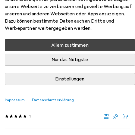
unsere Webseite zu verbessern und gezielte Werbung auf
Hier findest du passendes Zubehör zum Produkt
unseren und anderen Webseiten oder Apps anzuzeigen.
Werkstarck Formularablagen 6er-Set aus den Kategorien
Dazu können bestimmte Daten auch an Dritte und
Möbelausstattung und Dokumentenablage.
Werbepartner weitergegeben werden.
Relevanz
Allem zustimmen
Produktliste
Nur das Nötigste
MENGENRABATT
Einstellungen
Möbelausstattung
EUR
7,64
bei 4 Stück
Werkstarck
Unterteiler für Formularablage
Impressum
Datenschutzerklärung
1 Stk.
1