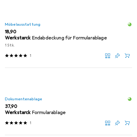
Möbelausstattung
EUR
18,90
Werkstarck
Endabdeckung für Formularablage
1 Stk.
1
Dokumentenablage
EUR
37,90
Werkstarck
Formularablage
1