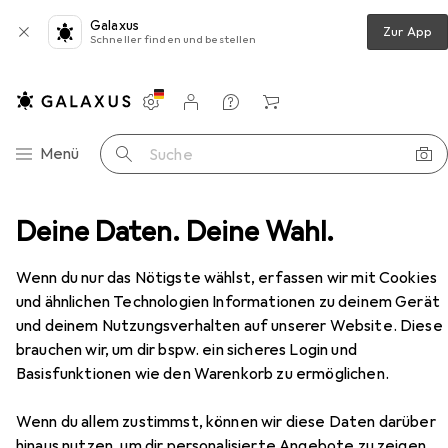
Galaxus
Zur App
Schneller finden und bestellen
Einstellungen
Kundenkonto
Vergleichslisten
Merklisten
Warenkorb
Navigation nach Kategorien
Menü
Suche
ucker + Scanner
Deine Daten. Deine Wahl.
Drucken
Toner
Xerox CE322A
Zubehör
EUR
50,79
Wenn du nur das Nötigste wählst, erfassen wir mit Cookies
Xerox
CE322A
und ähnlichen Technologien Informationen zu deinem Gerät
Y
und deinem Nutzungsverhalten auf unserer Website. Diese
brauchen wir, um dir bspw. ein sicheres Login und
Basisfunktionen wie den Warenkorb zu ermöglichen.
Zubehör für Xerox CE322A
Wenn du allem zustimmst, können wir diese Daten darüber
hinaus nutzen, um dir personalisierte Angebote zu zeigen,