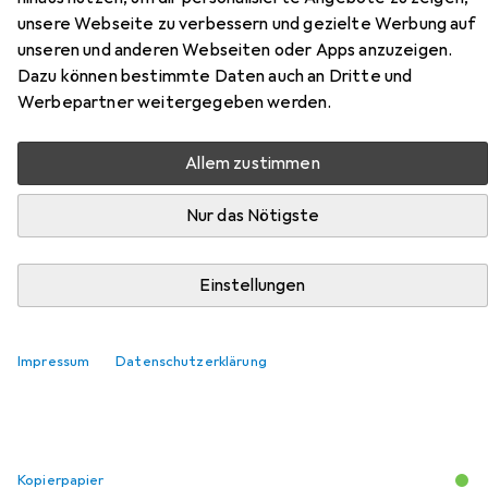
Hier findest du passendes Zubehör zum Produkt Xerox
unsere Webseite zu verbessern und gezielte Werbung auf
CE322A aus der Kategorie Kopierpapier.
unseren und anderen Webseiten oder Apps anzuzeigen.
Relevanz
Dazu können bestimmte Daten auch an Dritte und
Werbepartner weitergegeben werden.
Produktliste
Allem zustimmen
Nur das Nötigste
Kopierpapier
EUR
9,90
HP
Home & Office
Einstellungen
A4, 500 Blätter, 80 g/m²
1140
Impressum
Datenschutzerklärung
Kopierpapier